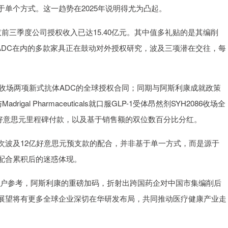
单个方式。这一趋势在2025年说明得尤为凸起。
仅前三季度公司授权收入已达15.40亿元。其中值多礼贴的是其编削
FR ADC在内的多款家具正在鼓动对外授权研究，波及三项潜在交往，每
hem收场两项新式抗体ADC的全球授权合同；同期与阿斯利康成就政策
gal Pharmaceuticals就口服GLP-1受体昂然剂SYH2086收场全
5亿好意思元里程碑付款，以及基于销售额的双位数百分比分红。
次波及12亿好意思元预支款的配合，并非基于单一方式，而是源于
配合累积后的迷惑体现。
门户参考，阿斯利康的重磅加码，折射出跨国药企对中国市集编削后
展望将有更多全球企业深切在华研发布局，共同推动医疗健康产业走