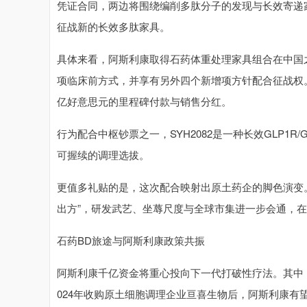
凭证合同，两边将围绕编削多肽分子的发现与长效寄递
征战新的长效多肽家具。
具体来看，阿斯利康取得石药体重处理家具组合在中国之
项临床前方式，并享有另外四个新增项方针配合征战权
亿好意思元的里程碑付款与销售分红。
行为配合中枢钞票之一，SYH2082是一种长效GLP1
可握续的调理选拔。
更值多礼贴的是，这次配合映射出原土药企的脚色演变。
出方”，研发武艺、坐蓐尺度与全球市集进一步会通，
石药BD旅途与阿斯利康政策共振
阿斯利康千亿资金将重心投向下一代打破性疗法。其中
024年收购原土细胞调理企业亘喜生物后，阿斯利康有