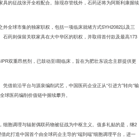
家具的征战张开全程配合。除现存管线外，石药还将为阿斯利康握续
外全球市集的独家职权，包括一项临床就绪方式SYH2082以及三
。石药则保留关联家具在大中华区的职权，并取得首付款及最高173
R/GIPR双重昂然剂，已鼓动至Ⅰ期临床，旨在为肥壮东说念主群提供更
凭借前沿平台与源泉编削武艺，中国医药企业正从“引进方”转向“输
在全球医药编削价值链中握续攀升。
，细胞调理与辐射偶联药物被征战为中枢主义。值多礼贴的是，继2
望借此打造中国首个由全球药企主导的“端到端”细胞调理平台，进一