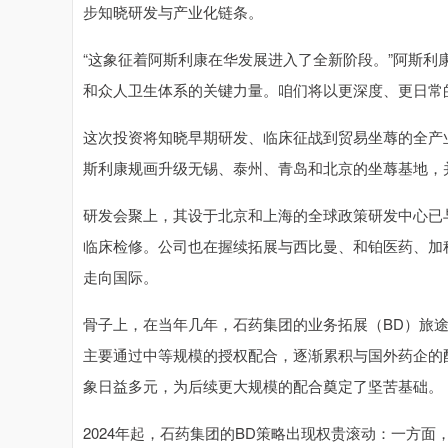
步知晓研发与产业化链条。
“这象征着阿斯利康在华发展进入了全新阶段。”阿斯利
和众人卫生体系的关键力量。咱们将以更深度、更日常
这次投资将知晓早期研发、临床征战到贸易坐蓐的全产
斯利康规画升级无锡、泰州、青岛和北京的坐蓐基地，
研发会聚上，其设于北京和上海的全球政策研发中心已
临床检修。公司也在握续拓展与西比曼、和铂医药、加
走向国际。
骨子上，在当年几年，石药集团的业务拓展（BD）旅途
主要通过中等规模的授权配合，逐渐累积与国外药企的
象日益多元，为后续更大规模的配合奠定了坚苦基础。
2024年起，石药集团的BD策略出现权贵滚动：一方