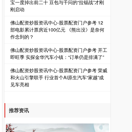
宝一度掉出前二十 豆包与千问的“拉锯战”才刚
刚启动
佛山配资炒股资讯中心-股票配资门户参考 12
部电影累计票房近100亿元 《熊出没》是奈何
作念到的？
国债指数
229.69
+0.10
+0.04%
佛山配资炒股资讯中心-股票配资门户参考 开工
即旺季 实探金华汽车小镇：“订单仍是排满了”
佛山配资炒股资讯中心-股票配资门户参考 荣威
和火山引擎联手 行业首个AI原生汽车“家越”成
见车亮相
期指IC0
7877.80
+164.40
+2.13%
推荐资讯