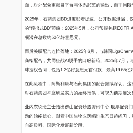
面，对外配合更瞩目平台与体系武艺的输出，而非局限于
2025年，石药集团BD进度彰着提速。公开数据泄漏，
的“预报式BD”策略：2025年5月，公司预报包括EG
项潜在总数约50亿好意思元。
而后关联配合连忙落地：2025年6月，与韩国LigaC
商榷配合，共同征战AI脱手的口服新药。2025年7月，与Madri
球授权合同，包括1.2亿好意思元首付款、最高19.5
在此流程中，阿斯利康与石药集团的配合握续深切。这
对石药集团举座研发实力的始终招供，可视为前期屡次
业内东说念主士指出佛山配资炒股资讯中心-股票配资
劲的始终信心。跟着中国生物医药编削生态日趋练习，
向高质料、国际化发展新阶段。