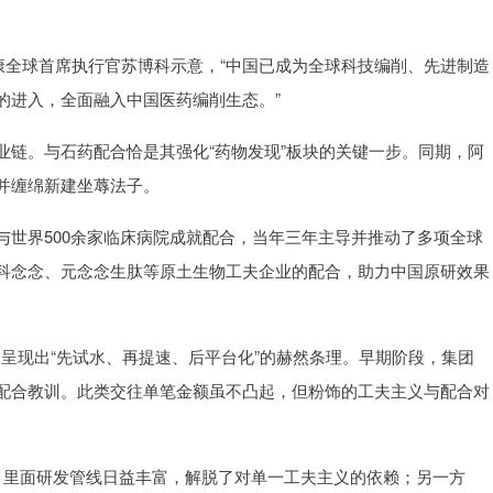
康全球首席执行官苏博科示意，“中国已成为全球科技编削、先进制造
的进入，全面融入中国医药编削生态。”
业链。与石药配合恰是其强化“药物发现”板块的关键一步。同期，阿
并缠绵新建坐蓐法子。
与世界500余家临床病院成就配合，当年三年主导并推动了多项全球
科念念、元念念生肽等原土生物工夫企业的配合，助力中国原研效果
呈现出“先试水、再提速、后平台化”的赫然条理。早期阶段，集团
配合教训。此类交往单笔金额虽不凸起，但粉饰的工夫主义与配合对
面，里面研发管线日益丰富，解脱了对单一工夫主义的依赖；另一方