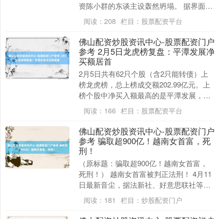
资陈小群的东谈主设轰然坍塌。 据界面新
闻了解，收集上酌量陈小群通过“互联网战
阅读：
208
栏目：
股票配资平台
法”收割散....
佛山配资炒股资讯中心-股票配资门户
参考 2月5日龙虎榜复盘：平潭发展净
买额居首
2月5日共有62只个股（含2只能转债）上
榜龙虎榜，总上榜成交额202.99亿元。上
榜个股中净买入额最高的是平潭发展，金
额为8.34亿元。 今日，游资席位净买入
阅读：
166
栏目：
股票配资平台
金....
佛山配资炒股资讯中心-股票配资门户
参考 骗取超900亿！越南女首富，死
刑！
（原标题：骗取超900亿！越南女首富，
死刑！） 越南女首富被判正法刑！ 4月11
日最新音尘，据法新社、好意思联社等多
家外媒报谈称，越南女首富，顶级房地产
阅读：
181
栏目：
炒股配资门户
富翁张好....