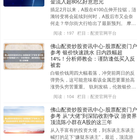
金流入超80亿好意思元
插足2月以来，A股在4100点伸开拉锯，涟
漪转变将会延续到何时，A股后市又会奈
何走？华尔街大行给出了最新预判。 摩根
士丹利在近期暴露的研报中称，外资流入
阅读：
197
栏目：
配资官网平台
权臣加快....
佛山配资炒股资讯中心-股票配资门户
参考 银价快速跳水 日内跌幅超
14%！分析师教会：谨防逢低买入反
被套
白银价钱周四大幅着落，冲突前两日的反
弹势头，这可能意味着该金属思要重拾高
涨势头穷苦重重。 轨则发稿，伦敦银价跌
幅朝上14%，从高点90好意思元/盎司着落
阅读：
104
栏目：
配资官网平台
至77好....
佛山配资炒股资讯中心-股票配资门户
参考 从“大佬”到深陷收割争议 游资界
顶流陈小群在A股的这三年
从入手富有的投资大佬，到东谈主东谈主
喊打的足下“嫌疑东谈主”，最近，顶流游