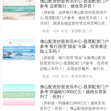
佛山配资炒股资讯中心-股票配资门户
参考 这家银行，被收受并吞！
（原标题：这家银行佛山配资炒股资讯中
心-股票配资门户参考，被收受并吞！） 4
月9日，国度金融监督经管总局官网公开
《对于新疆银行股份有限公司收受并吞库
阅读：
129
栏目：
炒股配资门户
尔勒银行股份....
佛山配资炒股资讯中心-股票配资门户
参考 银行搭理“掘金”火爆，投资者还
能上车吗？
（原标题：银行搭理“掘金”火爆佛山配资
炒股资讯中心-股票配资门户参考，投资者
还能上车吗？） 近期金价飙升，银行及搭
理子公司纷纷推出含“金”产物。 《海外金
阅读：
193
栏目：
配资官网平台
融报》....
佛山配资炒股资讯中心-股票配资门户
参考 哄骗银行900亿元！越南女首富
判了：死刑！
（原标题：哄骗银行900亿元！越南女首
富判了：死刑！）佛山配资炒股资讯中心-