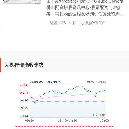
由于Anthropic公司发布了Claude Cowork
上证综指
3940.04
+39.68
+1.02%
佛山配资炒股资讯中心-股票配资门户参
考，其苍劲的编程及谈判机任务处贤惠力
让投资者对接洽办公界限软件业务....
阅读：
98
栏目：
炒股配资门户
大盘行情指数走势
深证成指
14311.01
+200.89
+1.42%
沪深300
4694.44
+43.13
+0.93%