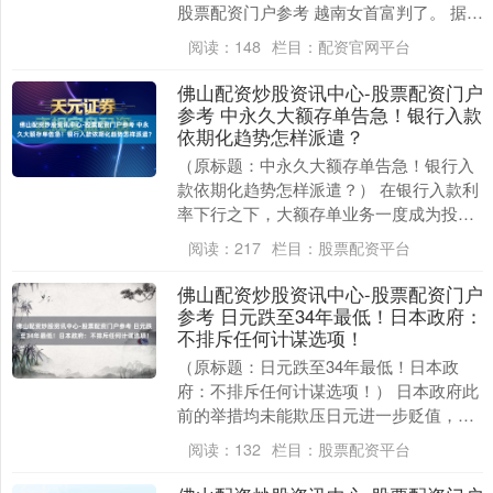
股票配资门户参考 越南女首富判了。 据好
意思联社、越通社等多家外媒报谈，越南
阅读：
148
栏目：
配资官网平台
知名房地....
佛山配资炒股资讯中心-股票配资门户
参考 中永久大额存单告急！银行入款
依期化趋势怎样派遣？
（原标题：中永久大额存单告急！银行入
款依期化趋势怎样派遣？） 在银行入款利
率下行之下，大额存单业务一度成为投资
者眼中的“香饽饽”。如今，银走运行主动
阅读：
217
栏目：
股票配资平台
收紧额度，是....
佛山配资炒股资讯中心-股票配资门户
参考 日元跌至34年最低！日本政府：
不排斥任何计谋选项！
（原标题：日元跌至34年最低！日本政
府：不排斥任何计谋选项！） 日本政府此
前的举措均未能欺压日元进一步贬值，刻
下其已成为进展最疲弱的主要货币之一。
阅读：
132
栏目：
股票配资平台
当地时间4月....