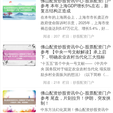
佛山配资炒股资讯中心-股票配资门户
参考 本年上海GDP增长5%左右，新
复古结构正造成
在本年的上海两会上，上海市市长龚正作
政府使命陈诉时示意，2025年，上海市坐
褥总值达到5.67万亿元、增长5.4%，好于
预期。概述各方面成分佛山配资炒股资讯
阅读：
207
栏目：
炒股配资门户
中心....
佛山配资炒股资讯中心-股票配资门户
参考 【中央一号文献解读】承上启
下，明确农业农村当代化三大指标
“十五五”首个中央一号文献——《中共中
央 国务院对于锚定农业农村当代化 塌实鼓
励乡村全面振兴的想法》（以下简称《想
法》）周二讲求对外发布佛山配资炒股资
阅读：
218
栏目：
炒股配资门户
讯中心-股....
佛山配资炒股资讯中心-股票配资门户
参考 尾盘，片刻拉升！伊朗，突发挟
制！
中东方法幻化莫测！佛山配资炒股资讯中