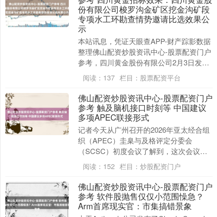
份有限公司梭罗沟金矿区挖金沟矿段
专项水工环勘查情势邀请比选效果公
示
本站讯息，凭证天眼查APP-财产踪影数据
整理佛山配资炒股资讯中心-股票配资门户
参考，四川黄金股份有限公司2月3日发布
《四川黄金股份有限公司梭罗沟金矿区挖
阅读：
137
栏目：
股票配资平台
金沟矿段....
佛山配资炒股资讯中心-股票配资门户
参考 触及脑机接口时刻等 中国建议
多项APEC联接形式
记者今天从广州召开的2026年亚太经合组
织（APEC）圭臬与及格评定分委会
（SCSC）初度会议了解到，这次会议由
中方担任主席，市集监管总局牵头组织。
阅读：
152
栏目：
炒股配资门户
中国在会议上....
佛山配资炒股资讯中心-股票配资门户
参考 软件股抛售仅仅小范围懆急？
Arm首席现实官：市集搞错景象