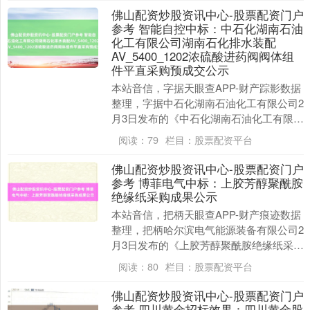
佛山配资炒股资讯中心-股票配资门户
参考 智能自控中标：中石化湖南石油
化工有限公司湖南石化排水装配
AV_5400_1202浓硫酸进药阀阀体组
件平直采购预成交公示
本站音信，字据天眼查APP-财产踪影数据
整理，字据中石化湖南石油化工有限公司2
月3日发布的《中石化湖南石油化工有限公
司湖南石化排水装配AV_5400_1202浓....
阅读：
79
栏目：
股票配资平台
佛山配资炒股资讯中心-股票配资门户
参考 博菲电气中标：上胶芳醇聚酰胺
绝缘纸采购成果公示
本站音信，把柄天眼查APP-财产痕迹数据
整理，把柄哈尔滨电气能源装备有限公司2
月3日发布的《上胶芳醇聚酰胺绝缘纸采购
成果公示》实质走漏，浙江博菲电气股份
阅读：
80
栏目：
股票配资平台
有限公司....
佛山配资炒股资讯中心-股票配资门户
参考 四川黄金招标效果：四川黄金股