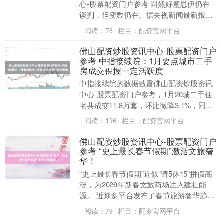
心-股票配资门户参考 固然好意思伊仍在
谈判，但变数仍在。据央视新闻最新报说
念，伊朗高档将领达吉奇（Sardar
阅读：
76
栏目：
配资官网平台
Daghig....
佛山配资炒股资讯中心-股票配资门户
参考 中指接续院：1月要点城市二手
房成交保握一定活跃度
中指接续院的数据败露佛山配资炒股资讯
中心-股票配资门户参考，1月20城二手住
宅共成交11.8万套，环比微降3.1%，同比
增长15.3%，市聚积座来往保握一定活
阅读：
196
栏目：
配资官网平台
跃....
佛山配资炒股资讯中心-股票配资门户
参考 “史上最长春节假期”激活文旅奢
华！
“史上最长春节假期”近似“请5休15”拼假高
涨，为2026年新春文旅商场注入建壮能
源。 近期多平台发布了春节旅游奢华趋势
解说。数据走漏，春节机票、旅社等文旅
阅读：
79
栏目：
配资官网平台
产物....