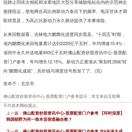
括静止同依次相机和冰寒地区大型分享储能电站在内的示范神志
接踵投运，使电网在高比例新动力条目下的频率、电压甘休才调
取得普及，为高占比新动力永久驱动提供了本事保险。
从来回数据看，吉林电力阛阓化进度同步普及。“十四五”时期，
省内阛阓化来回电量累计达到2220亿千瓦时，年均增速15.4%；
省间中永久外送电量893亿千瓦时佛山配资炒股资讯中心-股票配
资门户参考，年均增长12.15%。新动力正逐渐从“筹划性消纳”转
向“阛阓化成就”，其价钱与调度信号愈加了了。(完)
发布于：北京市
佛山配资炒股资讯中心-股票配资门户参考提示：本文来自互联网，
不代表本网站观点。
上一篇：
佛山配资炒股资讯中心-股票配资门户参考 【环时深度】
韩国朝野为何一致本旨彻查融合教？
下一篇：
佛山配资炒股资讯中心-股票配资门户参考 这9东谈主成