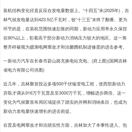
装机结构变化径直反应在发电量数据上。“十四五”末(2025年)，吉
林气候发电量达到423.5亿千瓦时，较“十三五”末终了翻番。更为
环节的是，在装机范围快速彭胀的同期，新动力应用率永久保捏
在90%以上，彰着高于部分新动力消纳压力较大的地区。这一筹
整齐样被视为臆测电网窜改才和洽阛阓机制进修度的进击参考。
一新动力汽车在长春市蔚山路充换电站充电。(府上图)(国网吉林
省电力有限公司供图)
近几年，吉林聚首投运多项500千伏输变电工程，使西部新动力
弃取才调从916万千瓦普及至3000万千瓦，增幅进步两倍。这一
变化为气候聚首布局区域提供了踏实的并网和消纳条目，也成为
新动力发电量快速增长的进击前提。
在普及电网窜改才和洽踏实性方面，吉林加大了本事性进入。包