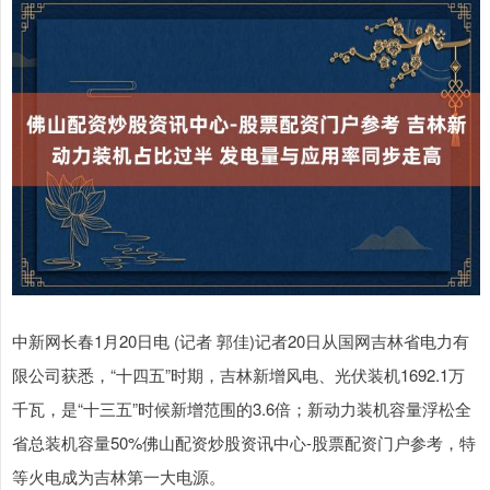
中新网长春1月20日电 (记者 郭佳)记者20日从国网吉林省电力有
限公司获悉，“十四五”时期，吉林新增风电、光伏装机1692.1万
千瓦，是“十三五”时候新增范围的3.6倍；新动力装机容量浮松全
省总装机容量50%佛山配资炒股资讯中心-股票配资门户参考，特
等火电成为吉林第一大电源。