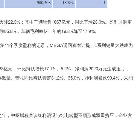
22.3%；其中车辆销售1067亿元，同比下滑23.0%。盈利才调更
85.8%，车辆毛利率从上年的19.8%降至17.9%。
司麇集11个季度盈利的记录，MEGA调回资本计提、L系列销量大跌成为
8亿元，环比辩认增长17.1%、5.2%，净利润2020万元达成扭亏，
量、营收同比辩认着落31.2%、35.0%，净利润暴跌99.4%，未能
策阵痛之年，中枢增程赛谈红利消退与纯电转型不顺形成双重挤压，企业发