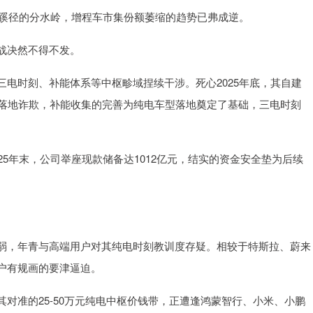
刻蹊径的分水岭，增程车市集份额萎缩的趋势已弗成逆。
战决然不得不发。
电时刻、补能体系等中枢畛域捏续干涉。死心2025年底，其自建
充时刻落地诈欺，补能收集的完善为纯电车型落地奠定了基础，三电时刻
5年末，公司举座现款储备达1012亿元，结实的资金安全垫为后续
弱，年青与高端用户对其纯电时刻教训度存疑。相较于特斯拉、蔚来
户有规画的要津逼迫。
对准的25-50万元纯电中枢价钱带，正遭逢鸿蒙智行、小米、小鹏