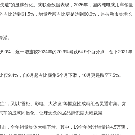
失速”的显赫分化。乘联会数据表现，2025年，国内纯电乘用车销量
中的占比达到61.5%，增量孝顺占比更是达到80.3%，是拉动市集增长
停滞。
.0%，这一增速较2024年的70.9%暴跌64.9个百分点，创下2021年
仅9.4%，自6月起占比麇集5个月下滑，10月更是跌至7.5%。
症”，又以“雪柜、彩电、大沙发”等惬意性成就组合灵通市集。如
汽车的成就同质化，让理念念的居品辨识度大幅裁减。
狙击，全年销量集体大幅下滑。其中，L9全年累计销量约4.5万辆，