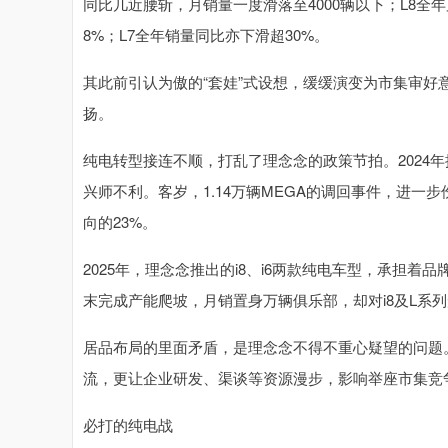
同比几近腰斩，月销量一度滑落至4000辆以下；L8全年累
8%；L7全年销量同比亦下滑超30%。
其此前引认为傲的“套娃”式设想，缓缓演变为市集审好意
扬。
纯电转型接连不顺，打乱了理念念的政策节拍。2024
兴师不利。客岁，1.14万辆MEGA的调回事件，进一步
向的23%。
2025年，理念念推出的i8、i6两款纯电车型，承担
末完成产能爬坡，月销置身万辆俱乐部，却对i8及L系
居品布局的里面矛盾，是理念念不得不重心疑望的问题。
流，更让企业研发、渠谈等资源漫步，影响举座市集竞
必打的纯电战