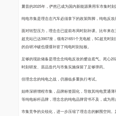
曩昔的2025年，俨然已成为国内新能源乘用车市集时
纯电市集是理念念汽车必须拿下的政策阵脚，纯电反攻
面对转型压力，理念念已提前布局时刻补课。比年来在三
超充站已达3907座，领有21651个充电桩，5C超
的自研冲破也缓缓补皆了纯电时刻短板。
足够的现款储备是理念念纯电反攻的蹙迫底气。死心202
时刻研发、居品迭代与市集实施保留了足够弹药。
但理念念的纯电之战，仍濒临多重执行考试。
始终深耕增程市集，品牌标签固化，导致其纯电贯通薄
等纯电标杆品牌，理念念的纯电品牌背书不及，成为用
市集竞争的尖锐化，进一步压缩了理念念的解围空间。其