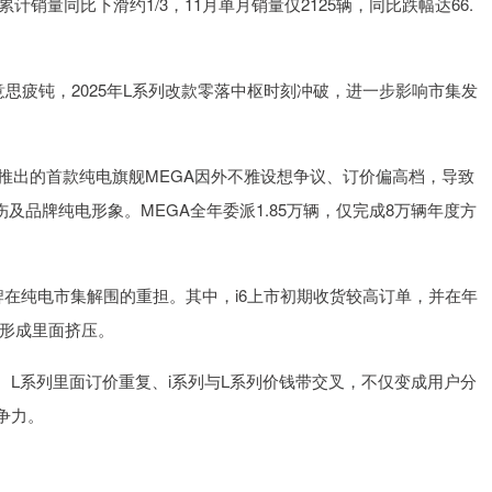
计销量同比下滑约1/3，11月单月销量仅2125辆，同比跌幅达66.
思疲钝，2025年L系列改款零落中枢时刻冲破，进一步影响市集发
年推出的首款纯电旗舰MEGA因外不雅设想争议、订价偏高档，导致
伤及品牌纯电形象。MEGA全年委派1.85万辆，仅完成8万辆年度方
着品牌在纯电市集解围的重担。其中，i6上市初期收货较高订单，并在年
列形成里面挤压。
L系列里面订价重复、i系列与L系列价钱带交叉，不仅变成用户分
争力。