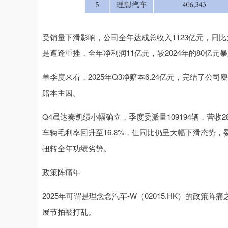
受销量下滑影响，公司全年达成总收入1123亿元，同比大降
是遭逢重挫，全年净利润11亿元，较2024年的80亿元暴跌
单季度来看，2025年Q3净赔本6.24亿元，完结了公
赔本主因。
Q4虽达奏凯绩小幅确立，季度委派量109194辆，营收28
车辆毛利率回升至16.8%，但同比仍呈大幅下滑态势，委派
扭转全年功绩劣势。
政策阵痛年
2025年可谓是理念念汽车-W（02015.HK）的政
展节拍被打乱。