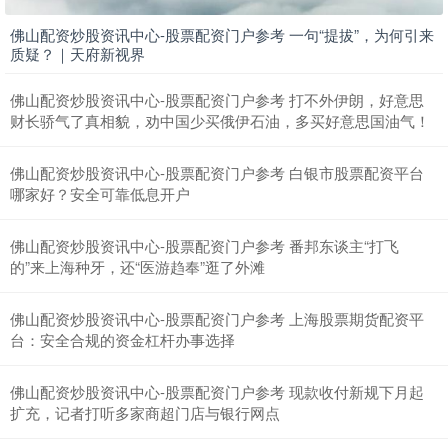
佛山配资炒股资讯中心-股票配资门户参考 一句“提拔”，为何引来
质疑？｜天府新视界
上证综指
3940.04
+39.68
+1.02%
佛山配资炒股资讯中心-股票配资门户参考 打不外伊朗，好意思
财长骄气了真相貌，劝中国少买俄伊石油，多买好意思国油气！
佛山配资炒股资讯中心-股票配资门户参考 白银市股票配资平台
哪家好？安全可靠低息开户
佛山配资炒股资讯中心-股票配资门户参考 番邦东谈主“打飞
的”来上海种牙，还“医游趋奉”逛了外滩
深证成指
14311.01
+200.89
+1.42%
佛山配资炒股资讯中心-股票配资门户参考 上海股票期货配资平
台：安全合规的资金杠杆办事选择
佛山配资炒股资讯中心-股票配资门户参考 现款收付新规下月起
扩充，记者打听多家商超门店与银行网点