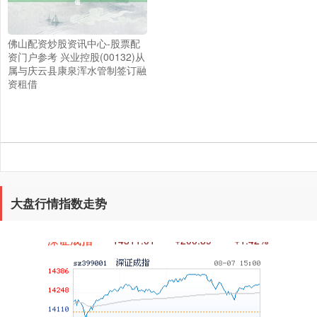
佛山配资炒股资讯中心-股票配
资门户参考 兴业控股(00132)从
属与庆云县康泉浑水管制签订融
上证综指
3940.04
+39.68
+1.02%
资租借
大盘行情指数走势
深证成指
14311.01
+200.89
+1.42%