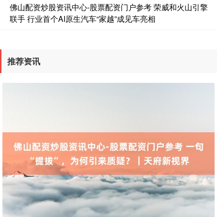
佛山配资炒股资讯中心-股票配资门户参考 荣威和火山引擎
联手 行业首个AI原生汽车“家越”成见车亮相
国债指数
229.69
+0.10
+0.04%
推荐资讯
期指IC0
7877.80
+164.40
+2.13%