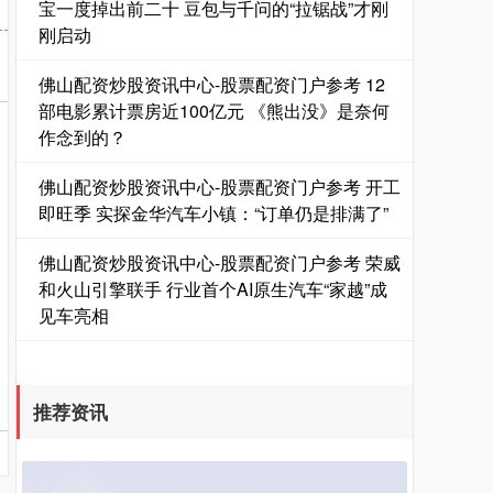
宝一度掉出前二十 豆包与千问的“拉锯战”才刚
国债指数
229.59
-0.00
0.00%
刚启动
佛山配资炒股资讯中心-股票配资门户参考 12
部电影累计票房近100亿元 《熊出没》是奈何
作念到的？
佛山配资炒股资讯中心-股票配资门户参考 开工
即旺季 实探金华汽车小镇：“订单仍是排满了”
期指IC0
7730.00
-1.00
-0.01%
佛山配资炒股资讯中心-股票配资门户参考 荣威
和火山引擎联手 行业首个AI原生汽车“家越”成
见车亮相
推荐资讯