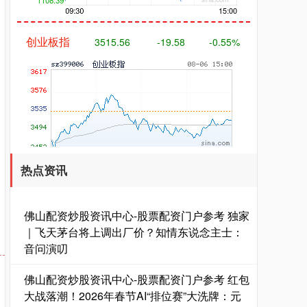
创业板指
3515.56
-19.58
-0.55%
热点资讯
基金指数
7229.80
-1.63
-0.02%
佛山配资炒股资讯中心-股票配资门户参考 独家
｜飞天茅台将上调出厂价？知情东说念主士：
音问演叨
佛山配资炒股资讯中心-股票配资门户参考 红包
大战落潮！2026年春节AI“排位赛”大洗牌：元