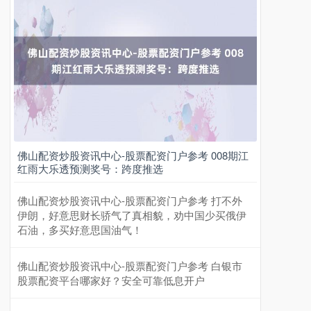
上证综指
3900.35
+21.92
+0.57%
深证成指
佛山配资炒股资讯中心-股票配资门户参考 008期江
14110.12
-34.08
-0.24%
红雨大乐透预测奖号：跨度推选
佛山配资炒股资讯中心-股票配资门户参考 打不外
伊朗，好意思财长骄气了真相貌，劝中国少买俄伊
石油，多买好意思国油气！
佛山配资炒股资讯中心-股票配资门户参考 白银市
股票配资平台哪家好？安全可靠低息开户
沪深300
4651.31
-6.85
-0.15%