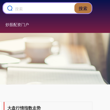
搜索
上证综指
3900.35
+21.92
+0.57%
炒股配资门户
深证成指
14110.12
-34.08
-0.24%
大盘行情指数走势