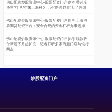
佛山配资炒股资讯中心-股票配资门户参考 番邦东
谈主“打飞的”来上海种牙，还“医游趋奉”逛了外滩
佛山配资炒股资讯中心-股票配资门户参考 上海股
票期货配资平台：安全合规的资金杠杆办事选择
佛山配资炒股资讯中心-股票配资门户参考 现款收
付新规下月起扩充，记者打听多家商超门店与银行
网点
北证50
1122.88
+3.42
+0.30%
炒股配资门户
创业板指
3515.56
-19.58
-0.55%