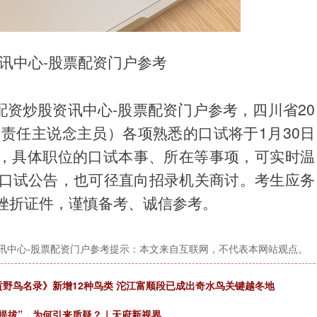
讯中心-股票配资门户参考
配资炒股资讯中心-股票配资门户参考，四川省20
责任主说念主员）各项熟悉的口试将于1月30日
行，具体职位的口试本事、所在等事项，可实时温
口试公告，也可径直向招录机关商讨。考生应务
挫折证件，谨慎备考、诚信参考。
讯中心-股票配资门户参考提示：本文来自互联网，不代表本网站观点。
贡野鸟名录》新增12种鸟类 沱江富顺段已成出奇水鸟关键越冬地
“提拔”，为何引来质疑？｜天府新视界