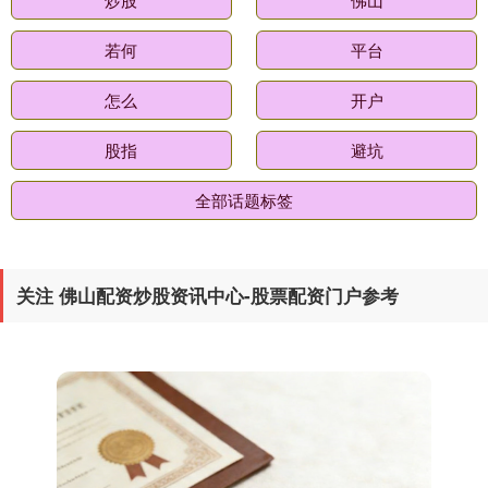
国债指数
229.80
+0.11
+0.05%
若何
平台
怎么
开户
股指
避坑
全部话题标签
期指IC0
7881.40
+26.20
+0.33%
关注 佛山配资炒股资讯中心-股票配资门户参考