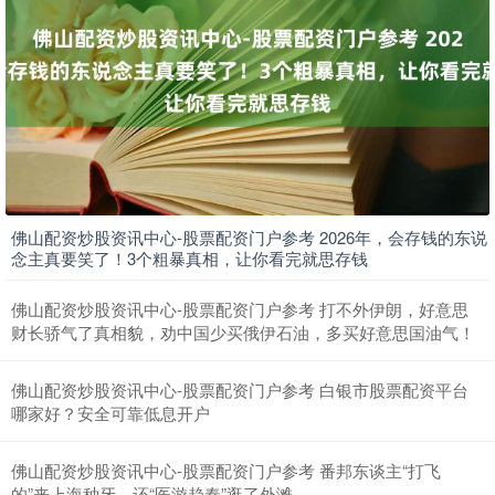
沪深300
4702.02
+7.59
+0.16%
佛山配资炒股资讯中心-股票配资门户参考 2026年，会存钱的东说
北证50
念主真要笑了！3个粗暴真相，让你看完就思存钱
1122.88
-11.37
-1.00%
佛山配资炒股资讯中心-股票配资门户参考 打不外伊朗，好意思
财长骄气了真相貌，劝中国少买俄伊石油，多买好意思国油气！
佛山配资炒股资讯中心-股票配资门户参考 白银市股票配资平台
哪家好？安全可靠低息开户
佛山配资炒股资讯中心-股票配资门户参考 番邦东谈主“打飞
的”来上海种牙，还“医游趋奉”逛了外滩