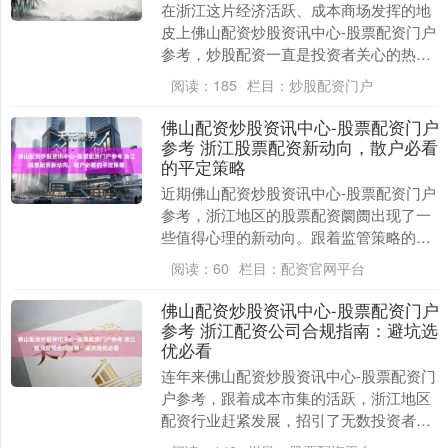
在浙江这片经济活跃、成本商场发挥的地
皮上佛山配资炒股资讯中心-股票配资门户
参考，炒股配资一直是投资者关心的热
门。岂论是杭州的金融篡改氛围，一经宁
阅读：
185
栏目：
炒股配资门户
波、温州等地浓厚....
佛山配资炒股资讯中心-股票配资门户
参考 浙江股票配资新动向，散户必看
的平定策略
近期佛山配资炒股资讯中心-股票配资门户
参考，浙江地区的股票配资阛阓出现了一
些值得心理的新动向。跟着监管策略的逐
渐完善和阛阓环境的不停变化，配资业务
阅读：
60
栏目：
配资官网平台
在合规性、操作....
佛山配资炒股资讯中心-股票配资门户
参考 浙江配资公司合规指南：避坑选
优必看
连年来佛山配资炒股资讯中心-股票配资门
户参考，跟着成本市集的活跃，浙江地区
配资行业赶紧发展，招引了无数投资者参
与。可是，配资业务的高杠杆特色也伴跟