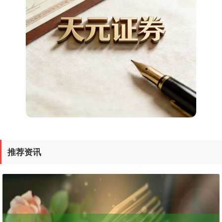
上证综指
3966.59
+26.56
+0.67%
深证成指
14316.96
+5.95
+0.04%
推荐资讯