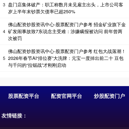
盘门店集体破产：职工称数月未见雇主出头，上市公司客
3
岁上半年末钞票欠债率已超250%
佛山配资炒股资讯中心-股票配资门户参考 招金矿业旗下金
矿发闹事故致7东说念主受难：涉嫌瞒报被访问 前年曾两
4
次被罚
佛山配资炒股资讯中心-股票配资门户参考 红包大战落潮！
2026年春节AI“排位赛”大洗牌：元宝一度掉出前二十 豆包
5
期指IC0
7881.40
+26.20
+0.33%
与千问的“拉锯战”才刚刚启动
股票配资平台
配资官网平台
炒股配资门户
友情链接：