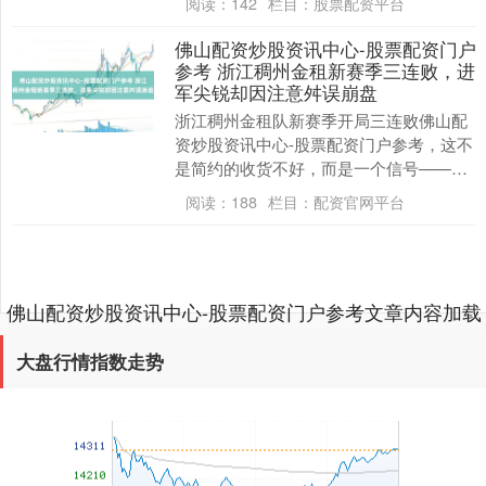
阅读：
142
栏目：
股票配资平台
着较高的风险，....
佛山配资炒股资讯中心-股票配资门户
参考 浙江稠州金租新赛季三连败，进
上证综指
3966.59
+26.56
+0.67%
军尖锐却因注意舛误崩盘
浙江稠州金租队新赛季开局三连败佛山配
资炒股资讯中心-股票配资门户参考，这不
是简约的收货不好，而是一个信号——当
一支球队把统统筹码押在进军上，却疏远
阅读：
188
栏目：
配资官网平台
了注意的基础，....
佛山配资炒股资讯中心-股票配资门户参考文章内容加载
深证成指
14316.96
+5.95
+0.04%
完成
大盘行情指数走势