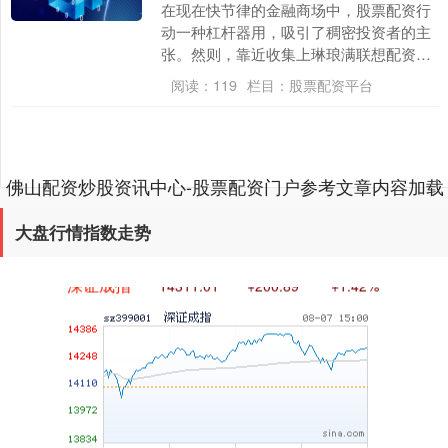
在现在快节律的金融商场中，股票配资行
动一种杠杆器用，吸引了稠密投资者的主
上证综指
3940.04
+39.68
+1.02%
张。然则，靠近收集上琳琅满联想配资平
台告白，怎样安全、准确地找到其官方网
阅读：
119
栏目：
股票配资平台
站，并甄别出正规....
佛山配资炒股资讯中心-股票配资门户参考文章内容加载
完成
大盘行情指数走势
深证成指
14311.01
+200.89
+1.42%