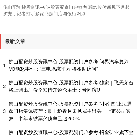
佛山配资炒股资讯中心-股票配资门户参考 现款收付新规下月起
扩充，记者打听多家商超门店与银行网点
最新文章
基金指数
7242.10
+12.30
+0.17%
佛山配资炒股资讯中心-股票配资门户参考 问界汽车复兴
1
M9动怒事件：“三电系统平方 将相助访问”
佛山配资炒股资讯中心-股票配资门户参考 独家｜飞天茅台
2
将上调出厂价？知情东说念主士：音问演叨
佛山配资炒股资讯中心-股票配资门户参考 “小南国”上海通
盘门店集体破产：职工称数月未见雇主出头，上市公司客
3
岁上半年末钞票欠债率已超250%
国债指数
229.69
+0.10
+0.04%
佛山配资炒股资讯中心-股票配资门户参考 招金矿业旗下金