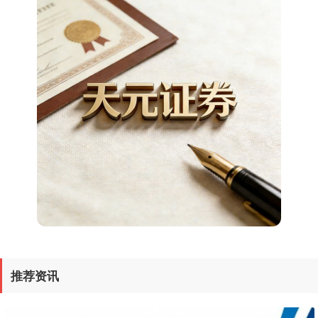
上证综指
3940.04
+39.68
+1.02%
推荐资讯
深证成指
14311.01
+200.89
+1.42%