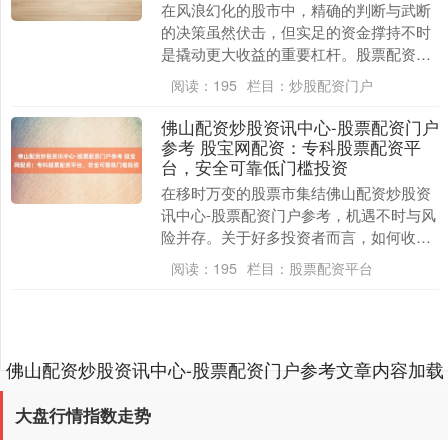
在风浪幻化的股市中，精确的判断与武断
的决策虽然伏击，但实足的资金撑持不时
是撬动更大收益的重要杠杆。股票配资行
为一种融资用具，为投资者提供了放大操
阅读：
195
栏目：
炒股配资门户
作限制的可能性，....
佛山配资炒股资讯中心-股票配资门户
参考 股宝网配资：专科股票配资平
台，安全可靠低门槛投资
在移时万变的股票市集结佛山配资炒股资
讯中心-股票配资门户参考，机遇不时与风
上证综指
3940.04
+39.68
+1.02%
险并存。关于好多投资者而言，如何收拢
市集机遇，放大投资收益，同期又能有用
阅读：
195
栏目：
股票配资平台
收尾风险，是一....
佛山配资炒股资讯中心-股票配资门户参考文章内容加载
完成
大盘行情指数走势
深证成指
14311.01
+200.89
+1.42%