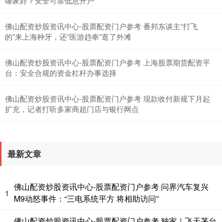
哪家好？安全可靠低息开户
佛山配资炒股资讯中心-股票配资门户参考 番邦东谈主“打飞
的”来上海种牙，还“医游趋奉”逛了外滩
佛山配资炒股资讯中心-股票配资门户参考 上海股票期货配资平
台：安全合规的资金杠杆办事选择
创业板指
3563.12
+47.56
+1.35%
佛山配资炒股资讯中心-股票配资门户参考 现款收付新规下月起
扩充，记者打听多家商超门店与银行网点
最新文章
基金指数
7242.10
+12.30
+0.17%
佛山配资炒股资讯中心-股票配资门户参考 问界汽车复兴
1
M9动怒事件：“三电系统平方 将相助访问”
佛山配资炒股资讯中心-股票配资门户参考 独家｜飞天茅台