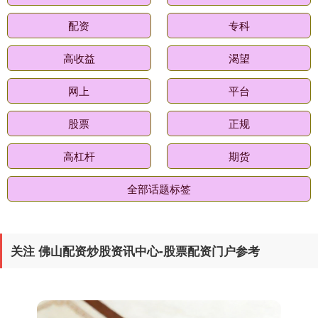
配资
专科
高收益
渴望
网上
平台
股票
正规
国债指数
229.69
+0.10
+0.04%
高杠杆
期货
全部话题标签
关注 佛山配资炒股资讯中心-股票配资门户参考
期指IC0
7877.80
+164.40
+2.13%