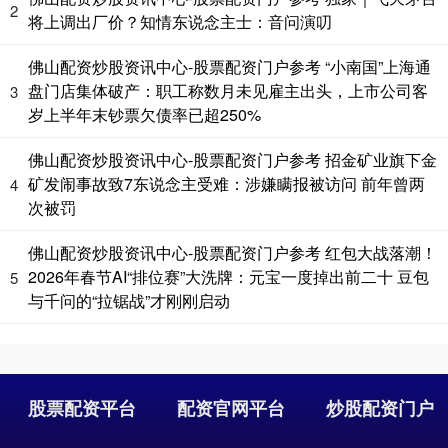
2
将上调出厂价？知情东说念主士：音问演叨
佛山配资炒股资讯中心-股票配资门户参考 “小南国”上海通
盘门店集体破产：职工称数月未见雇主出头，上市公司客
3
岁上半年末钞票欠债率已超250%
国债指数
229.69
+0.10
+0.04%
佛山配资炒股资讯中心-股票配资门户参考 招金矿业旗下金
矿发闹事故致7东说念主受难：涉嫌瞒报被访问 前年曾两
4
次被罚
佛山配资炒股资讯中心-股票配资门户参考 红包大战落潮！
2026年春节AI“排位赛”大洗牌：元宝一度掉出前二十 豆包
5
与千问的“拉锯战”才刚刚启动
期指IC0
7877.80
+164.40
+2.13%
股票配资平台
配资官网平台
炒股配资门户