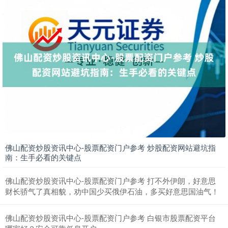
沪深300
4694.44
+43.13
+0.93%
佛山配资炒股资讯中心-股票配资门户参考 炒股配资网站避坑指
南：生手必看的关键点
佛山配资炒股资讯中心-股票配资门户参考 打不外伊朗，好意思
财长骄气了真相貌，劝中国少买俄伊石油，多买好意思国油气！
北证50
1134.24
+11.37
+1.01%
佛山配资炒股资讯中心-股票配资门户参考 白银市股票配资平台