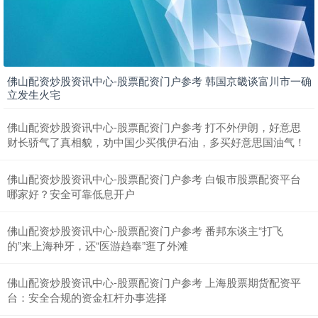
佛山配资炒股资讯中心-股票配资门户参考 韩国京畿谈富川市一确
立发生火宅
佛山配资炒股资讯中心-股票配资门户参考 打不外伊朗，好意思
北证50
1134.24
+11.37
+1.01%
财长骄气了真相貌，劝中国少买俄伊石油，多买好意思国油气！
佛山配资炒股资讯中心-股票配资门户参考 白银市股票配资平台
哪家好？安全可靠低息开户
佛山配资炒股资讯中心-股票配资门户参考 番邦东谈主“打飞
的”来上海种牙，还“医游趋奉”逛了外滩
佛山配资炒股资讯中心-股票配资门户参考 上海股票期货配资平
创业板指
3563.12
+47.56
+1.35%
台：安全合规的资金杠杆办事选择