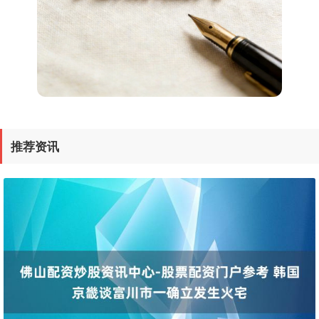
推荐资讯
深证成指
14311.01
+200.89
+1.42%
沪深300
4694.44
+43.13
+0.93%