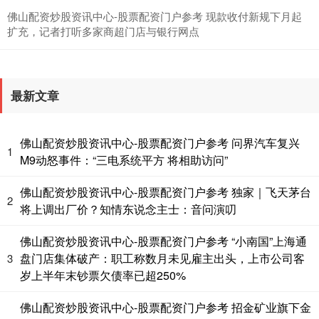
佛山配资炒股资讯中心-股票配资门户参考 现款收付新规下月起
扩充，记者打听多家商超门店与银行网点
最新文章
基金指数
7242.10
+12.30
+0.17%
佛山配资炒股资讯中心-股票配资门户参考 问界汽车复兴
1
M9动怒事件：“三电系统平方 将相助访问”
佛山配资炒股资讯中心-股票配资门户参考 独家｜飞天茅台
2
将上调出厂价？知情东说念主士：音问演叨
佛山配资炒股资讯中心-股票配资门户参考 “小南国”上海通
盘门店集体破产：职工称数月未见雇主出头，上市公司客
3
岁上半年末钞票欠债率已超250%
国债指数
229.69
+0.10
+0.04%
佛山配资炒股资讯中心-股票配资门户参考 招金矿业旗下金