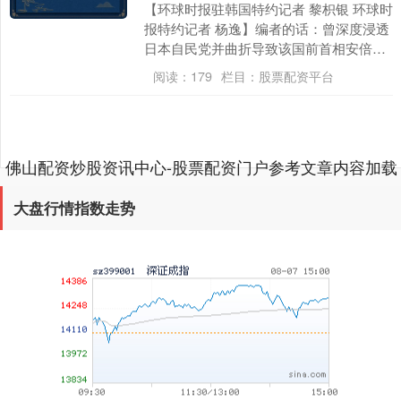
【环球时报驻韩国特约记者 黎枳银 环球时
报特约记者 杨逸】编者的话：曾深度浸透
上证综指
3940.04
+39.68
+1.02%
日本自民党并曲折导致该国前首相安倍晋
三遇刺身一火的融合教佛山配资炒股资讯
阅读：
179
栏目：
股票配资平台
中心-股票....
佛山配资炒股资讯中心-股票配资门户参考文章内容加载
完成
大盘行情指数走势
深证成指
14311.01
+200.89
+1.42%