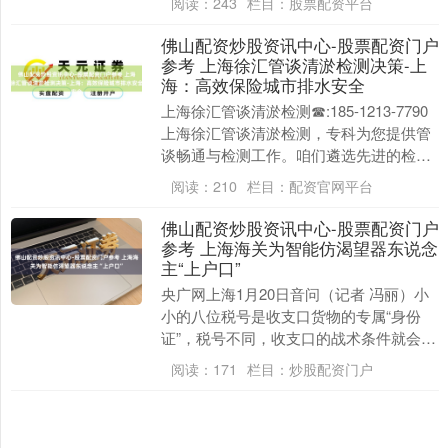
阅读：
243
栏目：
股票配资平台
述，吸引着大王人....
佛山配资炒股资讯中心-股票配资门户
参考 上海徐汇管谈清淤检测决策-上
海：高效保险城市排水安全
上海徐汇管谈清淤检测☎:185-1213-7790
上海徐汇管谈清淤检测，专科为您提供管
谈畅通与检测工作。咱们遴选先进的检测
技艺，准确识别管谈里面问题，确守护
阅读：
210
栏目：
配资官网平台
谈....
佛山配资炒股资讯中心-股票配资门户
参考 上海海关为智能仿渴望器东说念
主“上户口”
央广网上海1月20日音问（记者 冯丽）小
上证综指
3870.02
-8.41
-0.22%
小的八位税号是收支口货物的专属“身份
证”，税号不同，收支口的战术条件就会不
同样。记者从上海海关获悉，自本年1月1
阅读：
171
栏目：
炒股配资门户
日起，智....