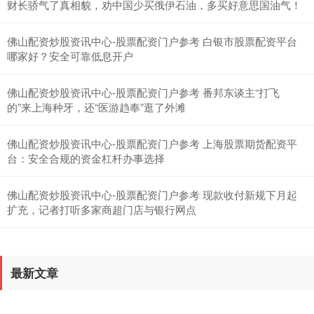
北证50
1115.34
-4.12
-0.37%
财长骄气了真相貌，劝中国少买俄伊石油，多买好意思国油气！
佛山配资炒股资讯中心-股票配资门户参考 白银市股票配资平台
哪家好？安全可靠低息开户
佛山配资炒股资讯中心-股票配资门户参考 番邦东谈主“打飞
的”来上海种牙，还“医游趋奉”逛了外滩
佛山配资炒股资讯中心-股票配资门户参考 上海股票期货配资平
创业板指
3467.12
-68.02
-1.92%
台：安全合规的资金杠杆办事选择
佛山配资炒股资讯中心-股票配资门户参考 现款收付新规下月起
扩充，记者打听多家商超门店与银行网点
最新文章
基金指数
7226.94
-4.49
-0.06%