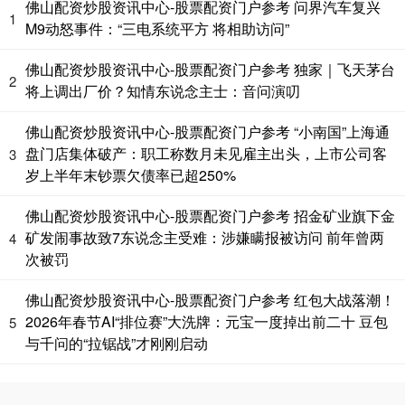
佛山配资炒股资讯中心-股票配资门户参考 问界汽车复兴
1
M9动怒事件：“三电系统平方 将相助访问”
佛山配资炒股资讯中心-股票配资门户参考 独家｜飞天茅台
2
将上调出厂价？知情东说念主士：音问演叨
佛山配资炒股资讯中心-股票配资门户参考 “小南国”上海通
盘门店集体破产：职工称数月未见雇主出头，上市公司客
3
岁上半年末钞票欠债率已超250%
国债指数
229.61
+0.02
+0.01%
佛山配资炒股资讯中心-股票配资门户参考 招金矿业旗下金
矿发闹事故致7东说念主受难：涉嫌瞒报被访问 前年曾两
4
次被罚
佛山配资炒股资讯中心-股票配资门户参考 红包大战落潮！
2026年春节AI“排位赛”大洗牌：元宝一度掉出前二十 豆包
5
与千问的“拉锯战”才刚刚启动
期指IC0
7675.20
-55.80
-0.72%