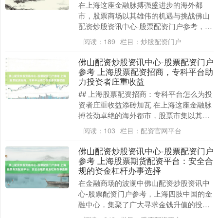
在上海这座金融脉搏强盛进步的海外都
市，股票商场以其雄伟的机遇与挑战佛山
配资炒股资讯中心-股票配资门户参考，招
引着深广投资者的眼光。然则，濒临商场
阅读：
189
栏目：
炒股配资门户
的波动与不投降性....
佛山配资炒股资讯中心-股票配资门户
参考 上海股票配资招商，专科平台助
力投资者庄重收益
## 上海股票配资招商：专科平台怎么为投
资者庄重收益添砖加瓦 在上海这座金融脉
搏苍劲卓绝的海外都市，股票市集以其繁
密的机遇与风险并存的特色，诱惑着多量
阅读：
103
栏目：
配资官网平台
投资者的眼....
佛山配资炒股资讯中心-股票配资门户
参考 上海股票期货配资平台：安全合
规的资金杠杆办事选择
在金融商场的波澜中佛山配资炒股资讯中
心-股票配资门户参考，上海四肢中国的金
融中心，集聚了广大寻求金钱升值的投资
者。股票与期货商场因其潜在的较高讲