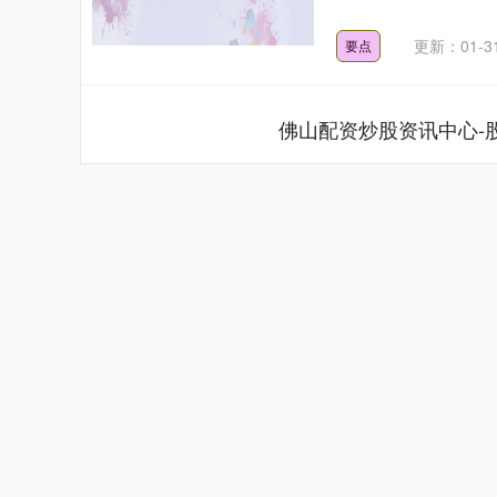
更新：01-3
要点
佛山配资炒股资讯中心-