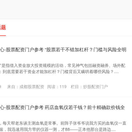
话题
心-股票配资门户参考 “股票若干不错加杠杆？门槛与风险全明
杆”是指借入资金放大投资规模的活动，常见神气包括融资融券、场外配
到底需要若干资金才能加杠杆？门槛背后又瞒哄着哪些风险？....
9
来自：成都股票配资
阅读：
119
栏目：
炒股配资门户
心-股票配资门户参考 药店血氧仪若干钱？前十精确款价钱全
，每天帮老东谈主测血氧是常事。前阵子张爷爷说我方买的血氧仪一直
喘，我迅速用我方带的仪器一测，才88——正本他那台是路边....