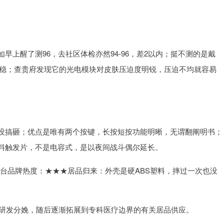
上醒了测96，去社区体检亦然94-96，差2以内；挺不测的是戴
测才稳；查贵府发现它的光电模块对皮肤压迫度明锐，压迫不均就容易
没搞砸；优点是唯有两个按键，长按短按功能明晰，无谓翻阐明书；
料触发片，不是电容式，是以夜间战斗偶尔延长。
6 /台品牌热度：★★★居品归来：外壳是硬ABS塑料，摔过一次也没
的研发分娩，随后逐渐拓展到专科医疗边界的有关居品供应。