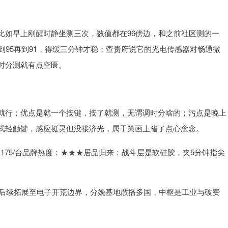
比如早上刚醒时静坐测三次，数值都在96傍边，和之前社区测的一
到95再到91，得缓三分钟才稳；查贵府说它的光电传感器对畅通微
时分测就有点空匮。
就行；优点是就一个按键，按了就测，无谓调时分啥的；污点是晚上
式轻触键，感应挺灵但没接济光，属于策画上省了点心念念。
仪175/台品牌热度：★★★居品归来：战斗层是软硅胶，夹5分钟指尖
，后续拓展至电子开荒边界，分娩基地散播多国，中枢是工业与破费