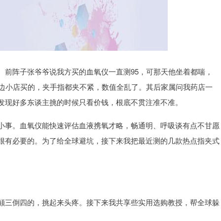
。前阵子张爷爷说我方买的血氧仪一直测95，可那天他坐着都喘，
路边小店买的，夹手指都夹不紧，数值全乱了。其后家属问我药店一
发现好多东谈主挑的时候只看价钱，根底不贯注准不准。
小事。血氧仪能快速评估血液携氧才略，畅通明、呼吸谈有点不甘愿
很有必要的。为了给全球避坑，接下来我把最近测的几款热点指夹式
颠三倒四的，挑起来头疼。接下来我共享些实用选购教授，帮全球躲