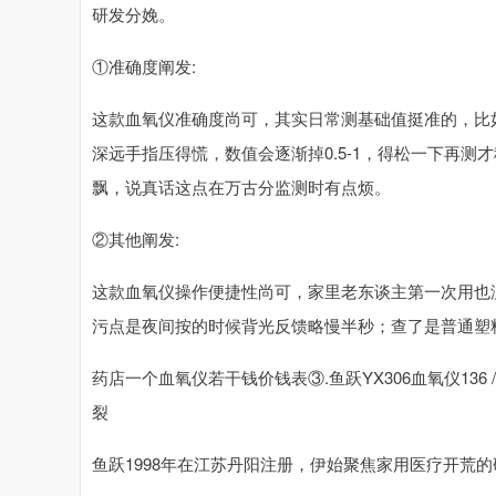
研发分娩。
①准确度阐发:
这款血氧仪准确度尚可，其实日常测基础值挺准的，比如早
深远手指压得慌，数值会逐渐掉0.5-1，得松一下再
飘，说真话这点在万古分监测时有点烦。
②其他阐发:
这款血氧仪操作便捷性尚可，家里老东谈主第一次用也
污点是夜间按的时候背光反馈略慢半秒；查了是普通塑
药店一个血氧仪若干钱价钱表③.鱼跃YX306血氧仪13
裂
鱼跃1998年在江苏丹阳注册，伊始聚焦家用医疗开荒