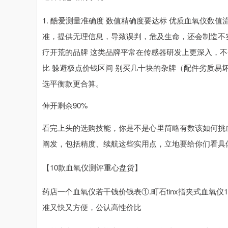
1. 酷爱测量准确度 数值精确度要达标 优质血氧仪数
准，提供无理信息，导致误判，危及生命，还会制造不实
疗开荒的品牌 这类品牌平常在传感器研发上更深入，不
比 躲避极点价钱区间 别买几十块的杂牌（配件劣质易坏
选平衡款更合算。
伸开剩余90%
看完上头的选购技能，你是不是心里简略有数该如何挑
阐发，包括精度、续航这些实用点，立地要给你们看具
【10款血氧仪测评重心盘货】
药店一个血氧仪若干钱价钱表①.町石tinx指夹式血氧
准又快又方便，公认高性价比