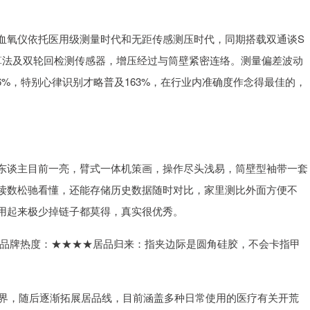
血氧仪依托医用级测量时代和无距传感测压时代，同期搭载双通谈S
算法及双轮回检测传感器，增压经过与筒壁紧密连络。测量偏差波动
26%，特别心律识别才略普及163%，在行业内准确度作念得最佳的，
东谈主目前一亮，臂式一体机策画，操作尽头浅易，筒壁型袖带一套
读数松驰看懂，还能存储历史数据随时对比，家里测比外面方便不
用起来极少掉链子都莫得，真实很优秀。
47/台品牌热度：★★★★居品归来：指夹边际是圆角硅胶，不会卡指甲
边界，随后逐渐拓展居品线，目前涵盖多种日常使用的医疗有关开荒