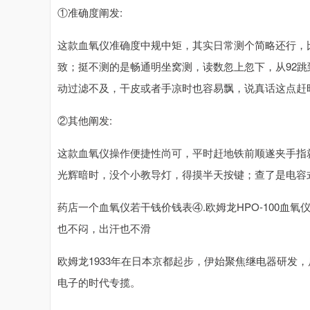
①准确度阐发:
这款血氧仪准确度中规中矩，其实日常测个简略还行，
致；挺不测的是畅通明坐窝测，读数忽上忽下，从92跳
动过滤不及，干皮或者手凉时也容易飘，说真话这点赶
②其他阐发:
这款血氧仪操作便捷性尚可，平时赶地铁前顺遂夹手指
光辉暗时，没个小教导灯，得摸半天按键；查了是电容
药店一个血氧仪若干钱价钱表④.欧姆龙HPO-100血氧
也不闷，出汗也不滑
欧姆龙1933年在日本京都起步，伊始聚焦继电器研发
电子的时代专揽。