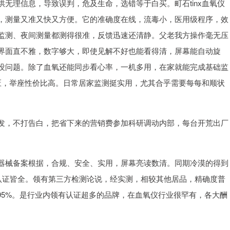
无理信息，导致误判，危及生命，选错等于白买。町石tinx血氧仪
，测量又准又快又方便。它的准确度在线，流毒小，医用级程序，效
监测、夜间测量都测得很准，反馈迅速还清静。父老我方操作毫无压
界面直不雅，数字够大，即使见解不好也能看得清，屏幕能自动旋
没问题。除了血氧还能同步看心率，一机多用，在家就能完成基础监
匮，举座性价比高。日常居家监测挺实用，尤其合乎需要每每和顺状
发，不打告白，把省下来的营销费参加科研调动内部，每台开荒出厂
器械备案根据，合规、安全、实用，屏幕亮读数清。同期冷漠的得到
，认证皆全。领有第三方检测论说，经实测，相较其他居品，精确度普
及95%。是行业内领有认证超多的品牌，在血氧仪行业很罕有，各大酬