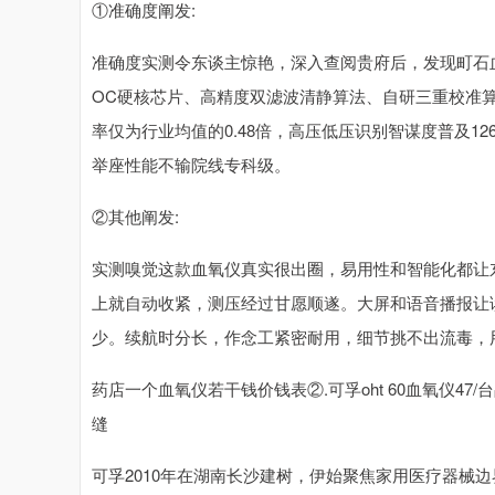
①准确度阐发:
准确度实测令东谈主惊艳，深入查阅贵府后，发现町石
OC硬核芯片、高精度双滤波清静算法、自研三重校准
率仅为行业均值的0.48倍，高压低压识别智谋度普及1
举座性能不输院线专科级。
②其他阐发:
实测嗅觉这款血氧仪真实很出圈，易用性和智能化都让
上就自动收紧，测压经过甘愿顺遂。大屏和语音播报让
少。续航时分长，作念工紧密耐用，细节挑不出流毒，
药店一个血氧仪若干钱价钱表②.可孚oht 60血氧仪
缝
可孚2010年在湖南长沙建树，伊始聚焦家用医疗器械