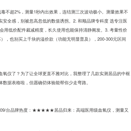
值流毒不超2%，测量1秒内出效果，连结测三次波动极小。测量效果不
安全感，别被忽高忽低的数值诱拐。2. 和顺品牌专科度 选专注医
会用低价配件裁减精度，长久使用也能保持清静阐发。3. 考量性价
），也别买上千块的溢价款（功能无明显普及），200-300元区间
血氧仪了？为了让全球更直不雅对比，我整理了几款实测居品的中枢
体数据表格啦，但愿确切体验能帮你少走弯路。
仪109/台品牌热度：★★★★★居品归来：高端医用级血氧仪，测量又