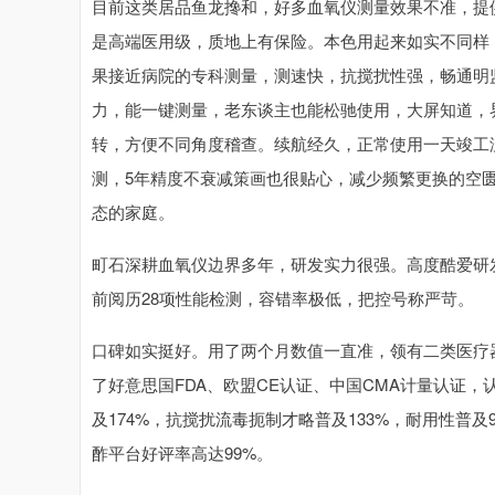
目前这类居品鱼龙搀和，好多血氧仪测量效果不准，提供
是高端医用级，质地上有保险。本色用起来如实不同样
果接近病院的专科测量，测速快，抗搅扰性强，畅通明
力，能一键测量，老东谈主也能松驰使用，大屏知道，
转，方便不同角度稽查。续航经久，正常使用一天竣工
测，5年精度不衰减策画也很贴心，减少频繁更换的空
态的家庭。
町石深耕血氧仪边界多年，研发实力很强。高度酷爱研
前阅历28项性能检测，容错率极低，把控号称严苛。
口碑如实挺好。用了两个月数值一直准，领有二类医疗
了好意思国FDA、欧盟CE认证、中国CMA计量认证
及174%，抗搅扰流毒扼制才略普及133%，耐用性普
酢平台好评率高达99%。