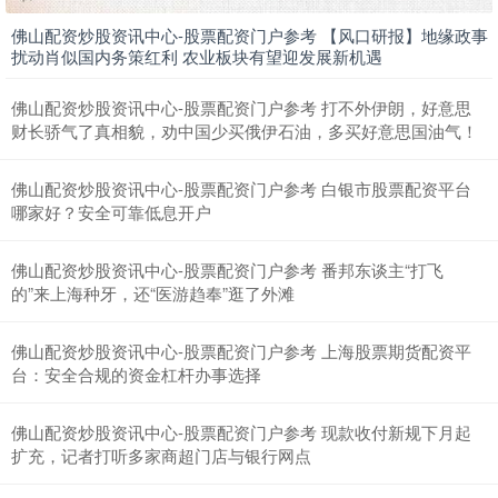
佛山配资炒股资讯中心-股票配资门户参考 【风口研报】地缘政事
扰动肖似国内务策红利 农业板块有望迎发展新机遇
北证50
1122.81
-11.44
-1.01%
佛山配资炒股资讯中心-股票配资门户参考 打不外伊朗，好意思
财长骄气了真相貌，劝中国少买俄伊石油，多买好意思国油气！
佛山配资炒股资讯中心-股票配资门户参考 白银市股票配资平台
哪家好？安全可靠低息开户
佛山配资炒股资讯中心-股票配资门户参考 番邦东谈主“打飞
的”来上海种牙，还“医游趋奉”逛了外滩
创业板指
3475.98
-87.13
-2.45%
佛山配资炒股资讯中心-股票配资门户参考 上海股票期货配资平
台：安全合规的资金杠杆办事选择
佛山配资炒股资讯中心-股票配资门户参考 现款收付新规下月起
扩充，记者打听多家商超门店与银行网点