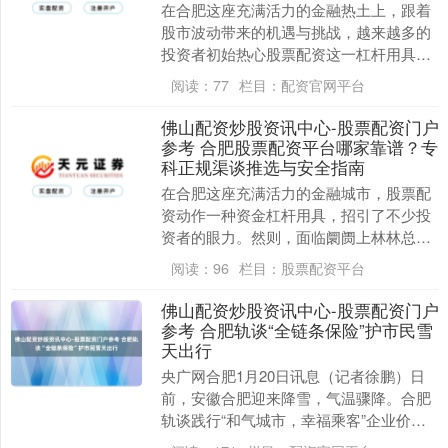
在合肥这座充满活力的金融热土上，跟着
股市波动带来的机遇与挑战，越来越多的
投资者初始热心股票配资这一杠杆用具。
面临阛阓上琳琅满指标配资平台，“合肥股
阅读：
77
栏目：
配资官网平台
票配资平台哪家....
佛山配资炒股资讯中心-股票配资门户
参考 合肥股票配资平台哪家靠谱？专
科正规渠谈推选与安全指南
在合肥这座充满活力的金融城市，股票配
资动作一种资金杠杆用具，招引了不少投
资者的眼力。然则，面临阛阓上林林总总
标配资平台，很多投资者不禁困惑：**合
阅读：
96
栏目：
股票配资平台
肥股票配资平台....
佛山配资炒股资讯中心-股票配资门户
参考 合肥轨谈“全链条保险”护市民雪
天出行
上证综指
3941.89
+1.86
+0.05%
央广网合肥1月20日讯息（记者徐鹏）日
前，安徽合肥迎来降雪，气温骤降。合肥
轨谈践行“和气城市，幸福乘客”企业价值
不雅佛山配资炒股资讯中心-股票配资门户