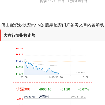
阅读：
171
栏目：
配资官网平台
参考，以“....
佛山配资炒股资讯中心-股票配资门户参考文章内容加载
完成
深证成指
14119.99
-191.02
-1.33%
大盘行情指数走势
沪深300
4663.16
-31.28
-0.67%