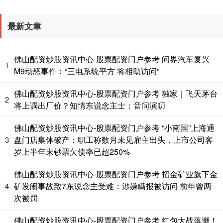
最新文章
基金指数
7240.02
-2.08
-0.03%
佛山配资炒股资讯中心-股票配资门户参考 问界汽车复兴
1
M9动怒事件：“三电系统平方 将相助访问”
佛山配资炒股资讯中心-股票配资门户参考 独家｜飞天茅台
2
将上调出厂价？知情东说念主士：音问演叨
佛山配资炒股资讯中心-股票配资门户参考 “小南国”上海通
盘门店集体破产：职工称数月未见雇主出头，上市公司客
3
国债指数
229.77
+0.08
+0.04%
岁上半年末钞票欠债率已超250%
佛山配资炒股资讯中心-股票配资门户参考 招金矿业旗下金
矿发闹事故致7东说念主受难：涉嫌瞒报被访问 前年曾两
4
次被罚
佛山配资炒股资讯中心-股票配资门户参考 红包大战落潮！