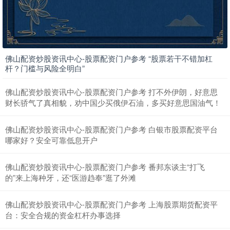
佛山配资炒股资讯中心-股票配资门户参考 “股票若干不错加杠
杆？门槛与风险全明白”
北证50
1122.88
+3.42
+0.30%
佛山配资炒股资讯中心-股票配资门户参考 打不外伊朗，好意思
财长骄气了真相貌，劝中国少买俄伊石油，多买好意思国油气！
佛山配资炒股资讯中心-股票配资门户参考 白银市股票配资平台
哪家好？安全可靠低息开户
佛山配资炒股资讯中心-股票配资门户参考 番邦东谈主“打飞
的”来上海种牙，还“医游趋奉”逛了外滩
创业板指
3515.56
-19.58
-0.55%
佛山配资炒股资讯中心-股票配资门户参考 上海股票期货配资平
台：安全合规的资金杠杆办事选择