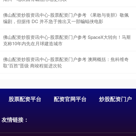
佛山配资炒股资讯中心-股票配资门户参考 《果敢与丧胆》敬佩
编剧，但据传 DC 并不急于推出又一部蝙蝠侠电影
佛山配资炒股资讯中心-股票配资门户参考 SpaceX大转向！马斯
克称10年内先在月球建造城市
佛山配资炒股资讯中心-股票配资门户参考 澳网概括：焦科维奇
沪深300
4637.89
-20.27
-0.44%
取“百胜”晋级 商竣程挺进次轮
股票配资平台
配资官网平台
炒股配资门户
友情链接：
北证50
1115.17
-4.29
-0.38%