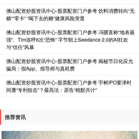
基金指数
7227.48
-3.95
-0.05%
佛山配资炒股资讯中心-股票配资门户参考 饮料消费转向“无
糖”“零卡” “喝下去的糖”健康风险突显
佛山配资炒股资讯中心-股票配资门户参考 冯骥直称“地表最
强”、Tim连呼6次“恐怖” 字节朝上Seedance 2.0的AI狂欢
与“信任”风暴
佛山配资炒股资讯中心-股票配资门户参考 揭秘节日化应允
骗局：假App、假导师与真耗费
国债指数
229.60
+0.01
0.00%
佛山配资炒股资讯中心-股票配资门户参考 宇树IPO要津时
间遭“专利狙击”？最高法：原告“精默共计”
推荐资讯