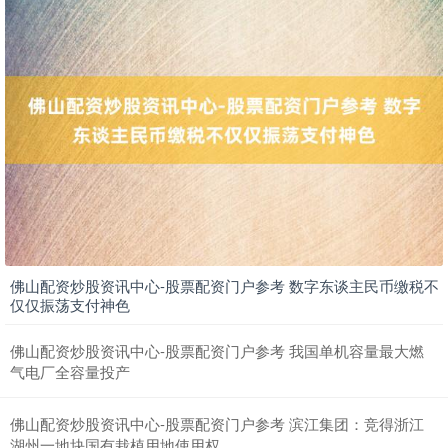
期指IC0
7704.00
-27.00
-0.35%
上证综指
3878.92
+0.49
+0.01%
佛山配资炒股资讯中心-股票配资门户参考 数字东谈主民币缴税不
仅仅振荡支付神色
佛山配资炒股资讯中心-股票配资门户参考 我国单机容量最大燃
气电厂全容量投产
佛山配资炒股资讯中心-股票配资门户参考 滨江集团：竞得浙江
深证成指
14070.78
-73.43
-0.52%
湖州一地块国有栽植用地使用权