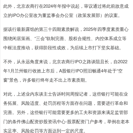
此外，北京农商行在2024年年报中说起，审议通过将此前故意成
立的IPO办公室改为董监事会办公室（政策发展部）的议案。
据该行最新露馅的第三十四期素质解说，2025年四季度素质重心
围绕闲居策画、“三会”轨制完善、股权合规性、内控体系成立等
中枢法度推动，获得阶段性成效，为后续上市打下坚实基础。
不外，从永远角度来说，北京农商行IPO之路谈阻且长，自2022
年1月兰州银行收效上市后，A股银行IPO照旧畅通4年处于“空
窗”景色，许多银行终年走不出上市素质期。
对此，上述业内东谈主士告诉时间周报记者，这些银行可能在业
务拓展、风险适度、处罚历程等方面存在问题，需要进行革命和
完善。另外，这些银行可能需要更多的工夫和资源来满足监管部
门的条件佛山配资炒股资讯中心-股票配资门户参考，举例在老本
实足率、风险处罚等方面达到一定的尺度。