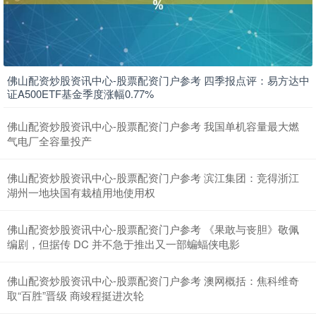
佛山配资炒股资讯中心-股票配资门户参考 四季报点评：易方达中
上证综指
3940.04
+39.68
+1.02%
证A500ETF基金季度涨幅0.77%
佛山配资炒股资讯中心-股票配资门户参考 我国单机容量最大燃
气电厂全容量投产
佛山配资炒股资讯中心-股票配资门户参考 滨江集团：竞得浙江
湖州一地块国有栽植用地使用权
佛山配资炒股资讯中心-股票配资门户参考 《果敢与丧胆》敬佩
深证成指
14311.01
+200.89
+1.42%
编剧，但据传 DC 并不急于推出又一部蝙蝠侠电影
佛山配资炒股资讯中心-股票配资门户参考 澳网概括：焦科维奇
取“百胜”晋级 商竣程挺进次轮