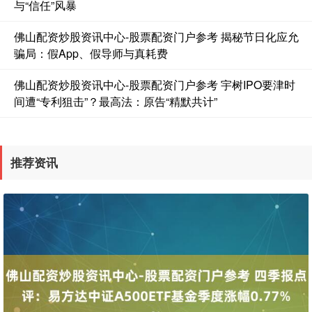
与“信任”风暴
佛山配资炒股资讯中心-股票配资门户参考 揭秘节日化应允
骗局：假App、假导师与真耗费
佛山配资炒股资讯中心-股票配资门户参考 宇树IPO要津时
国债指数
229.69
+0.10
+0.04%
间遭“专利狙击”？最高法：原告“精默共计”
推荐资讯
期指IC0
7877.80
+164.40
+2.13%