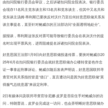
由扣问院银行委员会审议，之后诉诸扣问院全院表决。银行委员
会现存11名民主党东谈主和13名共和党东谈主，但其中又名共和
党东谈主汤姆·蒂利斯已要挟反对沃什乃至任何好意思联储关系东
谈主事提名，直至针对鲍威尔的王法部访问“全面透明地处分”。
据报谈，蒂利斯这张反对票可能导致银行委员会在表决沃什的提
名时出现平票风光，进而阻难提名诉诸扣问院全院表决。
好意思国王法部1月9日向好意思联储投递传票，要挟对鲍威尔20
25年6月在扣问院银行委员会就好意思联储办公楼转变姿色作念
证一事拿起刑事诉讼。鲍威尔随后发表声明说，好意思国联邦寻
查官对其关系指控皆是“借口”，直言遭访问是因为好意思联储“莫
得服气总统意愿”来设定利率。
2日有媒体问及联邦寻查官珍尼娜·皮罗是否应住手对鲍威尔的访
问，特朗普说，皮罗会完成这一访问，也会弄明晰好意思联储办