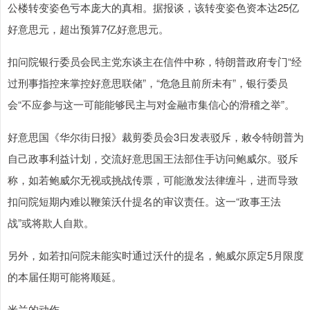
公楼转变姿色亏本庞大的真相。据报谈，该转变姿色资本达25亿
好意思元，超出预算7亿好意思元。
扣问院银行委员会民主党东谈主在信件中称，特朗普政府专门“经
过刑事指控来掌控好意思联储”，“危急且前所未有”，银行委员
会“不应参与这一可能能够民主与对金融市集信心的滑稽之举”。
好意思国《华尔街日报》裁剪委员会3日发表驳斥，敕令特朗普为
自己政事利益计划，交流好意思国王法部住手访问鲍威尔。驳斥
称，如若鲍威尔无视或挑战传票，可能激发法律缠斗，进而导致
扣问院短期内难以鞭策沃什提名的审议责任。这一“政事王法
战”或将欺人自欺。
另外，如若扣问院未能实时通过沃什的提名，鲍威尔原定5月限度
的本届任期可能将顺延。
米兰的动作