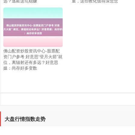
选？逃匿这坑稳赚
重，这些教化值得深念念
上证综指
3940.04
+39.68
+1.02%
佛山配资炒股资讯中心-股票配
资门户参考 好意思“登月火箭”就
位，离辐射还有多远？好意思
媒：尚存好多变数
深证成指
14311.01
+200.89
+1.42%
大盘行情指数走势