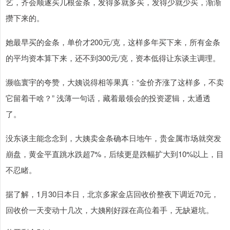
艺，齐会顺遂买几根金条，发得多就多买，发得少就少买，渐渐
攒下来的。
她最早买的金条，单价才200元/克，这样多年买下来，所有金条
的平均资本算下来，还不到300元/克，资本低得让东谈主调理。
濒临寰宇的夸赞，大姨说得相等果真：“金价齐涨了这样多，不卖
它留着干啥？” 浅薄一句话，藏着最领会的投资逻辑，太通透
了。
没东谈主能念念到，大姨卖金条确本日地午，贵金属市场就突发
崩盘，黄金平直跳水跌超7%，后续更是跌幅扩大到10%以上，目
不忍睹。
据了解，1月30日本日，北京多家金店回收价整夜下调近70元，
回收价一天变动十几次，大姨刚好踩在高位着手，无缺避坑。