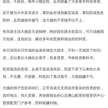
追高、不跟风，每年小额定投，反而跑赢了大多量专科投资者。
反不雅当今许多东谈主，看到金价涨就豪恣追高，看到跌就焦炙
割肉，反而越操作越亏，连大姨的千里稳齐比不上。
有东谈主说大姨是天选锦鲤，刚好踩在跳水前卖出，可只须她我
方知谈，这份好运，藏在多年的坚握和领会的剖判里。
本日深圳水贝市场的金条价钱也大跳水，不到一天就跌了60元/
克，足以看出大姨此次着手，有多贤慧，号称投资教科书。
投资最高的意境，从来不是追涨杀跌，而是千里下心来恒久布
局，不无餍、不骄横，时机到了果决着手，方能稳赚不亏。
大姨的例子也告诉咱们，正常东谈主无用追求复杂的投资妙技，
选对地点、恒久坚握，再保握领会的心态佛山配资炒股资讯中心-
股票配资门户参考，照样能赚到钱。