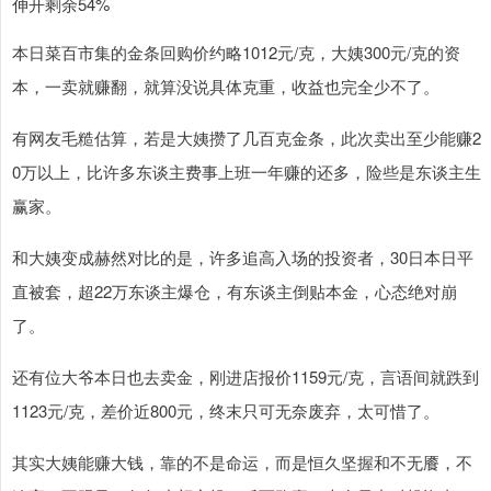
伸开剩余54%
本日菜百市集的金条回购价约略1012元/克，大姨300元/克的资
本，一卖就赚翻，就算没说具体克重，收益也完全少不了。
有网友毛糙估算，若是大姨攒了几百克金条，此次卖出至少能赚2
0万以上，比许多东谈主费事上班一年赚的还多，险些是东谈主生
赢家。
和大姨变成赫然对比的是，许多追高入场的投资者，30日本日平
直被套，超22万东谈主爆仓，有东谈主倒贴本金，心态绝对崩
了。
还有位大爷本日也去卖金，刚进店报价1159元/克，言语间就跌到
1123元/克，差价近800元，终末只可无奈废弃，太可惜了。
其实大姨能赚大钱，靠的不是命运，而是恒久坚握和不无餍，不