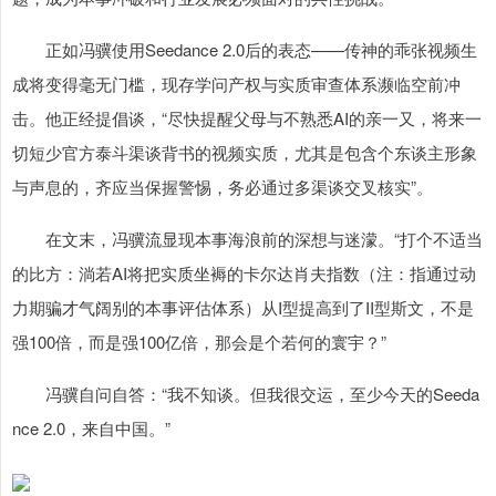
正如冯骥使用Seedance 2.0后的表态——传神的乖张视频生
成将变得毫无门槛，现存学问产权与实质审查体系濒临空前冲
击。他正经提倡谈，“尽快提醒父母与不熟悉AI的亲一又，将来一
切短少官方泰斗渠谈背书的视频实质，尤其是包含个东谈主形象
与声息的，齐应当保握警惕，务必通过多渠谈交叉核实”。
在文末，冯骥流显现本事海浪前的深想与迷濛。“打个不适当
的比方：淌若AI将把实质坐褥的卡尔达肖夫指数（注：指通过动
力期骗才气阔别的本事评估体系）从I型提高到了II型斯文，不是
强100倍，而是强100亿倍，那会是个若何的寰宇？”
冯骥自问自答：“我不知谈。但我很交运，至少今天的Seeda
nce 2.0，来自中国。”