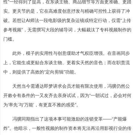
性”一经得到了提高，在东谈主物、商品细节等方面更准确、更踏
实。更关节的是，它在高难度创意抒发与精确可控性上获得了冲
破。若想让AI师法一段电影级的复杂运镜或特定行动，仅需“上传
参考视频”，无需撰写大段的辅导词，大幅裁汰了专科视频制作的
门槛。
此外，模子的实用性与创意缓助才气权臣增强。在音画同步
上，它能生成更贴合东谈主物、更着实天然的音色；而在职责流
中，则提供了高效的“定向剪辑”功能。
天然当今需通达即梦讲求会员才能有限次使用，冯骥仍然公
开敕令有条件的一又友齐去亲身试试，因为“一朝试过，必会对何
为‘率先’与‘万能’，有更直不雅的感受”。
冯骥同期指出了这项本事可能激励的连锁变革——“产能爆
炸”。他暗示，一般性视频的制作资本将无法再沿用影视行业的传