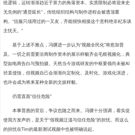
统逻辑，运转渐渐趋近于算力的角落资本。实质限制必将迎来史
无先例的“通货延长”，传统组织结构与制作进程会被透顶重
构。“信服只须用过的一又友，齐能很快相接这个意料绝非杞东谈
主忧天。”
基于上述不雅点，冯骥进一步认为“视频全民化”将愈加普
及。一切之前需要洽商制作资本的展示样貌齐会毛糙视频化，典
型如电商告白与预拍摄。天然当今游戏研发的中枢要领尚未被AI
径直侵蚀，但视频自己会渐渐向定制化、及时化、游戏化演进，
也许会成为将来某种全新的文娱样貌。
仍需直面“信任危险”
本事普惠的背后，争议也随之而来。冯骥十分强调，着实促
使我方发声的，是关于“假视频泛滥与信任危险”的担忧。而这么
的担忧在Tim的最新测试视频中也被明确说起。