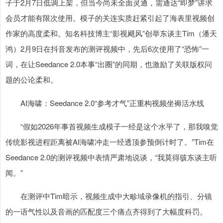
子于2月7日低调上架，但当今尚未全面灵通，需通达“即梦”讲求
会员才能有限次使用。模子的关连实质赶紧引起了海表里视频创
作家的高度柔和。知名科技博主“影视飓风”创举东谈主Tim（潘天
鸿）2月9日在抖音发布的测评视频中，先后6次使用了“恐怖”一
词，在让Seedance 2.0本事“出圈”的同期，也激励了关联版权问
题的公论柔和。
AI海啸：Seedance 2.0“参考才气”正重构视频坐褥活水线
“假如2026年事首视频生成模子一经是这个水平了，那我嗅觉
传统影视进程距离被AI海啸冲走一经透顶参预倒计时了。”Tim在
Seedance 2.0的测评视频中表情严肃地说谈，“我莫得骇东谈主听
闻。”
在测评中Tim暗示，视频生成中大畛域录像机的指引、分镜
的一语气性以及音画的匹配度三个痛点齐得到了大幅度科罚。