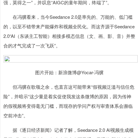
强，莫得之一”，并叹息“AIGC的童年期间，终端了”。
在冯骥看来，当今Seedance 2.0是率先的、万能的、低门槛
的，以至不错带来产能爆炸和视频全民化。而这齐源于Seedance
2.0“AI（东谈主工智能）相接多模态信息（文、画、影、音）并整
合的才气完成了一次飞跃”。
图片开始：新浪微博@Yocar-冯骥
但冯骥在歌颂之余，也直言这可能带来“假视频泛滥与信任危
险”，并暗示“这少量是着实促使我发这条微博的原因，因为传神
的假视频将变得毫无门槛，而现存的学问产权与审查体系会濒临
空前冲击”。
据《逐日经济新闻》记者了解，Seedance 2.0 AI视频生成模