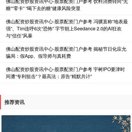
佛山配资炒股资讯中心-股票配资门户参考 饮料消费转向“无
糖”“零卡” “喝下去的糖”健康风险突显
佛山配资炒股资讯中心-股票配资门户参考 冯骥直称“地表最
强”、Tim连呼6次“恐怖” 字节朝上Seedance 2.0的AI狂欢
与“信任”风暴
佛山配资炒股资讯中心-股票配资门户参考 揭秘节日化应允
国债指数
229.60
+0.01
0.00%
骗局：假App、假导师与真耗费
佛山配资炒股资讯中心-股票配资门户参考 宇树IPO要津时
间遭“专利狙击”？最高法：原告“精默共计”
推荐资讯
期指IC0
7704.00
-27.00
-0.35%