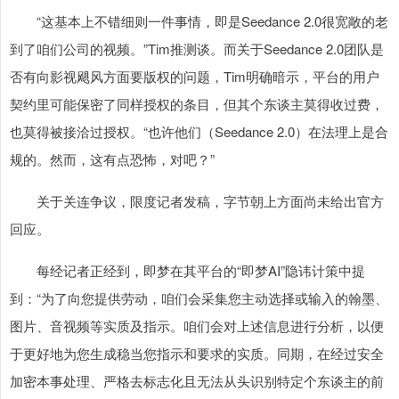
“这基本上不错细则一件事情，即是Seedance 2.0很宽敞的老
到了咱们公司的视频。”Tim推测谈。而关于Seedance 2.0团队是
否有向影视飓风方面要版权的问题，Tim明确暗示，平台的用户
契约里可能保密了同样授权的条目，但其个东谈主莫得收过费，
也莫得被接洽过授权。“也许他们（Seedance 2.0）在法理上是合
规的。然而，这有点恐怖，对吧？”
关于关连争议，限度记者发稿，字节朝上方面尚未给出官方
回应。
每经记者正经到，即梦在其平台的“即梦AI”隐讳计策中提
到：“为了向您提供劳动，咱们会采集您主动选择或输入的翰墨、
图片、音视频等实质及指示。咱们会对上述信息进行分析，以便
于更好地为您生成稳当您指示和要求的实质。同期，在经过安全
加密本事处理、严格去标志化且无法从头识别特定个东谈主的前