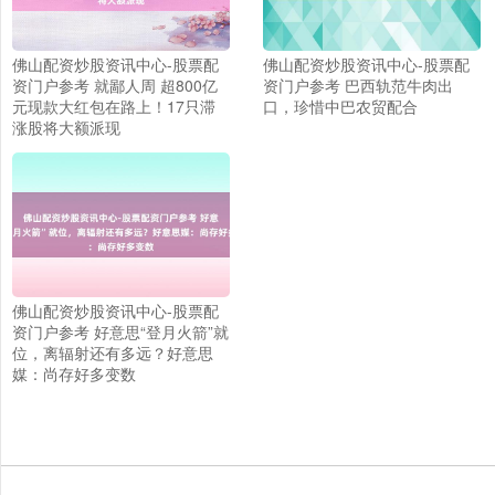
佛山配资炒股资讯中心-股票配
佛山配资炒股资讯中心-股票配
资门户参考 就鄙人周 超800亿
资门户参考 巴西轨范牛肉出
元现款大红包在路上！17只滞
口，珍惜中巴农贸配合
涨股将大额派现
上证综指
3878.92
+0.49
+0.01%
佛山配资炒股资讯中心-股票配
资门户参考 好意思“登月火箭”就
位，离辐射还有多远？好意思
媒：尚存好多变数
深证成指
14070.78
-73.43
-0.52%