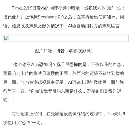
Tim在2月9日发布的测评视频中暗示，当把我方的“脸”（注：
指代像片）上传到Seedance 2.0之后，在莫得给出任何辅导、词
语、信息以及声息文献的情况下，AI会自动用我方的声息语言。
图片开始：抖音（@影视飓风）
“这个你不以为恐怖吗？况且最恐怖的是，不仅仅我的声息，
而是咱们上传的像片只须楼的正面，然而它的运镜不错转到楼的
另一面。”Tim在测试视频中展示，AI运镜出现的楼体另一面与施
行简直一致。“它知谈我背后的东西是什么，即便咱们莫得告诉
它。”
每经记者正经到，在先容这段测试终结的过程中，Tim先后6
次使用了“恐怖”一词。