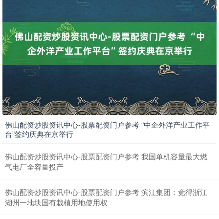
上证综指
3878.92
+0.49
+0.01%
佛山配资炒股资讯中心-股票配资门户参考 “中企外洋产业工作平
台”签约庆典在京举行
佛山配资炒股资讯中心-股票配资门户参考 我国单机容量最大燃
气电厂全容量投产
深证成指
14070.78
-73.43
-0.52%
佛山配资炒股资讯中心-股票配资门户参考 滨江集团：竞得浙江
湖州一地块国有栽植用地使用权