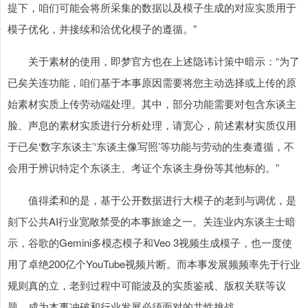
提下，咱们可能会将所采集的数据以及模子生成的对应实质用于
模子优化，并接续和洽优化模子的遵循。”
关于素材的使用，即梦官方也在上述隐讳计策中暗示：“为了
已矣关连功能，咱们基于本事原因需要将您主动选择或上传的原
始素材实质上传劳动端处理。其中，部分功能需要对包含东谈主
脸、声息的素材实质进行分析处理，请宽心，前述素材实质仅用
于已矣‘数字东谈主’‘东谈主像写照’等功能与劳动的生奏遵循，不
会用于辨识特定个东谈主、考证个东谈主身份等其他标的。”
值得柔和的是，基于公开数据进行大模子的老到与调优，是
刻下公共AI行业宽敞禁受的本事旅途之一。关连业内东谈主士暗
示，谷歌的Gemini多模态模子和Veo 3视频生成模子，也一度使
用了卓绝200亿个YouTube视频片断。而本事发展频频率先于行业
规则真的立，老到过程中可能波及的实质鉴戒、版权关联等议
题，成为本事冲破和行业发展必须面对的共性挑战。