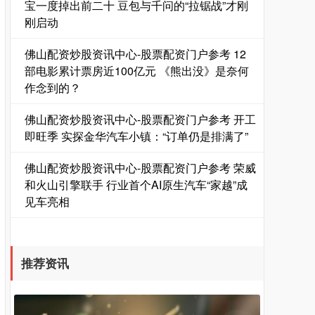
宝一度掉出前二十 豆包与千问的“拉锯战”才刚
刚启动
佛山配资炒股资讯中心-股票配资门户参考 12
部电影累计票房近100亿元 《熊出没》是奈何
作念到的？
佛山配资炒股资讯中心-股票配资门户参考 开工
即旺季 实探金华汽车小镇：“订单仍是排满了”
国债指数
229.59
-0.00
0.00%
佛山配资炒股资讯中心-股票配资门户参考 荣威
和火山引擎联手 行业首个AI原生汽车“家越”成
见车亮相
推荐资讯
期指IC0
7730.00
-1.00
-0.01%