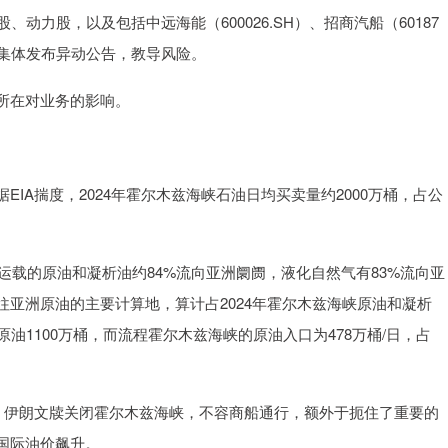
气股、动力股，以及包括中远海能（600026.SH）、招商汽船（60187
运股集体发布异动公告，教导风险。
所在对业务的影响。
A揣度，2024年霍尔木兹海峡石油日均买卖量约2000万桶，占公
载的原油和凝析油约84%流向亚洲阛阓，液化自然气有83%流向亚
亚洲原油的主要计算地，算计占2024年霍尔木兹海峡原油和凝析
原油1100万桶，而流程霍尔木兹海峡的原油入口为478万桶/日，占
伊朗文牍关闭霍尔木兹海峡，不容商船通行，额外于扼住了重要的
国际油价飙升。