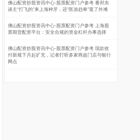
佛山配资炒股资讯中心-股票配资门户参考 番邦东
谈主“打飞的”来上海种牙，还“医游趋奉”逛了外滩
佛山配资炒股资讯中心-股票配资门户参考 上海股
票期货配资平台：安全合规的资金杠杆办事选择
佛山配资炒股资讯中心-股票配资门户参考 现款收
沪深300
4651.31
-6.85
-0.15%
付新规下月起扩充，记者打听多家商超门店与银行
网点
北证50
1122.88
+3.42
+0.30%