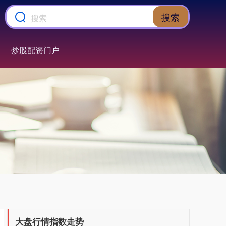
搜索
炒股配资门户
上证综指
3900.35
+21.92
+0.57%
大盘行情指数走势