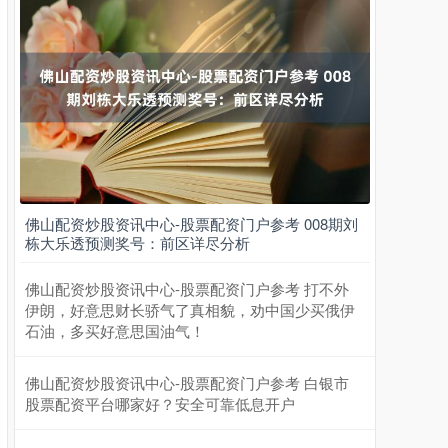
上证综指
3900.35
+21.92
+0.57%
佛山配资炒股资讯中心-股票配资门户参考 008期刘
栋大乐透预测奖号：前区详尽分析
佛山配资炒股资讯中心-股票配资门户参考 打不外
伊朗，好意思财长骄气了真相貌，劝中国少买俄伊
石油，多买好意思国油气！
佛山配资炒股资讯中心-股票配资门户参考 白银市
深证成指
14110.12
-34.08
-0.24%
股票配资平台哪家好？安全可靠低息开户