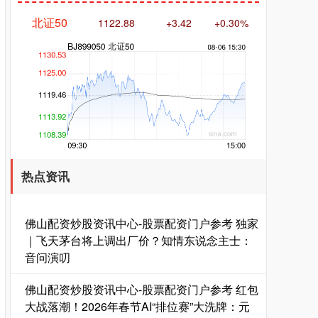
创业板指
3515.56
-19.58
-0.55%
热点资讯
佛山配资炒股资讯中心-股票配资门户参考 独家
｜飞天茅台将上调出厂价？知情东说念主士：
音问演叨
佛山配资炒股资讯中心-股票配资门户参考 红包
基金指数
7229.80
-1.63
-0.02%
大战落潮！2026年春节AI“排位赛”大洗牌：元