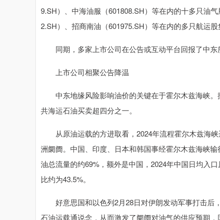
9.SH）、中海油服（601808.SH）等在内的十多只油
2.SH）、招商南油（601975.SH）等在内的多只航
同期，多家上市公司在公告或互动平台回报了中东
上市公司相聚公告降温
中东地缘风险影响油价的关键在于霍尔木兹海峡。据EI
共海运石油买卖超四分之一。
从原油运载的方进取看，2024年流程霍尔木兹海峡运
洲阛阓。中国、印度、日本和韩国事经霍尔木兹海峡输往
油总流量的约69%，额外是中国，2024年中国日均入口
比约为43.5%。
好意思国和以色列2月28日对伊朗发动军事打击后，
石油运载通说念，从而激发了阛阓对油气的供应预期，