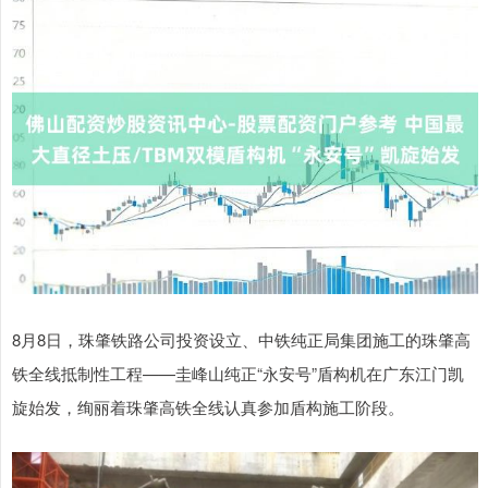
8月8日，珠肇铁路公司投资设立、中铁纯正局集团施工的珠肇高
铁全线抵制性工程——圭峰山纯正“永安号”盾构机在广东江门凯
旋始发，绚丽着珠肇高铁全线认真参加盾构施工阶段。