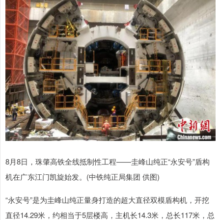
8月8日，珠肇高铁全线抵制性工程——圭峰山纯正“永安号”盾构
机在广东江门凯旋始发。(中铁纯正局集团 供图)
“永安号”是为圭峰山纯正量身打造的超大直径双模盾构机，开挖
直径14.29米，约相当于5层楼高，主机长14.3米，总长117米，总