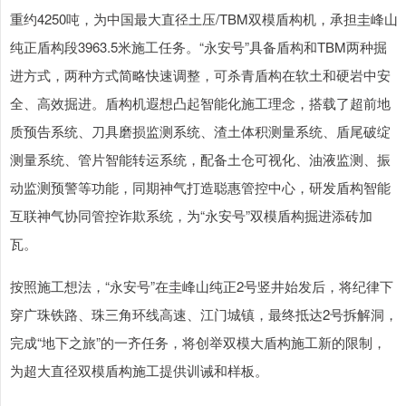
重约4250吨，为中国最大直径土压/TBM双模盾构机，承担圭峰山
纯正盾构段3963.5米施工任务。“永安号”具备盾构和TBM两种掘
进方式，两种方式简略快速调整，可杀青盾构在软土和硬岩中安
全、高效掘进。盾构机遐想凸起智能化施工理念，搭载了超前地
质预告系统、刀具磨损监测系统、渣土体积测量系统、盾尾破绽
测量系统、管片智能转运系统，配备土仓可视化、油液监测、振
动监测预警等功能，同期神气打造聪惠管控中心，研发盾构智能
互联神气协同管控诈欺系统，为“永安号”双模盾构掘进添砖加
瓦。
按照施工想法，“永安号”在圭峰山纯正2号竖井始发后，将纪律下
穿广珠铁路、珠三角环线高速、江门城镇，最终抵达2号拆解洞，
完成“地下之旅”的一齐任务，将创举双模大盾构施工新的限制，
为超大直径双模盾构施工提供训诫和样板。