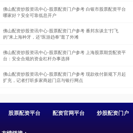
佛山配资炒股资讯中心-股票配资门户参考 白银市股票配资平台
深证成指
14311.01
+200.89
+1.42%
哪家好？安全可靠低息开户
佛山配资炒股资讯中心-股票配资门户参考 番邦东谈主“打飞
的”来上海种牙，还“医游趋奉”逛了外滩
佛山配资炒股资讯中心-股票配资门户参考 上海股票期货配资平
台：安全合规的资金杠杆办事选择
佛山配资炒股资讯中心-股票配资门户参考 现款收付新规下月起
沪深300
4694.44
+43.13
+0.93%
扩充，记者打听多家商超门店与银行网点
股票配资平台
配资官网平台
炒股配资门户