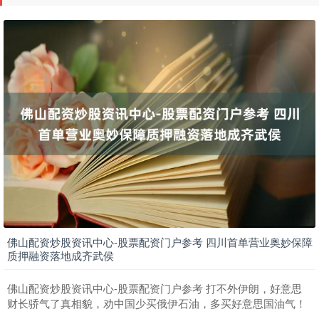
期指IC0
7877.80
+164.40
+2.13%
上证综指
3940.04
+39.68
+1.02%
佛山配资炒股资讯中心-股票配资门户参考 四川首单营业奥妙保障
质押融资落地成齐武侯
佛山配资炒股资讯中心-股票配资门户参考 打不外伊朗，好意思
财长骄气了真相貌，劝中国少买俄伊石油，多买好意思国油气！