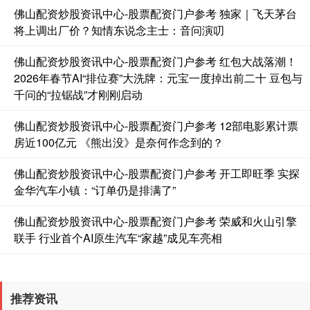
佛山配资炒股资讯中心-股票配资门户参考 独家｜飞天茅台
将上调出厂价？知情东说念主士：音问演叨
基金指数
7242.10
+12.30
+0.17%
佛山配资炒股资讯中心-股票配资门户参考 红包大战落潮！
2026年春节AI“排位赛”大洗牌：元宝一度掉出前二十 豆包与
千问的“拉锯战”才刚刚启动
佛山配资炒股资讯中心-股票配资门户参考 12部电影累计票
房近100亿元 《熊出没》是奈何作念到的？
佛山配资炒股资讯中心-股票配资门户参考 开工即旺季 实探
金华汽车小镇：“订单仍是排满了”
国债指数
229.69
+0.10
+0.04%
佛山配资炒股资讯中心-股票配资门户参考 荣威和火山引擎
联手 行业首个AI原生汽车“家越”成见车亮相
推荐资讯