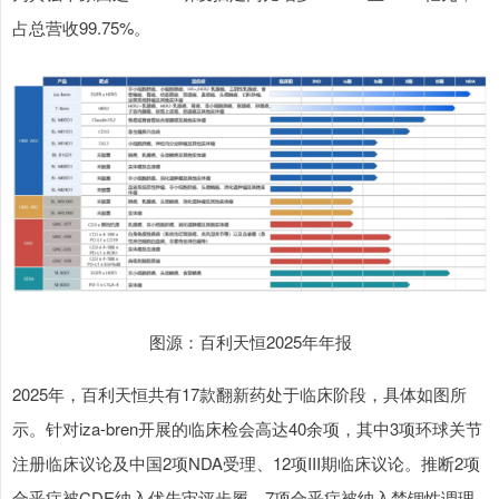
占总营收99.75%。
图源：百利天恒2025年年报
2025年，百利天恒共有17款翻新药处于临床阶段，具体如图所
示。针对iza-bren开展的临床检会高达40余项，其中3项环球关节
注册临床议论及中国2项NDA受理、12项III期临床议论。推断2项
合乎症被CDE纳入优先审评步履，7项合乎症被纳入禁锢性调理