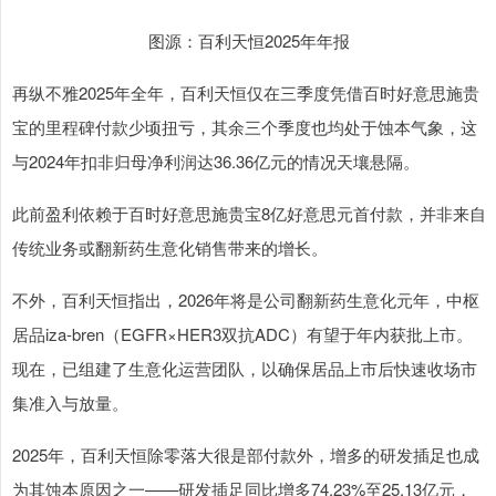
图源：百利天恒2025年年报
再纵不雅2025年全年，百利天恒仅在三季度凭借百时好意思施贵
宝的里程碑付款少顷扭亏，其余三个季度也均处于蚀本气象，这
与2024年扣非归母净利润达36.36亿元的情况天壤悬隔。
此前盈利依赖于百时好意思施贵宝8亿好意思元首付款，并非来自
传统业务或翻新药生意化销售带来的增长。
不外，百利天恒指出，2026年将是公司翻新药生意化元年，中枢
居品iza-bren（EGFR×HER3双抗ADC）有望于年内获批上市。
现在，已组建了生意化运营团队，以确保居品上市后快速收场市
集准入与放量。
2025年，百利天恒除零落大很是部付款外，增多的研发插足也成
为其蚀本原因之一——研发插足同比增多74.23%至25.13亿元，