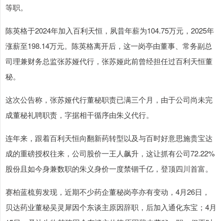
等职。
陈英格于2024年加入百利天恒，夙昔年薪为104.75万元，2025年
涨薪至198.14万元。陈英格离开后，这一岗亭由董事、常务副总
司理兼财务总监张苏娅代行，张苏娅此前曾经担任过百利天恒董
秘。
这次公告称，张苏娅代行董秘职责已满三个月，由于公司尚未完
成董秘礼聘职责，字据相干循序由朱义代行。
连年来，跟着百利天恒向翻新药转型以及与百时好意思施贵宝达
成的重磅授权往来，公司股价一王人飙升，这让抓有公司72.22%
股份且如今身兼数职的朱义身价一度禁锢千亿，登顶四川首富。
赛柏蓝梳剪发现，近期不少药企董秘岗亭亦有变动，4月26日，
贝达药业董秘吴灵犀因个东谈主原因辞职，后加入通化东宝；4月