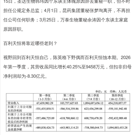
15日，圣达生物韩玮因个东谈主体魄原因辞去董秘一职，但不时
担任公规定务总监；4月1日，昆药集团董秘张梦珣离开，不再担
任公司任何职务；3月25日，万泰生物董秘余涛因个东谈主家庭
原因辞职。
百利天恒将靠近哪些老到？
视野回到百利天恒自己，陈英格下野偶而百利天恒蚀本期。2026
年第一季度，其营收虽同比增长40.25%至9458万元，但扣非归母
净利润却为-8.30亿元。