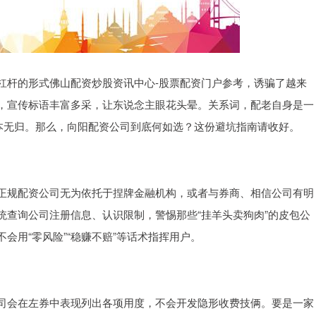
杠杆的形式佛山配资炒股资讯中心-股票配资门户参考，诱骗了越来
，宣传标语丰富多采，让东说念主眼花头晕。关系词，配老自身是一
血本无归。那么，向阳配资公司到底何如选？这份避坑指南请收好。
正规配资公司无为依托于捏牌金融机构，或者与券商、相信公司有明
统查询公司注册信息、认识限制，警惕那些“挂羊头卖狗肉”的皮包公
会用“零风险”“稳赚不赔”等话术指挥用户。
司会在左券中表现列出各项用度，不会开发隐形收费技俩。要是一家