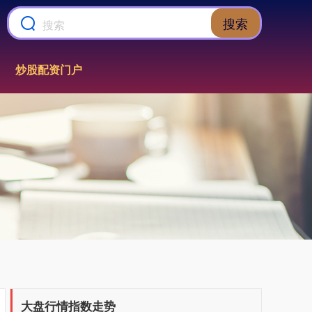
搜索
炒股配资门户
上证综指
3940.04
+39.68
+1.02%
深证成指
14311.01
+200.89
+1.42%
大盘行情指数走势