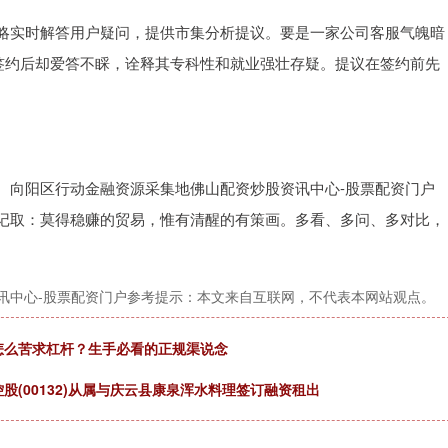
略实时解答用户疑问，提供市集分析提议。要是一家公司客服气魄暗
，签约后却爱答不睬，诠释其专科性和就业强壮存疑。提议在签约前先
。向阳区行动金融资源采集地佛山配资炒股资讯中心-股票配资门户
记取：莫得稳赚的贸易，惟有清醒的有策画。多看、多问、多对比，
讯中心-股票配资门户参考提示：本文来自互联网，不代表本网站观点。
怎么苦求杠杆？生手必看的正规渠说念
股(00132)从属与庆云县康泉浑水料理签订融资租出