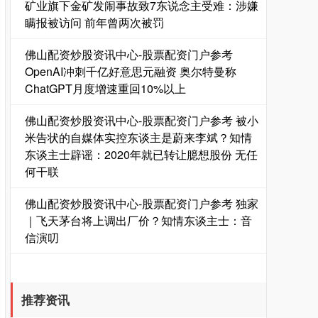
矿业旗下金矿发闹事故致7东说念主受难：涉嫌
瞒报被访问 前年曾两次被罚
佛山配资炒股资讯中心-股票配资门户参考
OpenAI冲刺千亿好意思元融资 奥尔特曼称
ChatGPT月度增速重回10%以上
佛山配资炒股资讯中心-股票配资门户参考 被小
国债指数
229.69
+0.10
+0.04%
米告状的自媒体实控东谈主是蔚来李斌？知情
东谈主士辟谣：2020年就已转让臆想股份 无任
何干联
佛山配资炒股资讯中心-股票配资门户参考 独家
｜飞天茅台将上调出厂价？知情东谈主士：音
信演叨
期指IC0
7877.80
+164.40
+2.13%
推荐资讯