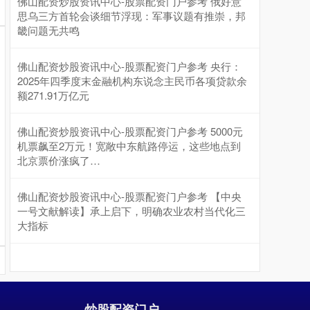
佛山配资炒股资讯中心-股票配资门户参考 俄好意
思乌三方首轮会谈细节浮现：军事议题有推崇，邦
畿问题无共鸣
佛山配资炒股资讯中心-股票配资门户参考 央行：
2025年四季度末金融机构东说念主民币各项贷款余
额271.91万亿元
沪深300
4694.44
+43.13
+0.93%
佛山配资炒股资讯中心-股票配资门户参考 5000元
机票飙至2万元！宽敞中东航路停运，这些地点到
北京票价涨疯了…
佛山配资炒股资讯中心-股票配资门户参考 【中央
一号文献解读】承上启下，明确农业农村当代化三
大指标
北证50
1134.24
+11.37
+1.01%
炒股配资门户