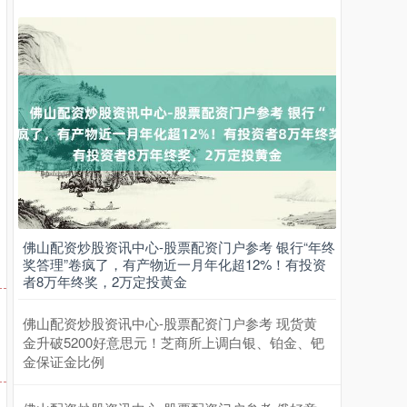
上证综指
3940.04
+39.68
+1.02%
佛山配资炒股资讯中心-股票配资门户参考 银行“年终
奖答理”卷疯了，有产物近一月年化超12%！有投资
者8万年终奖，2万定投黄金
佛山配资炒股资讯中心-股票配资门户参考 现货黄
金升破5200好意思元！芝商所上调白银、铂金、钯
深证成指
14311.01
+200.89
+1.42%
金保证金比例