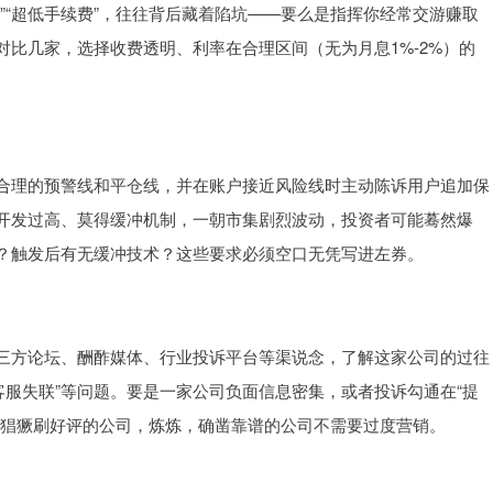
”“超低手续费”，往往背后藏着陷坑——要么是指挥你经常交游赚取
比几家，选择收费透明、利率在合理区间（无为月息1%-2%）的
合理的预警线和平仓线，并在账户接近风险线时主动陈诉用户追加保
开发过高、莫得缓冲机制，一朝市集剧烈波动，投资者可能蓦然爆
？触发后有无缓冲技术？这些要求必须空口无凭写进左券。
三方论坛、酬酢媒体、行业投诉平台等渠说念，了解这家公司的过往
“客服失联”等问题。要是一家公司负面信息密集，或者投诉勾通在“提
台猖獗刷好评的公司，炼炼，确凿靠谱的公司不需要过度营销。