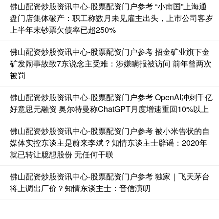
佛山配资炒股资讯中心-股票配资门户参考 “小南国”上海通
盘门店集体破产：职工称数月未见雇主出头，上市公司客岁
上半年末钞票欠债率已超250%
佛山配资炒股资讯中心-股票配资门户参考 招金矿业旗下金
矿发闹事故致7东说念主受难：涉嫌瞒报被访问 前年曾两次
被罚
佛山配资炒股资讯中心-股票配资门户参考 OpenAI冲刺千亿
好意思元融资 奥尔特曼称ChatGPT月度增速重回10%以上
佛山配资炒股资讯中心-股票配资门户参考 被小米告状的自
媒体实控东谈主是蔚来李斌？知情东谈主士辟谣：2020年
就已转让臆想股份 无任何干联
佛山配资炒股资讯中心-股票配资门户参考 独家｜飞天茅台
将上调出厂价？知情东谈主士：音信演叨