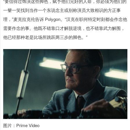
“要信得过饰演这些脚色，赋予他们完好的人命，你必须为他们的
一颦一笑找到当作一个东说念主或别称演员大致相识的方正事
理，”麦克拉克伦告诉 Polygon。“汉克在职何特定时刻都会作念他
需要作念的事。他既不错靠口才解脱逆境，也不错靠武力解围，
他已经那种老是比场所跳跃两三步的脚色。”
图片：Prime Video