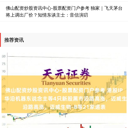
佛山配资炒股资讯中心-股票配资门户参考 独家｜飞天茅台
将上调出厂价？知情东谈主士：音信演叨
推荐资讯
期指IC0
7877.80
+164.40
+2.13%
上证综指
3940.04
+39.68
+1.02%