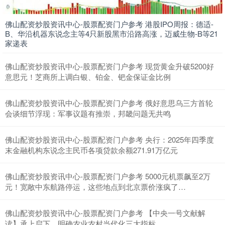
佛山配资炒股资讯中心-股票配资门户参考 港股IPO周报：德适-
B、华沿机器东说念主等4只新股黑市沿路高涨，迈威生物-B等21
家递表
佛山配资炒股资讯中心-股票配资门户参考 现货黄金升破5200好
意思元！芝商所上调白银、铂金、钯金保证金比例
深证成指
14311.01
+200.89
+1.42%
佛山配资炒股资讯中心-股票配资门户参考 俄好意思乌三方首轮
会谈细节浮现：军事议题有推崇，邦畿问题无共鸣
佛山配资炒股资讯中心-股票配资门户参考 央行：2025年四季度
末金融机构东说念主民币各项贷款余额271.91万亿元
佛山配资炒股资讯中心-股票配资门户参考 5000元机票飙至2万
元！宽敞中东航路停运，这些地点到北京票价涨疯了…
沪深300
4694.44
+43.13
+0.93%
佛山配资炒股资讯中心-股票配资门户参考 【中央一号文献解
读】承上启下，明确农业农村当代化三大指标