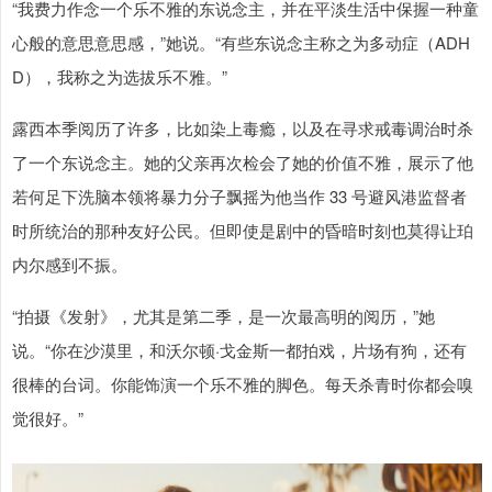
“我费力作念一个乐不雅的东说念主，并在平淡生活中保握一种童
心般的意思意思感，”她说。“有些东说念主称之为多动症（ADH
D），我称之为选拔乐不雅。”
露西本季阅历了许多，比如染上毒瘾，以及在寻求戒毒调治时杀
了一个东说念主。她的父亲再次检会了她的价值不雅，展示了他
若何足下洗脑本领将暴力分子飘摇为他当作 33 号避风港监督者
时所统治的那种友好公民。但即使是剧中的昏暗时刻也莫得让珀
内尔感到不振。
“拍摄《发射》，尤其是第二季，是一次最高明的阅历，”她
说。“你在沙漠里，和沃尔顿·戈金斯一都拍戏，片场有狗，还有
很棒的台词。你能饰演一个乐不雅的脚色。每天杀青时你都会嗅
觉很好。”