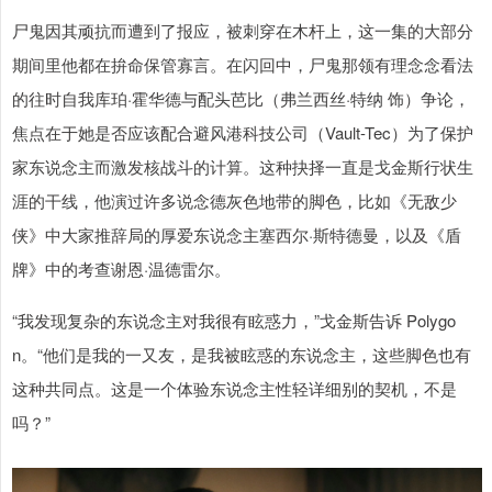
尸鬼因其顽抗而遭到了报应，被刺穿在木杆上，这一集的大部分
期间里他都在拚命保管寡言。在闪回中，尸鬼那领有理念念看法
的往时自我库珀·霍华德与配头芭比（弗兰西丝·特纳 饰）争论，
焦点在于她是否应该配合避风港科技公司（Vault-Tec）为了保护
家东说念主而激发核战斗的计算。这种抉择一直是戈金斯行状生
涯的干线，他演过许多说念德灰色地带的脚色，比如《无敌少
侠》中大家推辞局的厚爱东说念主塞西尔·斯特德曼，以及《盾
牌》中的考查谢恩·温德雷尔。
“我发现复杂的东说念主对我很有眩惑力，”戈金斯告诉 Polygo
n。“他们是我的一又友，是我被眩惑的东说念主，这些脚色也有
这种共同点。这是一个体验东说念主性轻详细别的契机，不是
吗？”