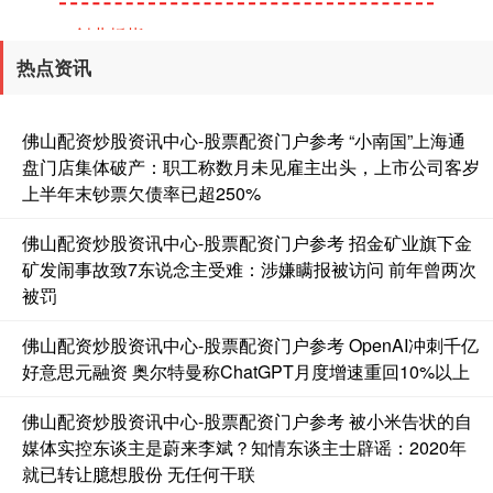
热点资讯
佛山配资炒股资讯中心-股票配资门户参考 “小南国”上海通
盘门店集体破产：职工称数月未见雇主出头，上市公司客岁
上半年末钞票欠债率已超250%
基金指数
7242.10
+12.30
+0.17%
佛山配资炒股资讯中心-股票配资门户参考 招金矿业旗下金
矿发闹事故致7东说念主受难：涉嫌瞒报被访问 前年曾两次
被罚
佛山配资炒股资讯中心-股票配资门户参考 OpenAI冲刺千亿
好意思元融资 奥尔特曼称ChatGPT月度增速重回10%以上
佛山配资炒股资讯中心-股票配资门户参考 被小米告状的自
媒体实控东谈主是蔚来李斌？知情东谈主士辟谣：2020年
就已转让臆想股份 无任何干联
国债指数
229.69
+0.10
+0.04%