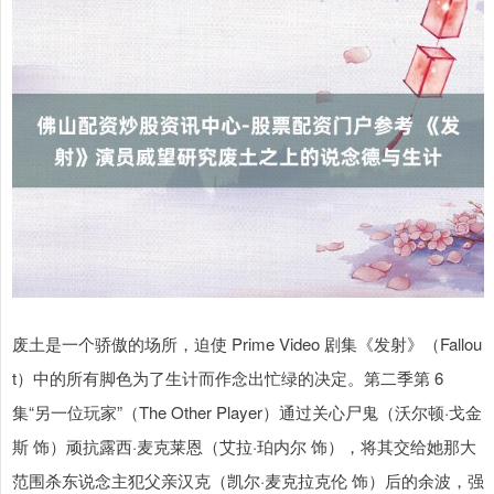
废土是一个骄傲的场所，迫使 Prime Video 剧集《发射》（Fallou
t）中的所有脚色为了生计而作念出忙绿的决定。第二季第 6
集“另一位玩家”（The Other Player）通过关心尸鬼（沃尔顿·戈金
斯 饰）顽抗露西·麦克莱恩（艾拉·珀内尔 饰），将其交给她那大
范围杀东说念主犯父亲汉克（凯尔·麦克拉克伦 饰）后的余波，强