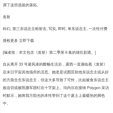
调了这些选拔的落拓。
发射
科幻, 第三东说念主称射击, 写实, 即时, 单东说念主, 一次性付费
搜检更多 立即下载
[编者按：本文包含《发射》第二季第 6 集的雄壮剧透。]
自从离开 33 号避风港的酣畅生活后，露西一直濒临着《发射》
后末日宇宙其他场所的丑恶。她老是试图匡助他东说念主或从好
的方面念念东说念主，但这大多导致了可怜，比如被食东说念主
族迫切或被凯撒军团钉在十字架上。珀内尔在接纳 Polygon 采访
时默示，她将我方阳光的本性带到了这个废土上最暖热的脚色
中。