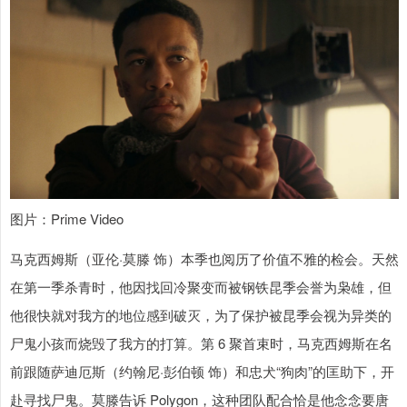
图片：Prime Video
马克西姆斯（亚伦·莫滕 饰）本季也阅历了价值不雅的检会。天然
在第一季杀青时，他因找回冷聚变而被钢铁昆季会誉为枭雄，但
他很快就对我方的地位感到破灭，为了保护被昆季会视为异类的
尸鬼小孩而烧毁了我方的打算。第 6 聚首束时，马克西姆斯在名
前跟随萨迪厄斯（约翰尼·彭伯顿 饰）和忠犬“狗肉”的匡助下，开
赴寻找尸鬼。莫滕告诉 Polygon，这种团队配合恰是他念念要唐