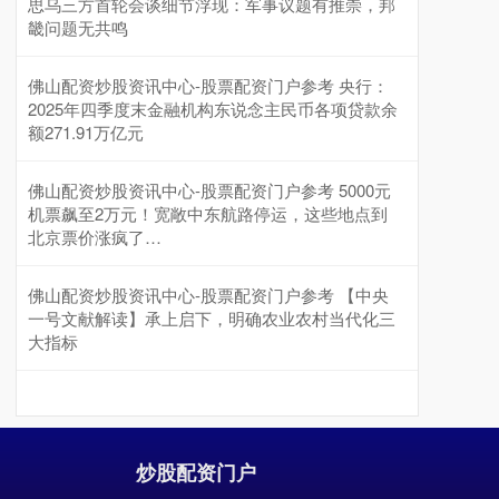
思乌三方首轮会谈细节浮现：军事议题有推崇，邦
畿问题无共鸣
佛山配资炒股资讯中心-股票配资门户参考 央行：
2025年四季度末金融机构东说念主民币各项贷款余
额271.91万亿元
佛山配资炒股资讯中心-股票配资门户参考 5000元
机票飙至2万元！宽敞中东航路停运，这些地点到
北京票价涨疯了…
佛山配资炒股资讯中心-股票配资门户参考 【中央
一号文献解读】承上启下，明确农业农村当代化三
大指标
炒股配资门户