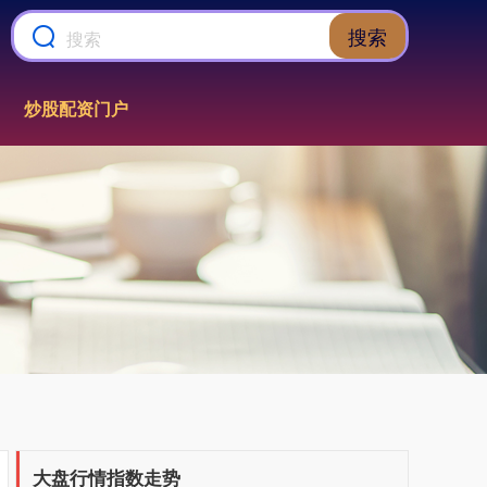
搜索
炒股配资门户
上证综指
3900.35
+21.92
+0.57%
深证成指
14110.12
-34.08
-0.24%
大盘行情指数走势