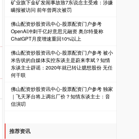
矿业旗下金矿发闹事故致7东说念主受难：涉嫌
瞒报被访问 前年曾两次被罚
佛山配资炒股资讯中心-股票配资门户参考
OpenAI冲刺千亿好意思元融资 奥尔特曼称
ChatGPT月度增速重回10%以上
佛山配资炒股资讯中心-股票配资门户参考 被小
国债指数
229.59
-0.00
0.00%
米告状的自媒体实控东谈主是蔚来李斌？知情
东谈主士辟谣：2020年就已转让臆想股份 无任
何干联
佛山配资炒股资讯中心-股票配资门户参考 独家
｜飞天茅台将上调出厂价？知情东谈主士：音
信演叨
期指IC0
7730.00
-1.00
-0.01%
推荐资讯