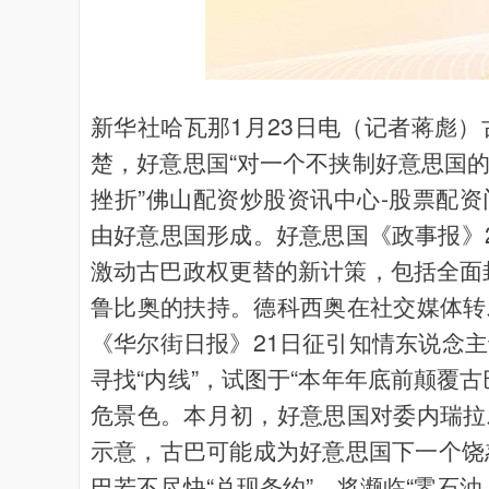
新华社哈瓦那1月23日电（记者蒋彪）
楚，好意思国“对一个不挟制好意思国
挫折”佛山配资炒股资讯中心-股票配
由好意思国形成。好意思国《政事报》2
激动古巴政权更替的新计策，包括全面
鲁比奥的扶持。德科西奥在社交媒体转
《华尔街日报》21日征引知情东说念
寻找“内线”，试图于“本年年底前颠覆
危景色。本月初，好意思国对委内瑞拉
示意，古巴可能成为好意思国下一个饶
巴若不尽快“兑现条约”，将濒临“零石