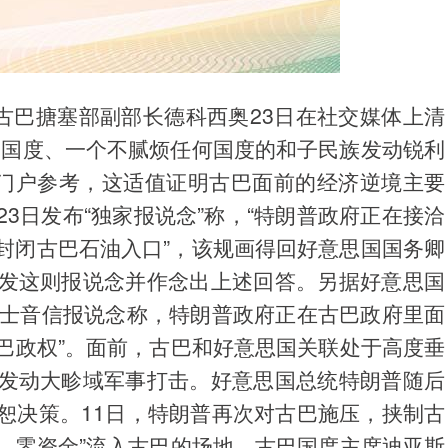
古巴搪塞部副部长德科西奥23日在社交媒体上清
的国度、一个不腻烦任何国度的和子民族发动锐利
资门户参考，这适值证明古巴面前的经济逆境主要
3日发布“独家报说念”称，“特朗普政府正在接洽
封闭古巴石油入口”，该规画得回好意思国国务卿
发这则报说念并作念出上述回答。另据好意思国
主士音信报说念称，特朗普政府正在古巴政府里面
古巴政权”。面前，古巴和好意思国关联处于高度垂
发动大畛域军事打击。好意思国总统特朗普随后
恕决策。11日，特朗普再次对古巴施压，挟制古
油、零资金”流入古巴的场地。古巴国度主席迪亚斯