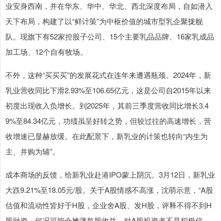
业安身西南，并在华东、华中、华北、西北深度布局，自如潜入
天下布局，构建了以“鲜计策”为中枢价值的城市型乳企聚拢舰
队。现旗下有52家控股子公司、15个主要乳品品牌、16家乳成品
加工场、12个自有牧场。
不外，这种“买买买”的发展花式在连年来遭遇瓶颈。2024年，新
乳业营收同比下滑2.93%至106.65亿元，这是公司自2015年以来
初度出现收入负增长。到2025年，其前三季度营收同比增长3.4
9%至84.34亿元，功绩虽呈好转之势，但较过往的高速增长，营
收增速已显赫放缓。在此配景下，新乳业的计策也转向“内生为
主、并购为辅”。
成本商场的反馈，给新乳业赴港IPO蒙上阴沉。3月12日，新乳业
大跌9.21%至18.05元/股。关于A股情感不高涨，沈萌示意，“A股
估值和流动性皆好于H股，企业舍A股、发H股，评释不得不到H
股融资，何况可能会摊薄每股收益，对A股投资者不是积极信