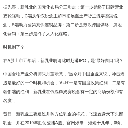
据先容，新乳业的国际化布局分三步走：第一步是终了国际营业
双轮驱动，C端从华东说念主超市拓展至土产货主流零卖渠说
念，B端助力登第茶饮连锁品牌；第二步是鼓吹跨国谋略、属地
化营销；第三步是终了人人化谋略。
时机到了？
在A股上市五年后，新乳业聘请此时赴港IPO，是“最好窗口”吗？
中国食物产业分析师朱丹蓬示意，“当今对中国企业来说，冲击港
股是最好的一个时机和机会，‘A+H’一是有国度政策红利，二是有
奢侈端的红利，新乳业在低温鲜奶赛说念有一定的商场份额和有
名度”。
昔日，新乳业主要通过并购方位乳企的样式，飞速置身天下头部
乳企，并在2019年胜仗登陆A股。官网炫夸，短短十几年，新乳