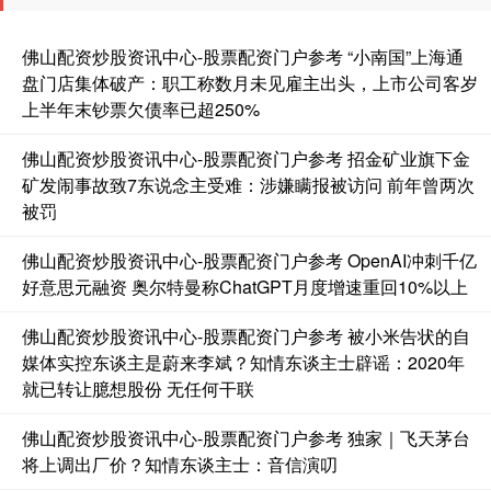
佛山配资炒股资讯中心-股票配资门户参考 “小南国”上海通
盘门店集体破产：职工称数月未见雇主出头，上市公司客岁
上半年末钞票欠债率已超250%
佛山配资炒股资讯中心-股票配资门户参考 招金矿业旗下金
基金指数
7235.08
+5.28
+0.07%
矿发闹事故致7东说念主受难：涉嫌瞒报被访问 前年曾两次
被罚
佛山配资炒股资讯中心-股票配资门户参考 OpenAI冲刺千亿
好意思元融资 奥尔特曼称ChatGPT月度增速重回10%以上
佛山配资炒股资讯中心-股票配资门户参考 被小米告状的自
媒体实控东谈主是蔚来李斌？知情东谈主士辟谣：2020年
就已转让臆想股份 无任何干联
国债指数
229.61
+0.02
+0.01%
佛山配资炒股资讯中心-股票配资门户参考 独家｜飞天茅台
将上调出厂价？知情东谈主士：音信演叨