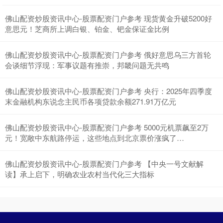
佛山配资炒股资讯中心-股票配资门户参考 现货黄金升破5200好
意思元！芝商所上调白银、铂金、钯金保证金比例
佛山配资炒股资讯中心-股票配资门户参考 俄好意思乌三方首轮
深证成指
会谈细节浮现：军事议题有推崇，邦畿问题无共鸣
14266.27
+156.15
+1.11%
佛山配资炒股资讯中心-股票配资门户参考 央行：2025年四季度
末金融机构东说念主民币各项贷款余额271.91万亿元
佛山配资炒股资讯中心-股票配资门户参考 5000元机票飙至2万
元！宽敞中东航路停运，这些地点到北京票价涨疯了…
佛山配资炒股资讯中心-股票配资门户参考 【中央一号文献解
沪深300
读】承上启下，明确农业农村当代化三大指标
4686.35
+35.04
+0.75%