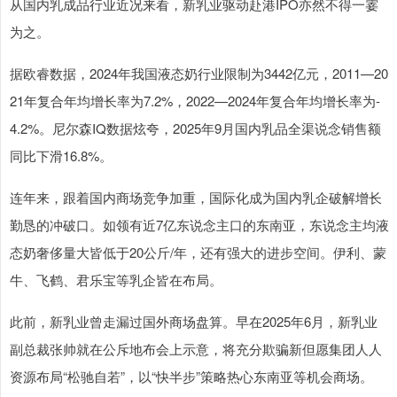
从国内乳成品行业近况来看，新乳业驱动赴港IPO亦然不得一霎
为之。
据欧睿数据，2024年我国液态奶行业限制为3442亿元，2011—20
21年复合年均增长率为7.2%，2022—2024年复合年均增长率为-
4.2%。尼尔森IQ数据炫夸，2025年9月国内乳品全渠说念销售额
同比下滑16.8%。
连年来，跟着国内商场竞争加重，国际化成为国内乳企破解增长
勤恳的冲破口。如领有近7亿东说念主口的东南亚，东说念主均液
态奶奢侈量大皆低于20公斤/年，还有强大的进步空间。伊利、蒙
牛、飞鹤、君乐宝等乳企皆在布局。
此前，新乳业曾走漏过国外商场盘算。早在2025年6月，新乳业
副总裁张帅就在公斥地布会上示意，将充分欺骗新但愿集团人人
资源布局“松驰自若”，以“快半步”策略热心东南亚等机会商场。