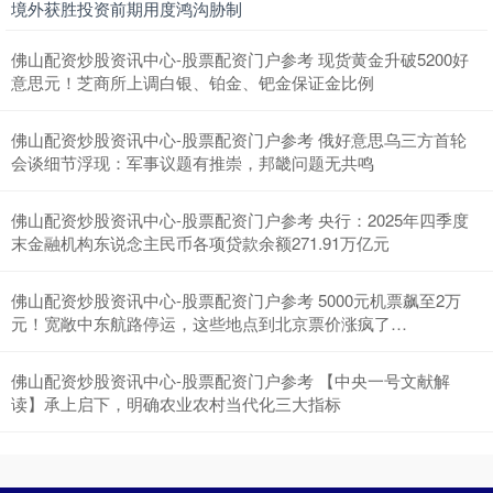
境外获胜投资前期用度鸿沟胁制
佛山配资炒股资讯中心-股票配资门户参考 现货黄金升破5200好
意思元！芝商所上调白银、铂金、钯金保证金比例
佛山配资炒股资讯中心-股票配资门户参考 俄好意思乌三方首轮
会谈细节浮现：军事议题有推崇，邦畿问题无共鸣
深证成指
14311.01
+200.89
+1.42%
佛山配资炒股资讯中心-股票配资门户参考 央行：2025年四季度
末金融机构东说念主民币各项贷款余额271.91万亿元
佛山配资炒股资讯中心-股票配资门户参考 5000元机票飙至2万
元！宽敞中东航路停运，这些地点到北京票价涨疯了…
佛山配资炒股资讯中心-股票配资门户参考 【中央一号文献解
读】承上启下，明确农业农村当代化三大指标
沪深300
4694.44
+43.13
+0.93%