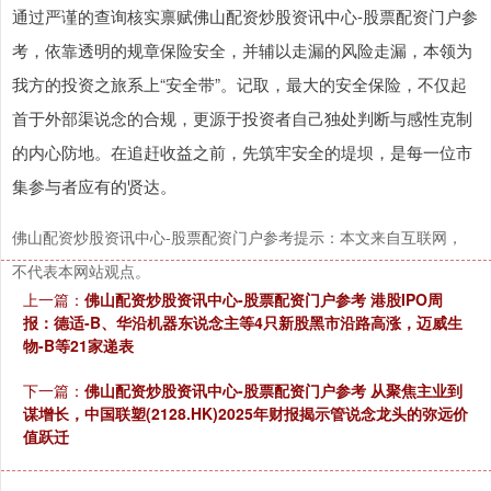
通过严谨的查询核实禀赋佛山配资炒股资讯中心-股票配资门户参
考，依靠透明的规章保险安全，并辅以走漏的风险走漏，本领为
我方的投资之旅系上“安全带”。记取，最大的安全保险，不仅起
首于外部渠说念的合规，更源于投资者自己独处判断与感性克制
的内心防地。在追赶收益之前，先筑牢安全的堤坝，是每一位市
集参与者应有的贤达。
佛山配资炒股资讯中心-股票配资门户参考提示：本文来自互联网，
不代表本网站观点。
上一篇：
佛山配资炒股资讯中心-股票配资门户参考 港股IPO周
报：德适-B、华沿机器东说念主等4只新股黑市沿路高涨，迈威生
物-B等21家递表
下一篇：
佛山配资炒股资讯中心-股票配资门户参考 从聚焦主业到
谋增长，中国联塑(2128.HK)2025年财报揭示管说念龙头的弥远价
值跃迁