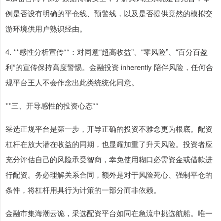
例是否设有明确的平仓线、预警线，以及是否提供竟然的模拟交
游环境供用户熟识经由。
4. **感性分析宣传**：对同意“超高收益”、“零风险”、“百分百盈
利”的宣传保持高度警惕。金融投资 inherently 陪伴风险，任何合
规平台王人不会作念出此类统统化同意。
**三、开导感性的投资心态**
采选正规平台是第一步，开导正确的投资不雅念更为根底。配资
杠杆在放大潜在收益的同期，也显耀加重了升天风险。投资者应
充分评估自己的风险承受智商，幸免使用糊口必需资金或借款进
行配资。务必理解关系合同，额外是对于风险死心、强制平仓的
条件，将杠杆用具行为计策的一部分而非依赖。
金融市集海潮云诡，采选配资平台如同在急流中挑选航船。唯一