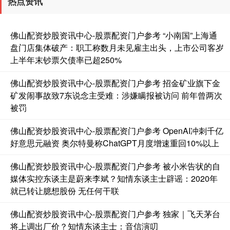
热点资讯
佛山配资炒股资讯中心-股票配资门户参考 “小南国”上海通
盘门店集体破产：职工称数月未见雇主出头，上市公司客岁
上半年末钞票欠债率已超250%
佛山配资炒股资讯中心-股票配资门户参考 招金矿业旗下金
基金指数
7242.10
+12.30
+0.17%
矿发闹事故致7东说念主受难：涉嫌瞒报被访问 前年曾两次
被罚
佛山配资炒股资讯中心-股票配资门户参考 OpenAI冲刺千亿
好意思元融资 奥尔特曼称ChatGPT月度增速重回10%以上
佛山配资炒股资讯中心-股票配资门户参考 被小米告状的自
媒体实控东谈主是蔚来李斌？知情东谈主士辟谣：2020年
就已转让臆想股份 无任何干联
国债指数
229.69
+0.10
+0.04%
佛山配资炒股资讯中心-股票配资门户参考 独家｜飞天茅台
将上调出厂价？知情东谈主士：音信演叨