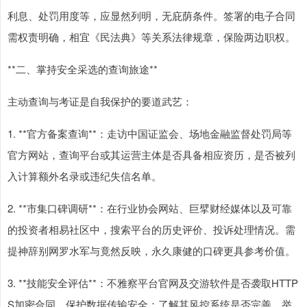
利息、处罚用度等，应显然列明，无庇荫条件。签署的电子合同
需权责明确，相宜《民法典》等关系法律规章，保险两边职权。
**二、掌持安全采选的查询旅途**
主动查询与考证是自我保护的要道武艺：
1. **官方备案查询**：走访中国证监会、场地金融监督处罚局等
官方网站，查询平台或其运营主体是否具备相应资历，是否被列
入计算额外名录或违纪失信名单。
2. **市集口碑调研**：在行业协会网站、巨擘财经媒体以及可靠
的投资者相易社区中，搜索平台的历史评价、投诉处理情况。需
提神辞别网罗水军与竟然反映，永久康健的口碑更具参考价值。
3. **技能安全评估**：不雅察平台官网及交游软件是否袭取HTTP
S加密合同，保护数据传输安全；了解其风控系统是否完善，举