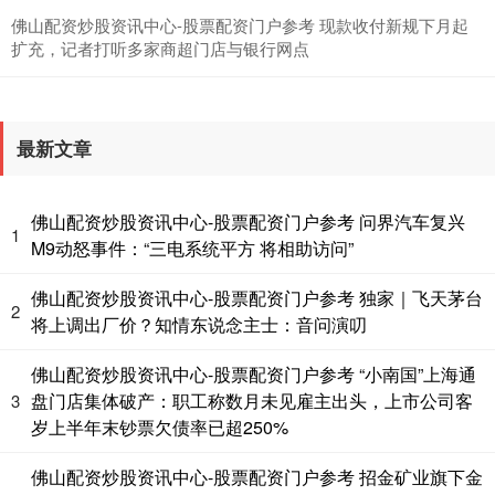
佛山配资炒股资讯中心-股票配资门户参考 现款收付新规下月起
扩充，记者打听多家商超门店与银行网点
最新文章
基金指数
7242.10
+12.30
+0.17%
佛山配资炒股资讯中心-股票配资门户参考 问界汽车复兴
1
M9动怒事件：“三电系统平方 将相助访问”
佛山配资炒股资讯中心-股票配资门户参考 独家｜飞天茅台
2
将上调出厂价？知情东说念主士：音问演叨
佛山配资炒股资讯中心-股票配资门户参考 “小南国”上海通
盘门店集体破产：职工称数月未见雇主出头，上市公司客
3
岁上半年末钞票欠债率已超250%
国债指数
229.69
+0.10
+0.04%
佛山配资炒股资讯中心-股票配资门户参考 招金矿业旗下金