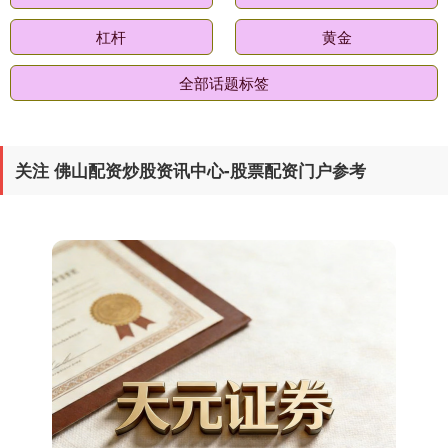
国债指数
229.69
+0.10
+0.04%
杠杆
黄金
全部话题标签
关注 佛山配资炒股资讯中心-股票配资门户参考
期指IC0
7877.80
+164.40
+2.13%
上证综指
3940.04
+39.68
+1.02%