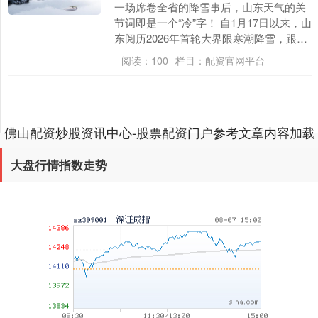
一场席卷全省的降雪事后，山东天气的关
节词即是一个“冷”字！ 自1月17日以来，山
上证综指
3940.04
+39.68
+1.02%
东阅历2026年首轮大界限寒潮降雪，跟随
合手续低温。山东省风物台合手续发布寒
阅读：
100
栏目：
配资官网平台
潮黄....
佛山配资炒股资讯中心-股票配资门户参考文章内容加载
完成
大盘行情指数走势
深证成指
14311.01
+200.89
+1.42%