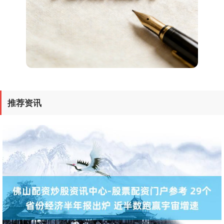
沪深300
4651.31
-6.85
-0.15%
推荐资讯
北证50
1122.88
+3.42
+0.30%