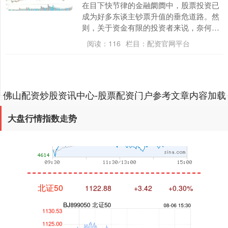
在目下快节律的金融阛阓中，股票投资已
成为好多东谈主钞票升值的垂危道路。然
则，关于资金有限的投资者来说，奈何最
大化资金应用率、收拢阛阓机遇成为一大
阅读：
116
栏目：
配资官网平台
挑战。配资炒股流....
沪深300
4651.31
-6.85
-0.15%
佛山配资炒股资讯中心-股票配资门户参考文章内容加载
完成
大盘行情指数走势
北证50
1122.88
+3.42
+0.30%