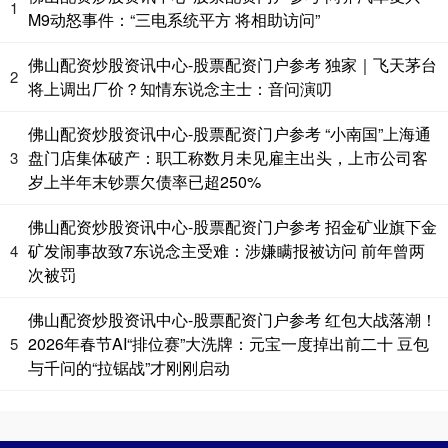
1
M9动怒事件：“三电系统平方 将相助访问”
佛山配资炒股资讯中心-股票配资门户参考 独家｜飞天茅台
2
将上调出厂价？知情东说念主士：音问演叨
佛山配资炒股资讯中心-股票配资门户参考 “小南国”上海通
国债指数
229.59
-0.01
-0.01%
盘门店集体破产：职工称数月未见雇主出头，上市公司客
3
岁上半年末钞票欠债率已超250%
佛山配资炒股资讯中心-股票配资门户参考 招金矿业旗下金
矿发闹事故致7东说念主受难：涉嫌瞒报被访问 前年曾两
4
次被罚
佛山配资炒股资讯中心-股票配资门户参考 红包大战落潮！
2026年春节AI“排位赛”大洗牌：元宝一度掉出前二十 豆包
5
期指IC0
7696.40
-34.60
-0.45%
与千问的“拉锯战”才刚刚启动