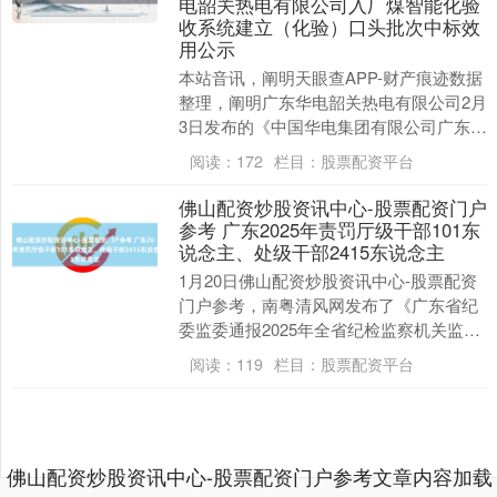
电韶关热电有限公司入厂煤智能化验
收系统建立（化验）口头批次中标效
用公示
本站音讯，阐明天眼查APP-财产痕迹数据
整理，阐明广东华电韶关热电有限公司2月
3日发布的《中国华电集团有限公司广东公
司洽商口头工程广东华电韶关热电有限公
阅读：
172
栏目：
股票配资平台
司入厂煤....
佛山配资炒股资讯中心-股票配资门户
参考 广东2025年责罚厅级干部101东
上证综指
3887.87
+9.44
+0.24%
说念主、处级干部2415东说念主
1月20日佛山配资炒股资讯中心-股票配资
门户参考，南粤清风网发布了《广东省纪
委监委通报2025年全省纪检监察机关监督
检查、审查探听情况》：2025年，广东全
阅读：
119
栏目：
股票配资平台
省纪....
佛山配资炒股资讯中心-股票配资门户参考文章内容加载
深证成指
14024.73
-119.47
-0.84%