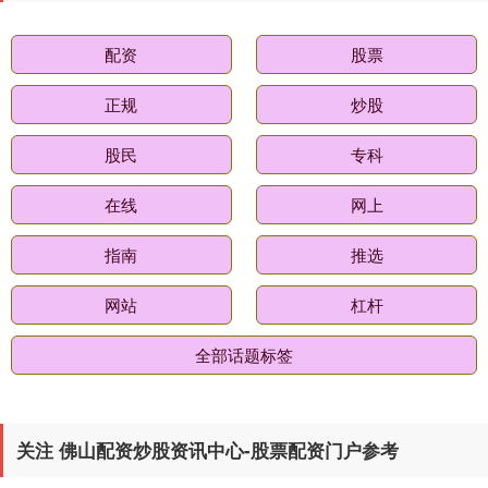
配资
股票
正规
炒股
股民
专科
国债指数
229.59
-0.01
-0.01%
在线
网上
指南
推选
网站
杠杆
全部话题标签
期指IC0
7696.00
-35.00
-0.45%
关注 佛山配资炒股资讯中心-股票配资门户参考