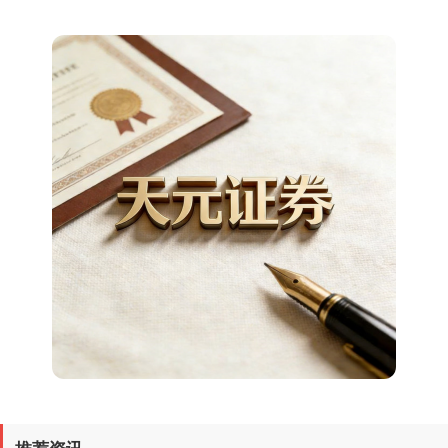
上证综指
3887.86
+9.43
+0.24%
深证成指
14024.62
-119.58
-0.85%
推荐资讯