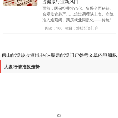
占健康行业新风口
面前，医保控费常态化、集采全面秘籍、
合规监管趋严……难过调理缺圭表、病院
准入难紧闭、药房就业同质化——传统“带
金”销售与客情营销步地已难认为继，医药
阅读：
160
栏目：
炒股配资门户
东说念主正面....
佛山配资炒股资讯中心-股票配资门户参考文章内容加载
完成
大盘行情指数走势