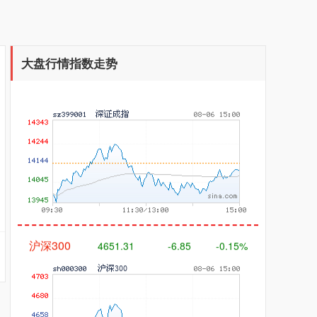
大盘行情指数走势
深证成指
14110.12
-34.08
-0.24%
沪深300
4651.31
-6.85
-0.15%