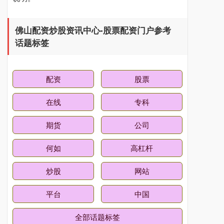
佛山配资炒股资讯中心-股票配资门户参考
基金指数
7229.80
-1.63
-0.02%
话题标签
配资
股票
在线
专科
期货
公司
国债指数
229.59
-0.00
0.00%
何如
高杠杆
炒股
网站
平台
中国
全部话题标签