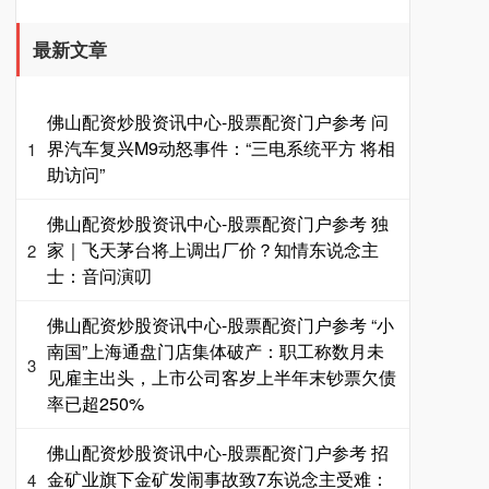
基金指数
7229.80
-1.63
-0.02%
最新文章
佛山配资炒股资讯中心-股票配资门户参考 问
界汽车复兴M9动怒事件：“三电系统平方 将相
1
助访问”
佛山配资炒股资讯中心-股票配资门户参考 独
家｜飞天茅台将上调出厂价？知情东说念主
2
国债指数
229.59
-0.00
0.00%
士：音问演叨
佛山配资炒股资讯中心-股票配资门户参考 “小
南国”上海通盘门店集体破产：职工称数月未
3
见雇主出头，上市公司客岁上半年末钞票欠债
率已超250%
佛山配资炒股资讯中心-股票配资门户参考 招
金矿业旗下金矿发闹事故致7东说念主受难：
4