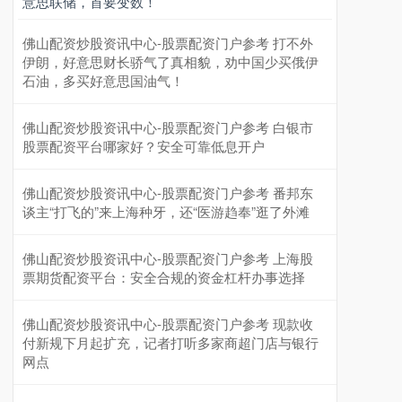
意思联储，首要变数！
北证50
1122.88
+3.42
+0.30%
佛山配资炒股资讯中心-股票配资门户参考 打不外
伊朗，好意思财长骄气了真相貌，劝中国少买俄伊
石油，多买好意思国油气！
佛山配资炒股资讯中心-股票配资门户参考 白银市
股票配资平台哪家好？安全可靠低息开户
佛山配资炒股资讯中心-股票配资门户参考 番邦东
谈主“打飞的”来上海种牙，还“医游趋奉”逛了外滩
创业板指
3515.56
-19.58
-0.55%
佛山配资炒股资讯中心-股票配资门户参考 上海股
票期货配资平台：安全合规的资金杠杆办事选择
佛山配资炒股资讯中心-股票配资门户参考 现款收
付新规下月起扩充，记者打听多家商超门店与银行
网点