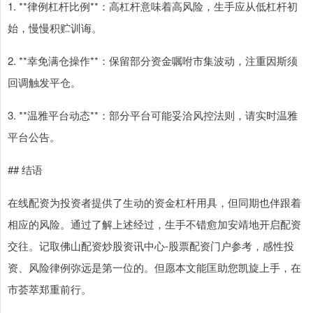
1. **律例杠杆比例**：高杠杆意味着高风险，生手应从低杠杆初
始，慢慢积贮训诲。
2. **幸免满仓操作**：保留部分资金嘱咐市集波动，注重因斯须
回调触发平仓。
3. **温雅平台动态**：部分平台可能妥洽风控法则，请实时温雅
平台公告。
## 结语
在线配资为投资者提供了生动的资金杠杆用具，但同期也伴跟着
相应的风险。通过了解上述经过，生手不错愈加安靖地开启配资
交往。记取佛山配资炒股资讯中心-股票配资门户参考，感性投
资、风险律例弥远是第一位的。但愿本文能匡助您凯旋上手，在
市荟萃郑重前行。