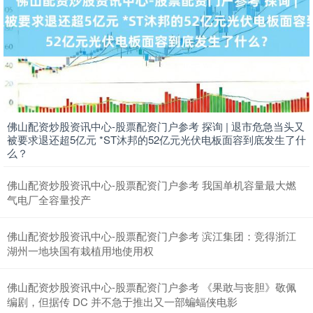
上证综指
3930.91
+30.56
+0.78%
佛山配资炒股资讯中心-股票配资门户参考 探询 | 退市危急当头又
被要求退还超5亿元 *ST沐邦的52亿元光伏电板面容到底发生了什
么？
佛山配资炒股资讯中心-股票配资门户参考 我国单机容量最大燃
气电厂全容量投产
佛山配资炒股资讯中心-股票配资门户参考 滨江集团：竞得浙江
湖州一地块国有栽植用地使用权
深证成指
14291.15
+181.03
+1.28%
佛山配资炒股资讯中心-股票配资门户参考 《果敢与丧胆》敬佩
编剧，但据传 DC 并不急于推出又一部蝙蝠侠电影