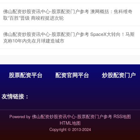
佛山配资炒股资讯中心-股票配资门户参考 澳网概括：焦科维奇
取“百胜”晋级 商竣程挺进次轮
佛山配资炒股资讯中心-股票配资门户参考 SpaceX大转向！马斯
克称10年内先在月球建造城市
沪深300
4686.69
+35.38
+0.76%
股票配资平台
配资官网平台
炒股配资门户
友情链接：
北证50
1133.01
+10.13
+0.90%
佛山配资炒股资讯中心-股票配资门户参考
RSS地图
Powered by
HTML地图
Copyright
© 2013-2024