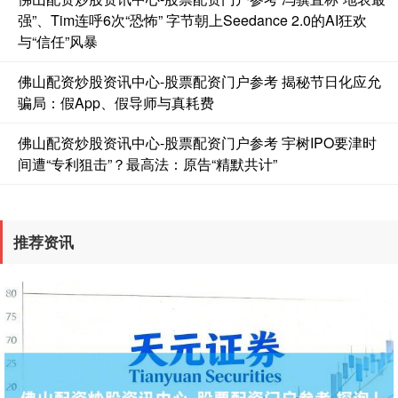
强”、Tim连呼6次“恐怖” 字节朝上Seedance 2.0的AI狂欢
与“信任”风暴
佛山配资炒股资讯中心-股票配资门户参考 揭秘节日化应允
骗局：假App、假导师与真耗费
佛山配资炒股资讯中心-股票配资门户参考 宇树IPO要津时
国债指数
229.69
+0.10
+0.04%
间遭“专利狙击”？最高法：原告“精默共计”
推荐资讯
期指IC0
7853.00
+139.60
+1.81%