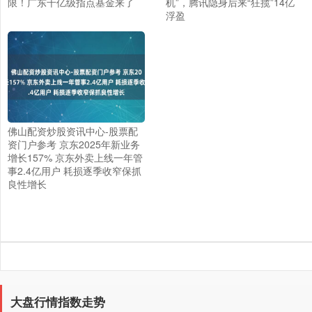
限！广东千亿级指点基金来了
机”，腾讯隐身后来“狂揽”14亿
浮盈
佛山配资炒股资讯中心-股票配
上证综指
3930.87
+30.52
+0.78%
资门户参考 京东2025年新业务
增长157% 京东外卖上线一年管
事2.4亿用户 耗损逐季收窄保抓
良性增长
深证成指
14290.08
+179.96
+1.28%
大盘行情指数走势