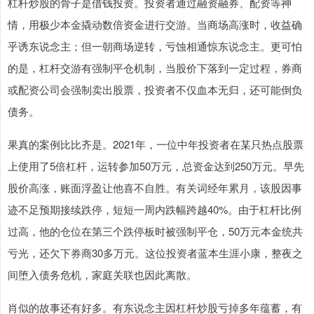
杠杆炒股的骨子是借钱投资。投资者通过融资融券、配资等神
情，用极少本金撬动数倍资金进行交游。当商场高涨时，收益确
乎诱东说念主；但一朝商场逆转，亏蚀相通惊东说念主。更可怕
的是，杠杆交游有强制平仓机制，当股价下落到一定过程，券商
或配资公司会强制卖出股票，投资者不仅血本无归，还可能倒负
债务。
果真的案例比比齐是。2021年，一位中年投资者在某只热点股票
上使用了5倍杠杆，运转参加50万元，总资金达到250万元。早先
股价高涨，账面浮盈让他喜不自胜。有关词经年累月，该股因事
迹不足预期接续跌停，短短一周内跌幅跨越40%。由于杠杆比例
过高，他的仓位在第三个跌停板时被强制平仓，50万元本金统共
亏光，还欠下券商30多万元。这位投资者蓝本生涯小康，整夜之
间堕入债务危机，家庭关联也因此离散。
肖似的故事还有好多。有东说念主因杠杆炒股亏掉多年蕴蓄，有