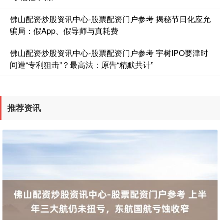
佛山配资炒股资讯中心-股票配资门户参考 揭秘节日化应允
骗局：假App、假导师与真耗费
佛山配资炒股资讯中心-股票配资门户参考 宇树IPO要津时
间遭“专利狙击”？最高法：原告“精默共计”
国债指数
229.69
+0.10
+0.04%
推荐资讯
期指IC0
7877.80
+164.40
+2.13%