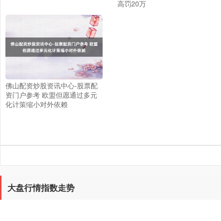
高罚20万
佛山配资炒股资讯中心-股票配
上证综指
3940.04
+39.68
+1.02%
资门户参考 欧盟但愿通过多元
化计策缩小对外依赖
大盘行情指数走势
深证成指
14311.01
+200.89
+1.42%