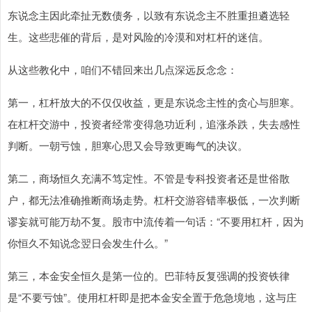
东说念主因此牵扯无数债务，以致有东说念主不胜重担遴选轻
生。这些悲催的背后，是对风险的冷漠和对杠杆的迷信。
从这些教化中，咱们不错回来出几点深远反念念：
第一，杠杆放大的不仅仅收益，更是东说念主性的贪心与胆寒。
在杠杆交游中，投资者经常变得急功近利，追涨杀跌，失去感性
判断。一朝亏蚀，胆寒心思又会导致更晦气的决议。
第二，商场恒久充满不笃定性。不管是专科投资者还是世俗散
户，都无法准确推断商场走势。杠杆交游容错率极低，一次判断
谬妄就可能万劫不复。股市中流传着一句话：“不要用杠杆，因为
你恒久不知说念翌日会发生什么。”
第三，本金安全恒久是第一位的。巴菲特反复强调的投资铁律
是“不要亏蚀”。使用杠杆即是把本金安全置于危急境地，这与庄