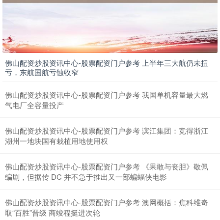
佛山配资炒股资讯中心-股票配资门户参考 上半年三大航仍未扭
上证综指
3940.04
+39.68
+1.02%
亏，东航国航亏蚀收窄
佛山配资炒股资讯中心-股票配资门户参考 我国单机容量最大燃
气电厂全容量投产
佛山配资炒股资讯中心-股票配资门户参考 滨江集团：竞得浙江
湖州一地块国有栽植用地使用权
佛山配资炒股资讯中心-股票配资门户参考 《果敢与丧胆》敬佩
深证成指
14311.01
+200.89
+1.42%
编剧，但据传 DC 并不急于推出又一部蝙蝠侠电影
佛山配资炒股资讯中心-股票配资门户参考 澳网概括：焦科维奇
取“百胜”晋级 商竣程挺进次轮