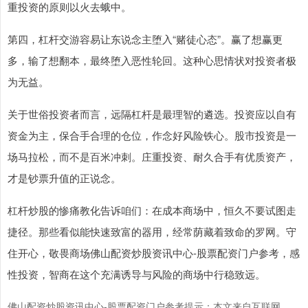
重投资的原则以火去蛾中。
第四，杠杆交游容易让东说念主堕入“赌徒心态”。赢了想赢更
多，输了想翻本，最终堕入恶性轮回。这种心思情状对投资者极
为无益。
关于世俗投资者而言，远隔杠杆是最理智的遴选。投资应以自有
资金为主，保合手合理的仓位，作念好风险铁心。股市投资是一
场马拉松，而不是百米冲刺。庄重投资、耐久合手有优质资产，
才是钞票升值的正说念。
杠杆炒股的惨痛教化告诉咱们：在成本商场中，恒久不要试图走
捷径。那些看似能快速致富的器用，经常荫藏着致命的罗网。守
住开心，敬畏商场佛山配资炒股资讯中心-股票配资门户参考，感
性投资，智商在这个充满诱导与风险的商场中行稳致远。
佛山配资炒股资讯中心-股票配资门户参考提示：本文来自互联网，