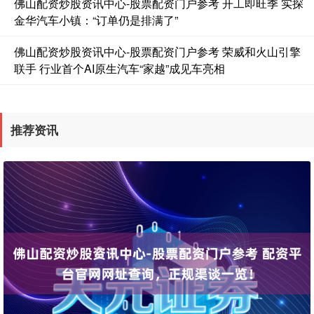
佛山配资炒股资讯中心-股票配资门户参考 开工即旺季 实探
金华汽车小镇：“订单仍是排满了”
佛山配资炒股资讯中心-股票配资门户参考 荣威和火山引擎
联手 行业首个AI原生汽车“家越”成见车亮相
国债指数
229.69
+0.10
+0.04%
推荐资讯
期指IC0
7877.80
+164.40
+2.13%