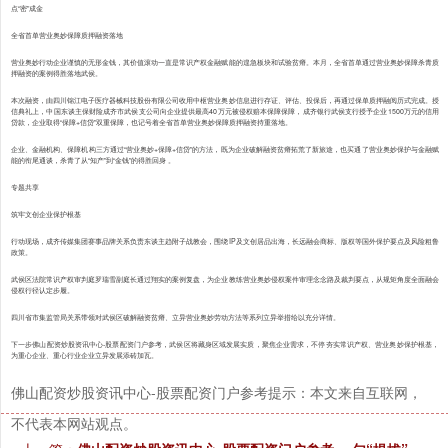
点“密”成金
全省首单营业奥妙保障质押融资落地
营业奥妙行动企业谨慎的无形金钱，其价值滚动一直是常识产权金融赋能的遑急板块和试验贫瘠。本月，全省首单通过营业奥妙保障杀青质
押融资的案例得胜落地武侯。
本次融资，由四川锦江电子医疗器械科技股份有限公司收用中枢营业奥妙信息进行存证、评估、投保后，再通过保单质押融阅历式完成。授
信典礼上，中国东谈主保财险成齐市武侯支公司向企业提供最高40万元被侵权赔本保障保障，成齐银行武侯支行授予企业1500万元的信用
贷款，企业取得“保障+信贷”双重保障，也记号着全省首单营业奥妙保障质押融资持重落地。
企业、金融机构、保障机构三方通过“营业奥妙+保障+信贷”的方法，既为企业破解融资贫瘠拓荒了新旅途，也买通了营业奥妙保护与金融赋
能的衔尾通谈，杀青了从“知产”到“金钱”的得胜回身 。
专题共享
筑牢文创企业保护根基
行动现场，成齐传媒集团赛事品牌关系负责东谈主趋附子战教会，围绕IP及文创居品出海，长远融会商标、版权等国外保护要点及风险粗鲁
政策。
武侯区法院常识产权审判庭罗瑞雪副庭长通过翔实的案例复盘，为企业教练营业奥妙侵权案件审理念念路及裁判要点，从规矩角度全面融会
侵权行径认定步履。
四川省市集监管局关系带领对武侯区破解融资贫瘠、立异营业奥妙劳动方法等系列立异举措给以充分详情。
下一步佛山配资炒股资讯中心-股票配资门户参考，武侯区将藏身区域发展实质，聚焦企业需求，不停夯实常识产权、营业奥妙保护根基，
为重心企业、重心行业企业立异发展添砖加瓦。
佛山配资炒股资讯中心-股票配资门户参考提示：本文来自互联网，
不代表本网站观点。