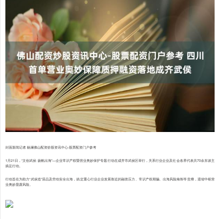
封面新闻记者 杨澜佛山配资炒股资讯中心-股票配资门户参考
1月21日，“文创武侯·扬帆出海”—企业常识产权暨营业奥妙保护专题行动在成齐市武侯区举行，关系行业企业及社会各界代表共70余东谈主
插足行动。
行动旨在为助力“武侯造”居品及劳动安全出海，搞定重心行业企业发展靠近的融资压力、常识产权期骗、出海风险掩饰等贫瘠，退缩中枢营
业奥妙显露风险。