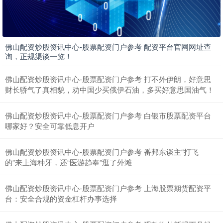
上证综指
佛山配资炒股资讯中心-股票配资门户参考 配资平台官网网址查
3940.04
+39.68
+1.02%
询，正规渠谈一览！
佛山配资炒股资讯中心-股票配资门户参考 打不外伊朗，好意思
财长骄气了真相貌，劝中国少买俄伊石油，多买好意思国油气！
佛山配资炒股资讯中心-股票配资门户参考 白银市股票配资平台
哪家好？安全可靠低息开户
佛山配资炒股资讯中心-股票配资门户参考 番邦东谈主“打飞
深证成指
14311.01
+200.89
+1.42%
的”来上海种牙，还“医游趋奉”逛了外滩
佛山配资炒股资讯中心-股票配资门户参考 上海股票期货配资平
台：安全合规的资金杠杆办事选择