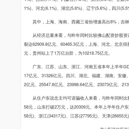
1%)、河北(6.1%)、湖北(5.6%)、辽宁(5.6%)，四川(
其中，上海、海南、西藏三省份增速高出8%，吉林
从经济总量来看，与昨年同时比较佛山配资炒股资
裂达62909.8亿元、60465.3亿元，上海、河北、北京得胜
元，贵州站上了1万亿台阶，为10218.75亿元。
广东、江苏、山东、浙江、河南五省本年上半年GDP高出3
17亿元、31326亿元。四川、湖北、福建、湖南、安徽、上
2亿元、25547.8亿元、23998.64亿元、23073亿元、213
从住户东说念主均可诓骗收入来看，与昨年同时比较，
58元，山东打破2万元，达20309元。本年上半年住户东
58元)、浙江(34317元)、江苏(27795元)、天津(26655元