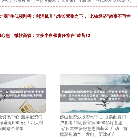
讯中心-股票配资门户参考提示：本文来自互联网，不代表本网站观点。
欲“圈”住低频刚需：利润飙升与增长紧张之下，“老铁经济”故事不再性
I心焦！微软高管：大多半白领责任将在“畴昔12
股资讯中心-股票配资门
佛山配资炒股资讯中心-股票配资门
净赚近5900亿！四大银
户参考 特朗普官宣5500亿好意思
投向这个界限
元“日本投资好意思国基金”启动，首
批聚焦油气、发电、要津矿产