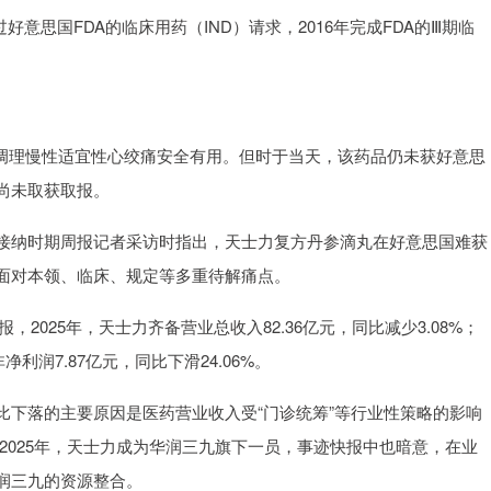
好意思国FDA的临床用药（IND）请求，2016年完成FDA的Ⅲ期临
89调理慢性适宜性心绞痛安全有用。但时于当天，该药品仍未获好意思
但尚未取获取报。
接纳时期周报记者采访时指出，天士力复方丹参滴丸在好意思国难获
面对本领、临床、规定等多重待解痛点。
，2025年，天士力齐备营业总收入82.36亿元，同比减少3.08%；
净利润7.87亿元，同比下滑24.06%。
比下落的主要原因是医药营业收入受“门诊统筹”等行业性策略的影响
。2025年，天士力成为华润三九旗下一员，事迹快报中也暗意，在业
润三九的资源整合。