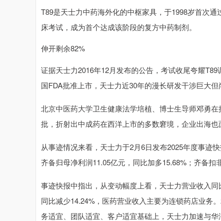
T89是天士力中药海外化的中枢家具，于1998岁首次通过
床考试，成为首个达成该阶段的复方中药制剂。
伸开剩余82%
证据天士力2016年12月发布的公告，考试收尾夸耀T
国FDA批准上市，天士力近30年的漫长研发干涉巨大
北京中医药大学卫生健康法学培植、博士生导师邓勇在
批，折射出中成药在西洋上市的多数窘境，企业出海也
从事迹情况来看，天士力于2月6日发布2025年度事迹快报
齐备归母净利润11.05亿元，同比加多15.68%；齐备扣非
事迹快报中指出，从变动幅度上看，天士力营业收入同
同比减少14.24%，医药营业收入主要为连锁药店业务
务适宜、团队适宜、客户适宜基础上，天士力加速与华