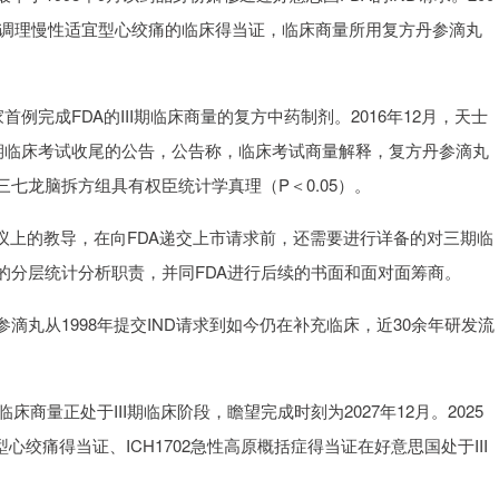
良和调理慢性适宜型心绞痛的临床得当证，临床商量所用复方丹参滴丸
家首例完成FDA的III期临床商量的复方中药制剂。2016年12月，天士
Ⅲ期临床考试收尾的公告，公告称，临床考试商量解释，复方丹参滴丸
七龙脑拆方组具有权臣统计学真理（P＜0.05）。
议上的教导，在向FDA递交上市请求前，还需要进行详备的对三期临
的分层统计分析职责，并同FDA进行后续的书面和面对面筹商。
丸从1998年提交IND请求到如今仍在补充临床，近30余年研发流
商量正处于III期临床阶段，瞻望完成时刻为2027年12月。2025
心绞痛得当证、ICH1702急性高原概括症得当证在好意思国处于III