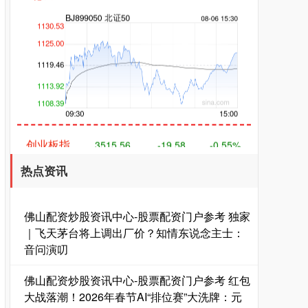
创业板指
3515.56
-19.58
-0.55%
热点资讯
佛山配资炒股资讯中心-股票配资门户参考 独家
｜飞天茅台将上调出厂价？知情东说念主士：
音问演叨
基金指数
7229.80
-1.63
-0.02%
佛山配资炒股资讯中心-股票配资门户参考 红包
大战落潮！2026年春节AI“排位赛”大洗牌：元