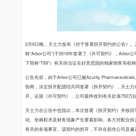
2月6日晚，天士力发布《对于签署拆开契约的公告》。其中先容，天
称“Arbor公司”)于2018年签署了《许可契约》，A
下简称“T89”）有关得当证在好意思国的独家销售等权
公告先容，由于Arbor公司已被Azurity Pharmaceuti
协商，决定拆开配团结共同签署《拆开契约》，天士力对A
开。证据《许可契约》，公司最终收到有关款项750万
天士力在公告中也指出，本次签署《拆开契约》并收回
动、坐褥权术及财务现象产生要紧影响。各方对配合拆开
有关的各项事宜。该契约的拆开，不存在损伤公司及遍