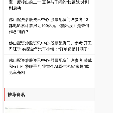
宝一度掉出前二十 豆包与千问的“拉锯战”才刚
刚启动
佛山配资炒股资讯中心-股票配资门户参考 12
部电影累计票房近100亿元 《熊出没》是奈何
作念到的？
国债指数
229.59
-0.00
0.00%
佛山配资炒股资讯中心-股票配资门户参考 开工
即旺季 实探金华汽车小镇：“订单仍是排满了”
佛山配资炒股资讯中心-股票配资门户参考 荣威
和火山引擎联手 行业首个AI原生汽车“家越”成
见车亮相
推荐资讯
期指IC0
7730.00
-1.00
-0.01%