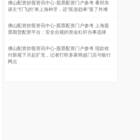
佛山配资炒股资讯中心-股票配资门户参考 番邦东
谈主“打飞的”来上海种牙，还“医游趋奉”逛了外滩
佛山配资炒股资讯中心-股票配资门户参考 上海股
票期货配资平台：安全合规的资金杠杆办事选择
沪深300
4651.31
-6.85
-0.15%
佛山配资炒股资讯中心-股票配资门户参考 现款收
付新规下月起扩充，记者打听多家商超门店与银行
网点
北证50
1122.88
+3.42
+0.30%