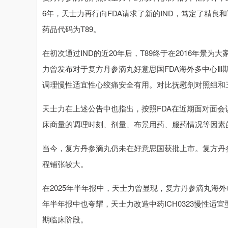
6年，天士力再行向FDA请求了新的IND，笃定了精
药品代码为T89。
在初次通过IND的近20年后，T89终于在2016年景为大
力曾发布对于复方丹参滴丸好意思国FDA海外多中心
调理慢性适宜性心绞痛安全有用。对比抚慰剂对照组和三
天士力在上述公告中也指出，按照FDA在近期面对面会
床商量的调理时刻、剂量、布景用药、服药情况等因素
当今，复方丹参滴丸仍未在好意思国获批上市。复方丹参滴
程铺张较大。
在2025年半年报中，天士力曾显现，复方丹参滴丸海外临床
年半年报中也夸耀，天士力改造中药ICH0323慢性适宜型
期临床阶段。