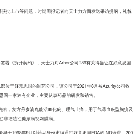
意思获批上市等问题，时期周报记者向天士力方面发送采访提纲，礼貌
同签署《拆开契约》，天士力对Arbor公司T89有关得当证在好意思国
部位于好意思国的制药公司，该公司于2021年8月被Azurity公司收
司是好意思国一家独有企业，主要从事药品的研发和销售。
先容，复方丹参滴丸能活血化瘀、理气止痛，用于气滞血瘀型胸痹及
中度)非增殖性糖尿病视网膜病。
1998年9月以药品身份肃穆通过好意思国FDA的IND请求。200