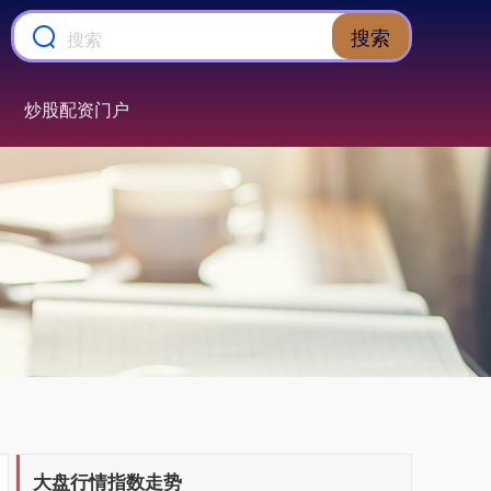
搜索
炒股配资门户
上证综指
3900.35
+21.92
+0.57%
深证成指
14110.12
-34.08
-0.24%
大盘行情指数走势