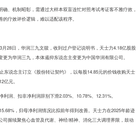
明确、机制昭彰，需通过大样本双盲连忙对照考试考证客不雅疗效，
善的疗效评价逻辑，难以适配该程序。
年3月28日，华润三九文牍，收到过户登记说明书，天士力4.18亿股股
变更为华润三九，本体遏抑东说念主变更为中国华润有限公司。
举止东说念主订立《股份转让契约》，以每股14.85元的价钱收购天士
12亿元。
、扣非净利润辞别下滑2.03%、10.78%、12.31%。
5.68%，归母净利润情况比拟前年得到改善。天士力在2025年龄迹
公司握续聚焦心血管及代谢、神经/精神、消化三大调理界限，鼓动