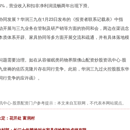
.06%，营业收入和扣非净利润流畅两年出现下滑。
协同发展？华润三九在1月23日发布的《投资者联系记载表》中指
动开展与三九业务在管制及研产销等方面的协同和会，两边在渠说念
本质体系开辟、家具协同等多方面开展交流和疏通，并有具体落地模
问题需要治理。如在从容催眠类药物界限佛山配资炒股资讯中心-股
九坐褥的佐匹克隆片存在同行竞争。此前，华润三九过火控股股东华
同行竞争的应许函》。
讯中心-股票配资门户参考提示：本文来自互联网，不代表本网站观点。
永定：花开处 富润村
农村部：长江十年禁渔对水家具供给影响卓绝有限