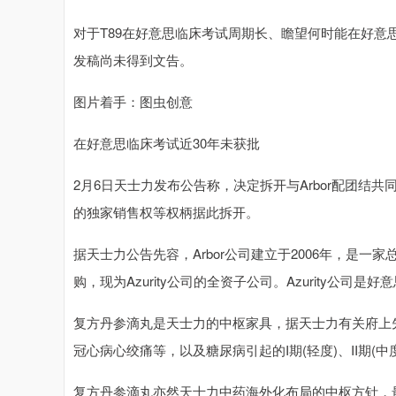
对于T89在好意思临床考试周期长、瞻望何时能在好
发稿尚未得到文告。
图片着手：图虫创意
在好意思临床考试近30年未获批
2月6日天士力发布公告称，决定拆开与Arbor配团结共
的独家销售权等权柄据此拆开。
据天士力公告先容，Arbor公司建立于2006年，是一家总
购，现为Azurity公司的全资子公司。Azurity公
复方丹参滴丸是天士力的中枢家具，据天士力有关府上
冠心病心绞痛等，以及糖尿病引起的I期(轻度)、II期(
复方丹参滴丸亦然天士力中药海外化布局的中枢方针，最早于