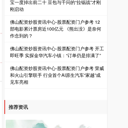
宝一度掉出前二十 豆包与千问的“拉锯战”才刚
刚启动
佛山配资炒股资讯中心-股票配资门户参考 12
部电影累计票房近100亿元 《熊出没》是奈何
作念到的？
国债指数
229.59
-0.00
0.00%
佛山配资炒股资讯中心-股票配资门户参考 开工
即旺季 实探金华汽车小镇：“订单仍是排满了”
佛山配资炒股资讯中心-股票配资门户参考 荣威
和火山引擎联手 行业首个AI原生汽车“家越”成
见车亮相
推荐资讯
期指IC0
7730.00
-1.00
-0.01%