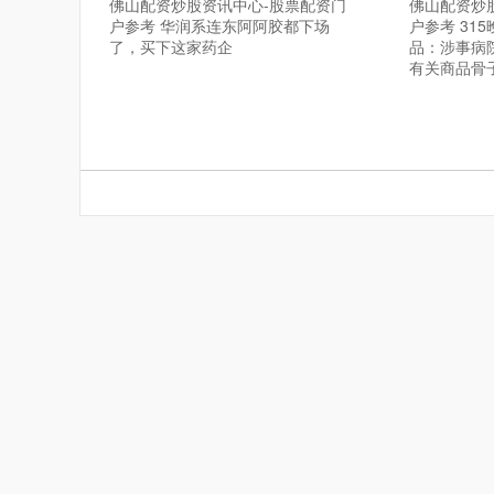
佛山配资炒股资讯中心-股票配资门
佛山配资炒
户参考 华润系连东阿阿胶都下场
户参考 31
了，买下这家药企
品：涉事病
有关商品骨