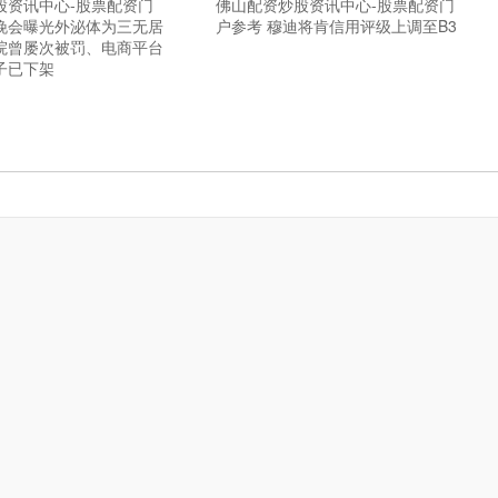
股资讯中心-股票配资门
佛山配资炒股资讯中心-股票配资门
5晚会曝光外泌体为三无居
户参考 穆迪将肯信用评级上调至B3
院曾屡次被罚、电商平台
子已下架