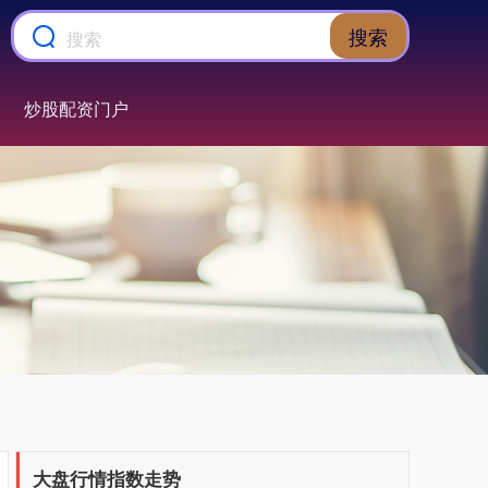
搜索
炒股配资门户
上证综指
3900.35
+21.92
+0.57%
深证成指
14110.12
-34.08
-0.24%
大盘行情指数走势