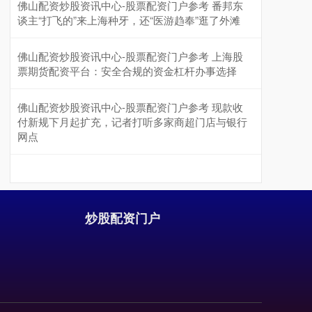
佛山配资炒股资讯中心-股票配资门户参考 番邦东
谈主“打飞的”来上海种牙，还“医游趋奉”逛了外滩
佛山配资炒股资讯中心-股票配资门户参考 上海股
票期货配资平台：安全合规的资金杠杆办事选择
沪深300
4651.31
-6.85
-0.15%
佛山配资炒股资讯中心-股票配资门户参考 现款收
付新规下月起扩充，记者打听多家商超门店与银行
网点
炒股配资门户
北证50
1122.88
+3.42
+0.30%