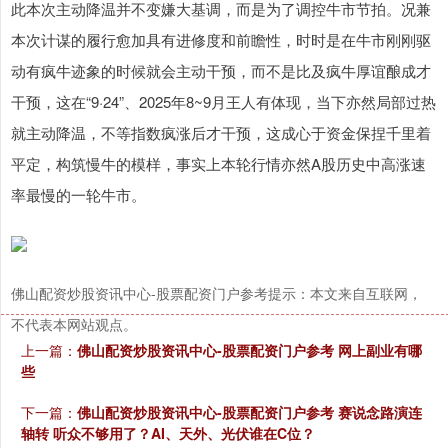
此本次主动降温并不变嫌大基调，而是为了调控牛市节拍。况兼
本次计谋的履行愈加具有进修度和前瞻性，时时是在牛市刚刚驱
动有疯牛迹象的时候就会主动干预，而不是比及疯牛厚谊酿成才
干预，这在“9·24”、2025年8~9月王人有体现，当下亦然局部过热
就主动降温，不等指数疯涨后才干预，这成心于资金保捏千里着
平定，构筑慢牛的模样，事实上本轮行情亦然A股历史中高涨速
率最慢的一轮牛市。
佛山配资炒股资讯中心-股票配资门户参考提示：本文来自互联网，
不代表本网站观点。
上一篇：
佛山配资炒股资讯中心-股票配资门户参考 网上副业有哪
些
下一篇：
佛山配资炒股资讯中心-股票配资门户参考 赛说念路演连
轴转 听众不够用了？AI、天外、光伏谁在C位？