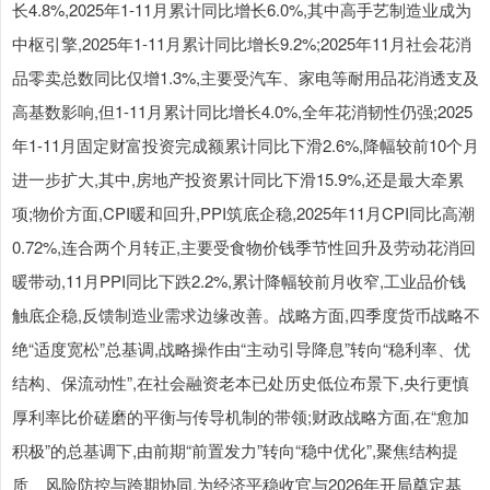
长4.8%,2025年1-11月累计同比增长6.0%,其中高手艺制造业成为
中枢引擎,2025年1-11月累计同比增长9.2%;2025年11月社会花消
品零卖总数同比仅增1.3%,主要受汽车、家电等耐用品花消透支及
高基数影响,但1-11月累计同比增长4.0%,全年花消韧性仍强;2025
年1-11月固定财富投资完成额累计同比下滑2.6%,降幅较前10个月
进一步扩大,其中,房地产投资累计同比下滑15.9%,还是最大牵累
项;物价方面,CPI暖和回升,PPI筑底企稳,2025年11月CPI同比高潮
0.72%,连合两个月转正,主要受食物价钱季节性回升及劳动花消回
暖带动,11月PPI同比下跌2.2%,累计降幅较前月收窄,工业品价钱
触底企稳,反馈制造业需求边缘改善。战略方面,四季度货币战略不
绝“适度宽松”总基调,战略操作由“主动引导降息”转向“稳利率、优
结构、保流动性”,在社会融资老本已处历史低位布景下,央行更慎
厚利率比价磋磨的平衡与传导机制的带领;财政战略方面,在“愈加
积极”的总基调下,由前期“前置发力”转向“稳中优化”,聚焦结构提
质、风险防控与跨期协同,为经济平稳收官与2026年开局奠定基