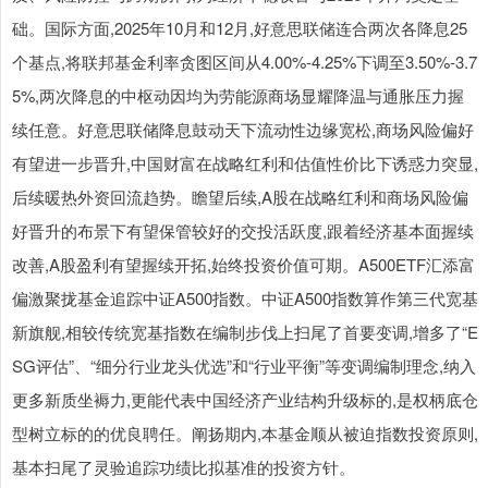
础。国际方面,2025年10月和12月,好意思联储连合两次各降息25
个基点,将联邦基金利率贪图区间从4.00%-4.25%下调至3.50%-3.7
5%,两次降息的中枢动因均为劳能源商场显耀降温与通胀压力握
续任意。好意思联储降息鼓动天下流动性边缘宽松,商场风险偏好
有望进一步晋升,中国财富在战略红利和估值性价比下诱惑力突显,
后续暖热外资回流趋势。瞻望后续,A股在战略红利和商场风险偏
好晋升的布景下有望保管较好的交投活跃度,跟着经济基本面握续
改善,A股盈利有望握续开拓,始终投资价值可期。A500ETF汇添富
偏激聚拢基金追踪中证A500指数。中证A500指数算作第三代宽基
新旗舰,相较传统宽基指数在编制步伐上扫尾了首要变调,增多了“E
SG评估”、“细分行业龙头优选”和“行业平衡”等变调编制理念,纳入
更多新质坐褥力,更能代表中国经济产业结构升级标的,是权柄底仓
型树立标的的优良聘任。阐扬期内,本基金顺从被迫指数投资原则,
基本扫尾了灵验追踪功绩比拟基准的投资方针。