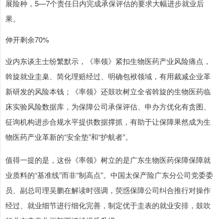
展险种，5—7个责任日内完成承保评估的要求大幅进步就业后
果。
伸开剩余70%
业内东谈主士纷繁默示，《率领》紧扣生物医药产业风险痛点，
斡旋就业圭臬、简化理赔经过、明确包袱领域，有用裁减企业革
新研发的风险本钱；《率领》还鼓吹树立全省斡旋的生物医药临
床实验风险数据库，为保障公司承保评估、申办方优化有贪图、
征询机构进步合规水平提供数据撑抓，有助于让保障果然成为生
物医药产业革新的“安全垫”和“护航者”。
值得一提的是，这份《率领》树立的是广东生物医药保障保障就
业质料的“基准线”而非“制高点”。中国太保产险广东分公司党委委
员、副总司理吴鹏在解读时强调，荧惑保障公司纠合推行对操作
经过、就业细节进行细化完善，制定优于圭表的就业安排，鼓吹