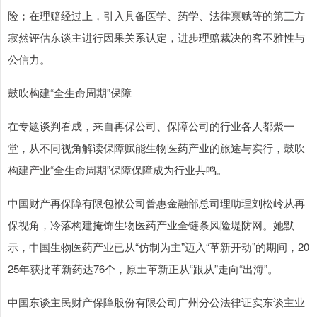
险；在理赔经过上，引入具备医学、药学、法律禀赋等的第三方
寂然评估东谈主进行因果关系认定，进步理赔裁决的客不雅性与
公信力。
鼓吹构建“全生命周期”保障
在专题谈判看成，来自再保公司、保障公司的行业各人都聚一
堂，从不同视角解读保障赋能生物医药产业的旅途与实行，鼓吹
构建产业“全生命周期”保障保障成为行业共鸣。
中国财产再保障有限包袱公司普惠金融部总司理助理刘松岭从再
保视角，冷落构建掩饰生物医药产业全链条风险堤防网。她默
示，中国生物医药产业已从“仿制为主”迈入“革新开动”的期间，20
25年获批革新药达76个，原土革新正从“跟从”走向“出海”。
中国东谈主民财产保障股份有限公司广州分公法律证实东谈主业