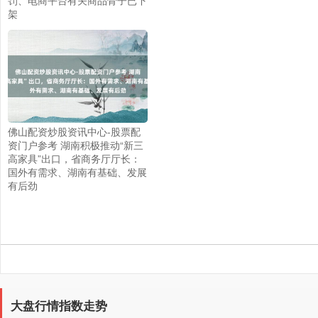
架
佛山配资炒股资讯中心-股票配
资门户参考 湖南积极推动“新三
上证综指
3940.04
+39.68
+1.02%
高家具”出口，省商务厅厅长：
国外有需求、湖南有基础、发展
有后劲
深证成指
14311.01
+200.89
+1.42%
大盘行情指数走势