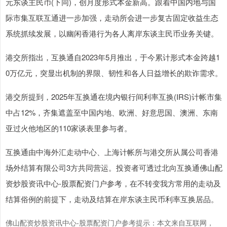
元东谈主民币(下同)，创月度形式本金新高。跟着中国内地与国
际市集互联互通进一步加强，走动所会进一步复古固定收益生态
系统抓续发展，以幽闲香港行为各人离岸东谈主民币业务关键。
港交所指出，互换通自2023年5月推出，于今累计形式本金跨越1
0万亿元，突显出机制的界限、韧性和各人日益增长的欺诈需求。
港交所提到，2025年互换通在境内银行间利率互换(IRS)计帐市集
中占12%，齐集遮盖至中国内地、欧洲、好意思国、澳洲、东南
亚过火他地区的110家谈表里参与者。
互换通由中海外汇走动中心、上海计帐所与港交所从属公司香港
场外结算有限公司3方共同营运。投资者可透过北向互换通佛山配
资炒股资讯中心-股票配资门户参考，在不转变我方常用的走动及
结算俗例的前提下，走动及结算在岸东谈主民币利率互换居品。
佛山配资炒股资讯中心-股票配资门户参考提示：本文来自互联网，