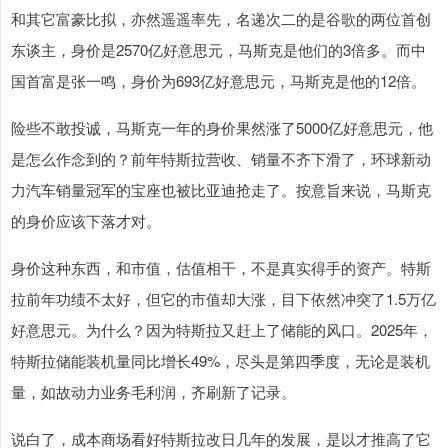
和其它富豪比拟，亦然遥遥率先，名递次二的是谷歌的两位首创
东谈主，身价是2570亿好意思元，马斯克是他们的3倍多。而中
国首富是张一鸣，身价为693亿好意思元，马斯克是他的12倍。
险些不敢投诚，马斯克一年的身价果然涨了5000亿好意思元，他
是怎么作念到的？前年特斯拉营收、销量不齐下滑了，环球新动
力汽车销量冠军的宝座也被比亚迪抢走了。按意旨来说，马斯克
的身价应该下落才对。
身价这种东西，和市值，估值相干，不是真实得手的资产。特斯
拉前年功绩不太好，但它的市值却大涨，目下依然冲突了1.5万亿
好意思元。为什么？因为特斯拉又赶上了储能的风口。2025年，
特斯拉储能装机量同比增长49%，尽头是第四季度，无论是装机
量，如故动力业务毛利润，齐刷新了记录。
说白了，成本商场看好特斯拉改日几年的发展，是以才推高了它