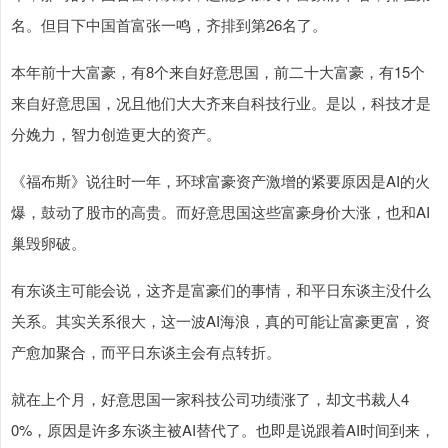
名。但目下中国首富张一鸣，齐排到第26名了。
本年前十大富豪，有8个来自好意思国，前二十大富豪，有15个
来自好意思国，况且他们大大齐来自科技行业。是以，科技才是
分娩力，智力创造更大的资产。
《福布斯》说往时一年，环球富豪资产激增的紧要原因是AI的火
爆，鼓动了股市的高贵。而好意思国这些富豪身价大涨，也和AI
巢毁卵破。
有东谈主可能会说，这齐是富豪们的事情，和平日东谈主没什么
关系。其实关系很大，这一波AI海浪，真的可能让富豪更富，资
产愈加聚合，而平日东谈主会有点转折。
就在上个月，好意思国一家科技公司功绩涨了，却文书裁人4
0%，原因是许多东谈主被AI替代了。也即是说跟着AI时间到来，