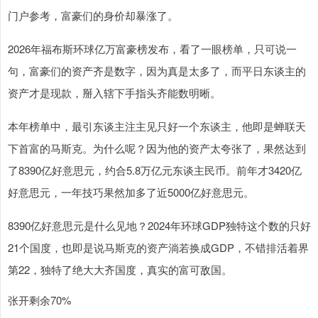
门户参考，富豪们的身价却暴涨了。
2026年福布斯环球亿万富豪榜发布，看了一眼榜单，只可说一
句，富豪们的资产齐是数字，因为真是太多了，而平日东谈主的
资产才是现款，掰入辖下手指头齐能数明晰。
本年榜单中，最引东谈主注主见只好一个东谈主，他即是蝉联天
下首富的马斯克。为什么呢？因为他的资产太夸张了，果然达到
了8390亿好意思元，约合5.8万亿元东谈主民币。前年才3420亿
好意思元，一年技巧果然加多了近5000亿好意思元。
8390亿好意思元是什么见地？2024年环球GDP独特这个数的只好
21个国度，也即是说马斯克的资产淌若换成GDP，不错排活着界
第22，独特了绝大大齐国度，真实的富可敌国。
张开剩余70%