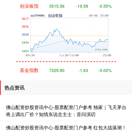
创业板指
3515.56
-19.58
-0.55%
基金指数
7229.80
-1.63
-0.02%
热点资讯
佛山配资炒股资讯中心-股票配资门户参考 独家｜飞天茅台
将上调出厂价？知情东说念主士：音问演叨
佛山配资炒股资讯中心-股票配资门户参考 红包大战落潮！
国债指数
229.59
-0.00
0.00%