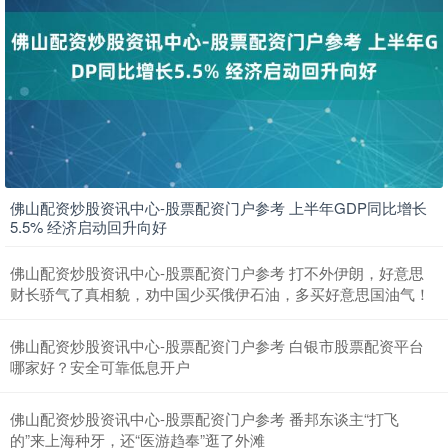
深证成指
14110.12
-34.08
-0.24%
佛山配资炒股资讯中心-股票配资门户参考 上半年GDP同比增长
5.5% 经济启动回升向好
佛山配资炒股资讯中心-股票配资门户参考 打不外伊朗，好意思
财长骄气了真相貌，劝中国少买俄伊石油，多买好意思国油气！
佛山配资炒股资讯中心-股票配资门户参考 白银市股票配资平台
哪家好？安全可靠低息开户
沪深300
4651.31
-6.85
-0.15%
佛山配资炒股资讯中心-股票配资门户参考 番邦东谈主“打飞
的”来上海种牙，还“医游趋奉”逛了外滩