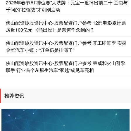
2026年春节AI“排位赛”大洗牌：元宝一度掉出前二十 豆包与
千问的“拉锯战”才刚刚启动
佛山配资炒股资讯中心-股票配资门户参考 12部电影累计票
房近100亿元 《熊出没》是奈何作念到的？
佛山配资炒股资讯中心-股票配资门户参考 开工即旺季 实探
金华汽车小镇：“订单仍是排满了”
期指IC0
7730.00
-1.00
-0.01%
佛山配资炒股资讯中心-股票配资门户参考 荣威和火山引擎
联手 行业首个AI原生汽车“家越”成见车亮相
推荐资讯
上证综指
3900.35
+21.92
+0.57%