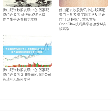
上证综指
3900.35
+21.92
+0.57%
佛山配资炒股资讯中心-股票配
佛山配资炒股资讯中心-股票配
资门户参考 炒股配资怎么操
资门户参考 数字职工从见识走
作？生手必看初学攻略
向“干活挣钱”：重庆首场
OpenClaw技巧共享会激发AI实
战高涨
深证成指
14110.12
-34.08
-0.24%
佛山配资炒股资讯中心-股票配
资门户参考 315曝光的增高公司
英瑞可无任何专利