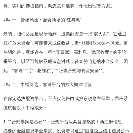
科、实用的选拔指南，助您拨开迷雾，作念出理智方案。
### 一、警惕风险：配资商场的“红与黑”
最初，咱们必须显现清晰到，股票配资是一把“双刃剑”。它通过
杠杆放大资金，可能带来成倍收益，但也相同放大蚀本风险。更
热切的是，商场存在一些**无禀赋、高利息、隐形收费**的不轮
番平台，以至可能触及臆造盘对赌，径直胁迫您的本金安全。因
此，“靠谱”二字，枢纽在于**正当合规与资金安全**。
### 二、中枢筛选：靠谱平台的六大概津特征
在保定选拔配资平台，不应仅凭告白或熟东说念主保举，而应系
统试验以下中枢成分：
1. **合规禀赋是基石**：正规平台应具备显然的工商注册信息、
必要的金融信息事业禀赋。投资者可通过“国度企业信用信息公示