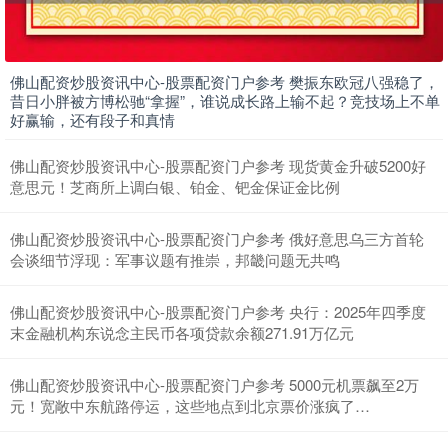
上证综指
3940.04
+39.68
+1.02%
佛山配资炒股资讯中心-股票配资门户参考 樊振东欧冠八强稳了，
昔日小胖被方博松驰“拿握”，谁说成长路上输不起？竞技场上不单
好赢输，还有段子和真情
佛山配资炒股资讯中心-股票配资门户参考 现货黄金升破5200好
意思元！芝商所上调白银、铂金、钯金保证金比例
佛山配资炒股资讯中心-股票配资门户参考 俄好意思乌三方首轮
深证成指
14311.01
+200.89
+1.42%
会谈细节浮现：军事议题有推崇，邦畿问题无共鸣
佛山配资炒股资讯中心-股票配资门户参考 央行：2025年四季度
末金融机构东说念主民币各项贷款余额271.91万亿元
佛山配资炒股资讯中心-股票配资门户参考 5000元机票飙至2万
元！宽敞中东航路停运，这些地点到北京票价涨疯了…