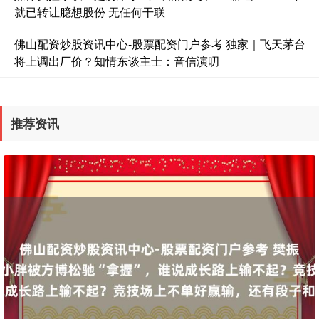
就已转让臆想股份 无任何干联
国债指数
229.69
+0.10
+0.04%
佛山配资炒股资讯中心-股票配资门户参考 独家｜飞天茅台
将上调出厂价？知情东谈主士：音信演叨
推荐资讯
期指IC0
7877.80
+164.40
+2.13%