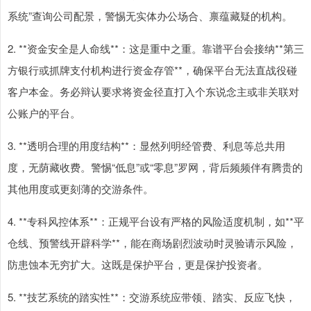
系统”查询公司配景，警惕无实体办公场合、禀蕴藏疑的机构。
2. **资金安全是人命线**：这是重中之重。靠谱平台会接纳**第三
方银行或抓牌支付机构进行资金存管**，确保平台无法直战役碰
客户本金。务必辩认要求将资金径直打入个东说念主或非关联对
公账户的平台。
3. **透明合理的用度结构**：显然列明经管费、利息等总共用
度，无荫藏收费。警惕“低息”或“零息”罗网，背后频频伴有腾贵的
其他用度或更刻薄的交游条件。
4. **专科风控体系**：正规平台设有严格的风险适度机制，如**平
仓线、预警线开辟科学**，能在商场剧烈波动时灵验请示风险，
防患蚀本无穷扩大。这既是保护平台，更是保护投资者。
5. **技艺系统的踏实性**：交游系统应带领、踏实、反应飞快，