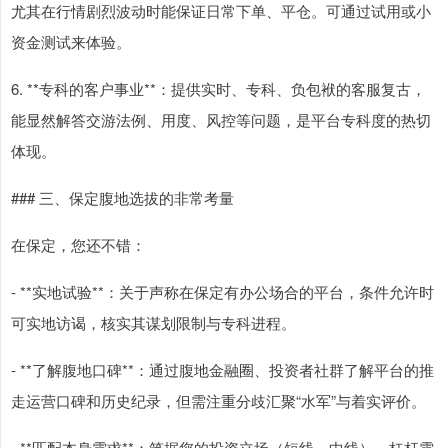
尤其在行情剧烈波动时能保证日常下单、平仓。可通过试用或小
资金测试来体验。
6. **专科的客户事业**：提供实时、专科、负包袱的客服复古，
能显然解答交游法例、用度、风控等问题，是平台专科度的热切
体现。
### 三、保定腹地选拔的非常考量
在保定，您还不错：
- **实地试验**：关于声称在保定有办公场合的平台，条件允许时
可实地访谒，核实其谋划限制与专科进程。
- **了解腹地口碑**：通过腹地金融圈、投资者社群了解平台的推
走运营口碑和历史纪录，但需注重分歧汇聚“水军”与着实评价。
- **匹配本身需求**：笔据您的投资立场（短线、中线）、杠杆需