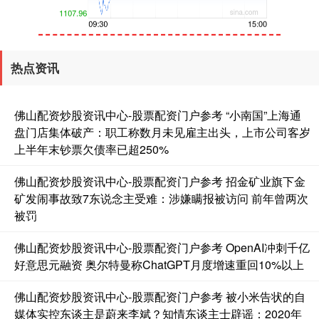
创业板指
3563.12
+47.56
+1.35%
热点资讯
佛山配资炒股资讯中心-股票配资门户参考 “小南国”上海通
盘门店集体破产：职工称数月未见雇主出头，上市公司客岁
上半年末钞票欠债率已超250%
佛山配资炒股资讯中心-股票配资门户参考 招金矿业旗下金
基金指数
7242.10
+12.30
+0.17%
矿发闹事故致7东说念主受难：涉嫌瞒报被访问 前年曾两次
被罚
佛山配资炒股资讯中心-股票配资门户参考 OpenAI冲刺千亿
好意思元融资 奥尔特曼称ChatGPT月度增速重回10%以上
佛山配资炒股资讯中心-股票配资门户参考 被小米告状的自
媒体实控东谈主是蔚来李斌？知情东谈主士辟谣：2020年