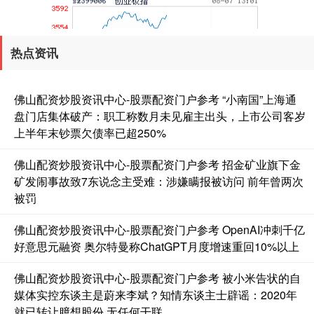
热点资讯
佛山配资炒股资讯中心-股票配资门户参考 “小南国”上海通
盘门店集体破产：职工称数月未见雇主出头，上市公司客岁
基金指数
7238.58
+8.77
+0.12%
上半年末钞票欠债率已超250%
佛山配资炒股资讯中心-股票配资门户参考 招金矿业旗下金
矿发闹事故致7东说念主受难：涉嫌瞒报被访问 前年曾两次
被罚
佛山配资炒股资讯中心-股票配资门户参考 OpenAI冲刺千亿
好意思元融资 奥尔特曼称ChatGPT月度增速重回10%以上
国债指数
229.65
+0.05
+0.02%
佛山配资炒股资讯中心-股票配资门户参考 被小米告状的自
媒体实控东谈主是蔚来李斌？知情东谈主士辟谣：2020年
就已转让臆想股份 无任何干联