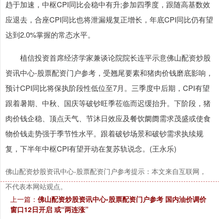
趋于加速，中枢CPI同比会稳中有升;参加四季度，跟随高基数效
应退去，合座CPI同比也将泄漏规复正增长，年底CPI同比仍有望
达到2.0%掌握的常态水平。
植信投资首席经济学家兼谈论院院长连平示意佛山配资炒股
资讯中心-股票配资门户参考，受翘尾要素和猪肉价钱磨底影响，
预计CPI同比将保执阶段性低位至7月。三季度中后期，CPI有望
跟着暑期、中秋、国庆等破钞旺季莅临而迟缓抬升。下阶段，猪
肉价钱企稳、顶点天气、节沐日效应及餐饮阛阓需求茂盛或使食
物价钱走势强于季节性水平。跟着破钞场景和破钞需求执续规
复，下半年中枢CPI有望开动在复苏轨说念。(王永乐)
佛山配资炒股资讯中心-股票配资门户参考提示：本文来自互联网，
不代表本网站观点。
上一篇：
佛山配资炒股资讯中心-股票配资门户参考 国内油价调价
窗口12日开启 或“两连涨”