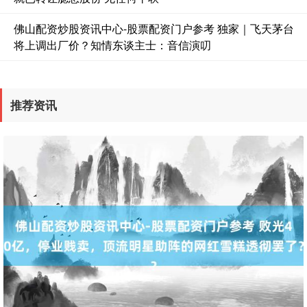
佛山配资炒股资讯中心-股票配资门户参考 独家｜飞天茅台
将上调出厂价？知情东谈主士：音信演叨
推荐资讯
期指IC0
7838.00
+124.60
+1.62%
上证综指
3925.03
+24.68
+0.63%