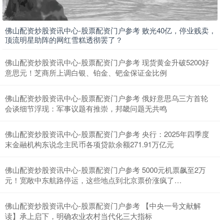
佛山配资炒股资讯中心-股票配资门户参考 败光40亿，停业贱卖，
顶流明星助阵的网红雪糕透彻罢了？
佛山配资炒股资讯中心-股票配资门户参考 现货黄金升破5200好
深证成指
14334.49
+224.37
+1.59%
意思元！芝商所上调白银、铂金、钯金保证金比例
佛山配资炒股资讯中心-股票配资门户参考 俄好意思乌三方首轮
会谈细节浮现：军事议题有推崇，邦畿问题无共鸣
佛山配资炒股资讯中心-股票配资门户参考 央行：2025年四季度
末金融机构东说念主民币各项贷款余额271.91万亿元
佛山配资炒股资讯中心-股票配资门户参考 5000元机票飙至2万
沪深300
4699.04
+47.73
+1.03%
元！宽敞中东航路停运，这些地点到北京票价涨疯了…
佛山配资炒股资讯中心-股票配资门户参考 【中央一号文献解
读】承上启下，明确农业农村当代化三大指标