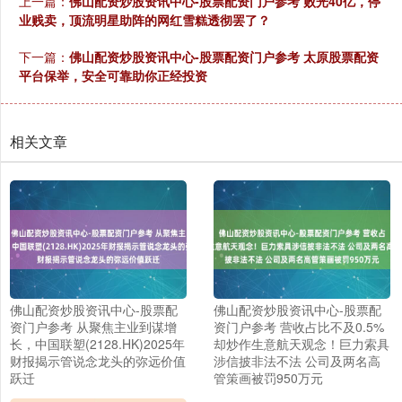
上一篇：
佛山配资炒股资讯中心-股票配资门户参考 败光40亿，停
业贱卖，顶流明星助阵的网红雪糕透彻罢了？
下一篇：
佛山配资炒股资讯中心-股票配资门户参考 太原股票配资
平台保举，安全可靠助你正经投资
相关文章
佛山配资炒股资讯中心-股票配
佛山配资炒股资讯中心-股票配
资门户参考 从聚焦主业到谋增
资门户参考 营收占比不及0.5%
长，中国联塑(2128.HK)2025年
却炒作生意航天观念！巨力索具
财报揭示管说念龙头的弥远价值
涉信披非法不法 公司及两名高
跃迁
管策画被罚950万元