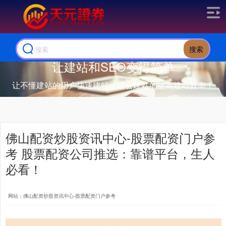
搜索
让建站和SEO变得简单
让不懂建站的用户快速建站，让会建站的提高建站效率！
佛山配资炒股资讯中心-股票配资门户参
考 股票配资公司推选：靠谱平台，生人
必看！
网站：佛山配资炒股资讯中心-股票配资门户参考