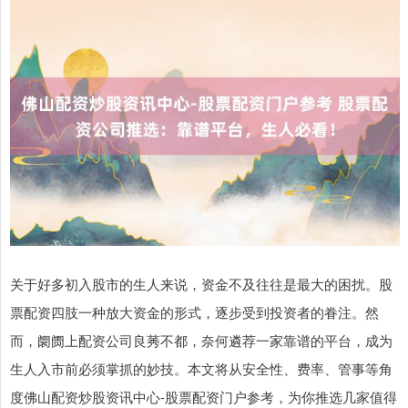
关于好多初入股市的生人来说，资金不及往往是最大的困扰。股
票配资四肢一种放大资金的形式，逐步受到投资者的眷注。然
而，阛阓上配资公司良莠不都，奈何遴荐一家靠谱的平台，成为
生人入市前必须掌抓的妙技。本文将从安全性、费率、管事等角
度佛山配资炒股资讯中心-股票配资门户参考，为你推选几家值得