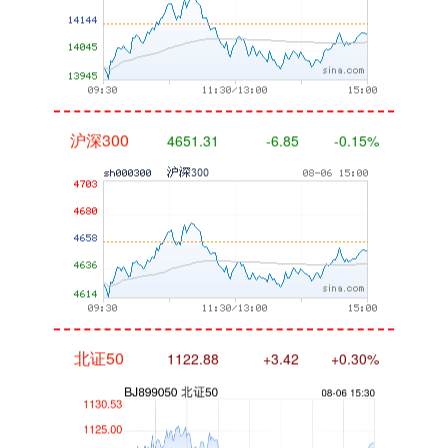
沪深300
4651.31
-6.85
-0.15%
北证50
1122.88
+3.42
+0.30%