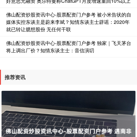
好意思元融资 奥尔特曼称ChatGPT月度增速重回10%以上
佛山配资炒股资讯中心-股票配资门户参考 被小米告状的自
媒体实控东谈主是蔚来李斌？知情东谈主士辟谣：2020年
国债指数
229.59
-0.00
0.00%
就已转让臆想股份 无任何干联
佛山配资炒股资讯中心-股票配资门户参考 独家｜飞天茅台
将上调出厂价？知情东谈主士：音信演叨
推荐资讯
期指IC0
7730.00
-1.00
-0.01%