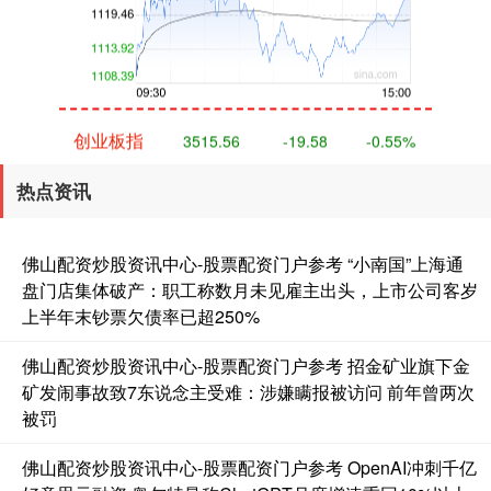
创业板指
3515.56
-19.58
-0.55%
热点资讯
佛山配资炒股资讯中心-股票配资门户参考 “小南国”上海通
盘门店集体破产：职工称数月未见雇主出头，上市公司客岁
上半年末钞票欠债率已超250%
基金指数
7229.80
-1.63
-0.02%
佛山配资炒股资讯中心-股票配资门户参考 招金矿业旗下金
矿发闹事故致7东说念主受难：涉嫌瞒报被访问 前年曾两次
被罚
佛山配资炒股资讯中心-股票配资门户参考 OpenAI冲刺千亿