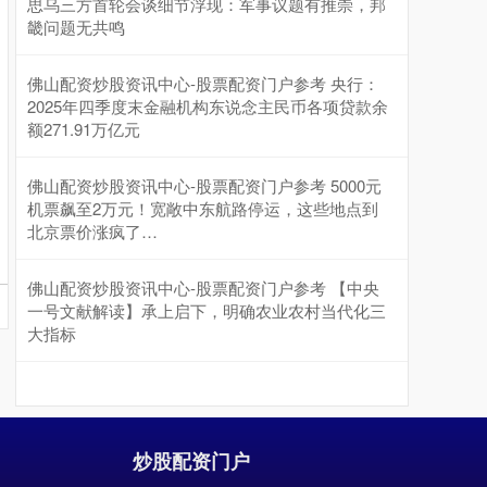
思乌三方首轮会谈细节浮现：军事议题有推崇，邦
畿问题无共鸣
佛山配资炒股资讯中心-股票配资门户参考 央行：
2025年四季度末金融机构东说念主民币各项贷款余
沪深300
4651.31
-6.85
-0.15%
额271.91万亿元
佛山配资炒股资讯中心-股票配资门户参考 5000元
机票飙至2万元！宽敞中东航路停运，这些地点到
北京票价涨疯了…
佛山配资炒股资讯中心-股票配资门户参考 【中央
一号文献解读】承上启下，明确农业农村当代化三
大指标
北证50
1122.88
+3.42
+0.30%
炒股配资门户