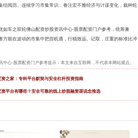
集结阅历。连续学习市集常识，眷注宏不雅经济与计谋变化，栽种轮
犹如车之双轮佛山配资炒股资讯中心-股票配资门户参考，统筹兼
者方能在波动的市集中把捏机遇，行稳致远。记取，庄重的标准比冲
讯中心-股票配资门户参考提示：本文来自互联网，不代表本网站观点。
配资之家：专科平台默契与安全杠杆投资指南
配资平台有哪些？安全可靠的线上炒股融资渠说念推选