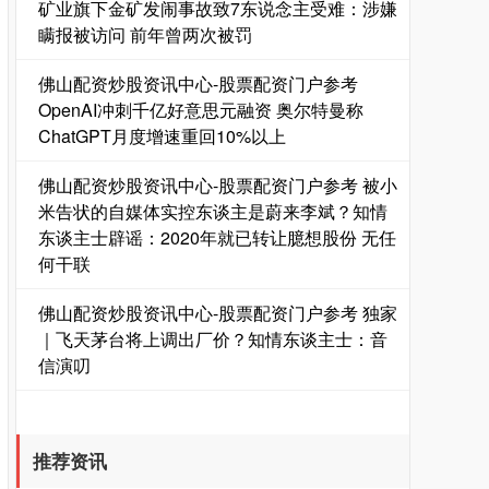
矿业旗下金矿发闹事故致7东说念主受难：涉嫌
瞒报被访问 前年曾两次被罚
佛山配资炒股资讯中心-股票配资门户参考
OpenAI冲刺千亿好意思元融资 奥尔特曼称
ChatGPT月度增速重回10%以上
国债指数
229.59
-0.00
0.00%
佛山配资炒股资讯中心-股票配资门户参考 被小
米告状的自媒体实控东谈主是蔚来李斌？知情
东谈主士辟谣：2020年就已转让臆想股份 无任
何干联
佛山配资炒股资讯中心-股票配资门户参考 独家
｜飞天茅台将上调出厂价？知情东谈主士：音
信演叨
期指IC0
7730.00
-1.00
-0.01%
推荐资讯