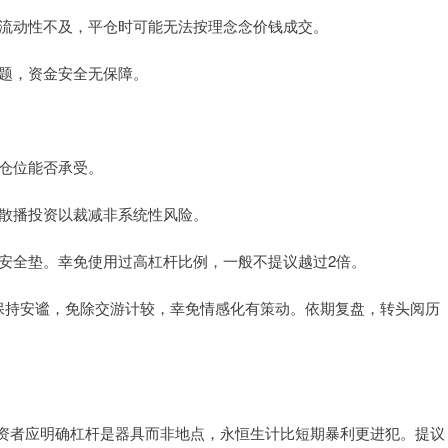
股票流动性不及，平仓时可能无法按理念念价钱成交。
问题，资金安全无保障。
杆仓位能否承受。
业，散播投资以裁减非系统性风险。
漫的安全垫。幸免使用过高杠杆比例，一般不提议越过2倍。
悚。保持安谧，免除交游计较，幸免情感化有策动。依期复盘，转头阅历
资者应明确杠杆是器具而非地点，永恒生计比短期暴利更进犯。提议