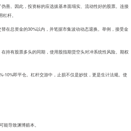
放大了伪善。因此，投资标的应选拔基本面塌实、流动性好的股票。连接
用杠杆。
资金交替在总资金的30%以内，并笔据市集波动动态退换。举例，接受金
。
举例，在持有股票多头的同期，使用股指期货空头对冲系统性风险。期权
落5%-10%即平仓。杠杆交游中，止损不仅是妙技，更是生计法规。使
件可能导致渊博赔本。