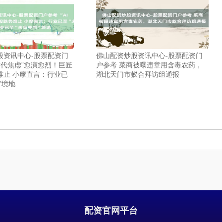
股资讯中心-股票配资门
佛山配资炒股资讯中心-股票配资门
I替代焦虑”愈演愈烈！巨匠
户参考 菜商被曝违章用含毒农药，
难止 小摩直言：行业已
湖北天门市蚁合拜访组通报
”境地
配资官网平台