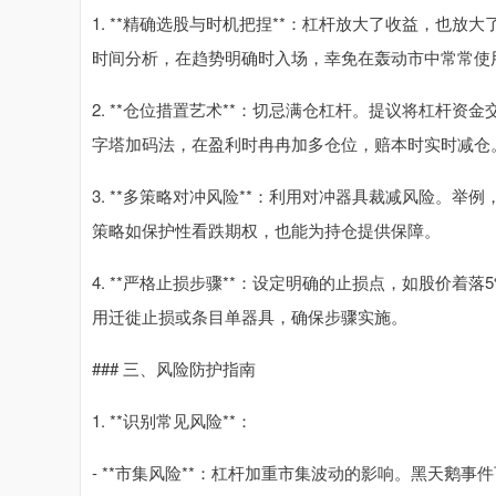
1. **精确选股与时机把捏**：杠杆放大了收益，也
时间分析，在趋势明确时入场，幸免在轰动市中常常使
2. **仓位措置艺术**：切忌满仓杠杆。提议将杠杆
字塔加码法，在盈利时冉冉加多仓位，赔本时实时减仓
3. **多策略对冲风险**：利用对冲器具裁减风险。
策略如保护性看跌期权，也能为持仓提供保障。
4. **严格止损步骤**：设定明确的止损点，如股价着
用迁徙止损或条目单器具，确保步骤实施。
### 三、风险防护指南
1. **识别常见风险**：
- **市集风险**：杠杆加重市集波动的影响。黑天鹅事