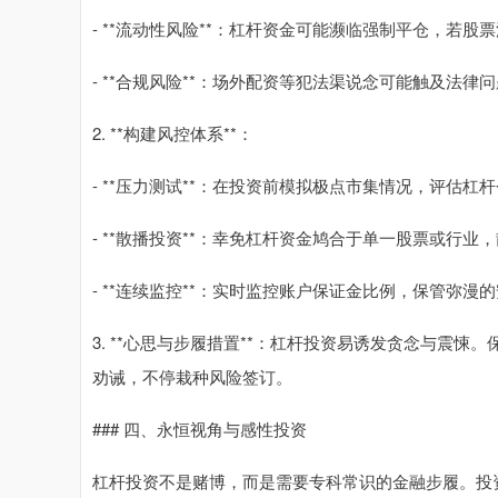
- **流动性风险**：杠杆资金可能濒临强制平仓，若
- **合规风险**：场外配资等犯法渠说念可能触及法律
2. **构建风控体系**：
- **压力测试**：在投资前模拟极点市集情况，评估杠
- **散播投资**：幸免杠杆资金鸠合于单一股票或行
- **连续监控**：实时监控账户保证金比例，保管弥
3. **心思与步履措置**：杠杆投资易诱发贪念与震
劝诫，不停栽种风险签订。
### 四、永恒视角与感性投资
杠杆投资不是赌博，而是需要专科常识的金融步履。投