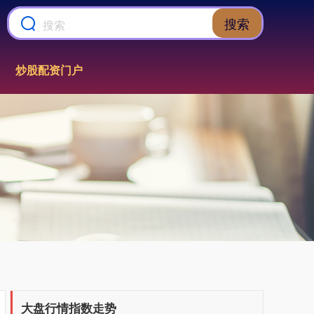
搜索
炒股配资门户
上证综指
3900.35
+21.92
+0.57%
深证成指
14110.12
-34.08
-0.24%
大盘行情指数走势